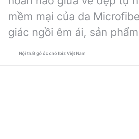
hoàn hảo giữa vẻ đẹp tự n
mềm mại của da Microfib
giác ngồi êm ái, sản phẩ
Nội thất gỗ óc chó Ibiz Việt Nam