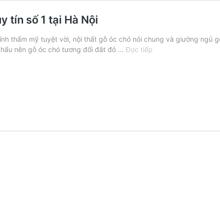
tín số 1 tại Hà Nội
 tính thẩm mỹ tuyệt vời, nội thất gỗ óc chó nói chung và giường ngủ
Xưởng
khẩu nên gỗ óc chó tương đối đắt đỏ …
Đọc tiếp
đóng
giường
gỗ
óc
chó
cao
cấp
uy
tín
số
1
tại
Hà
Nội