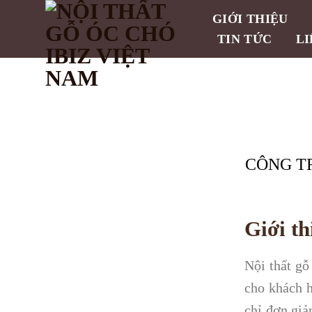
Skip
GIỚI THIỆU
to
TIN TỨC
LI
content
CÔNG TR
Giới th
Nội thất gỗ
cho khách h
chỉ đơn giả