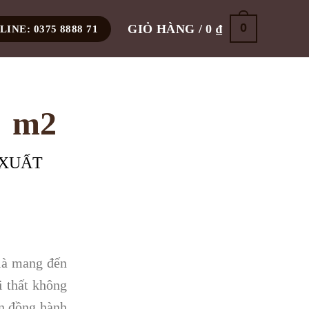
0
GIỎ HÀNG /
0
₫
INE: 0375 8888 71
m2
 XUẤT
 là mang đến
i thất không
ạn đồng hành