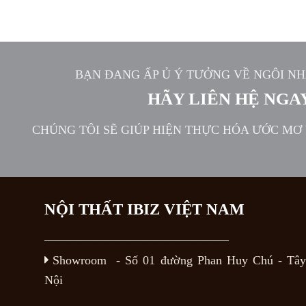
BẠN ĐANG ẤP Ủ Ý TƯỞNG VỀ NGÔI NH
HÃY LIÊN HỆ NGA
CHÚNG TÔI SẼ GIÚP HIỆN THỰC HÓA ƯỚC MƠ
NỘI THẤT IBIZ VIỆT NAM
———————————————
Showroom - Số 01 đường Phan Huy Chú
- Tâ
Nội