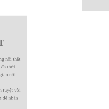
T
ng nội thất
 đa thời
gian nội
n tuyệt vời
m để nhận