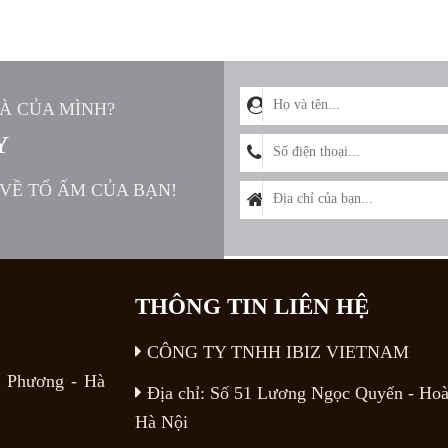
À CỦA MÌNH?
Y
 VỀ TỔ ẤM CỦA BẠN!
THÔNG TIN LIÊN HỆ
CÔNG TY TNHH IBIZ VIETNAM
y Phương - Hà
Địa chỉ:
Số 51 Lương Ngọc Quyến
- Hoà
Hà Nội