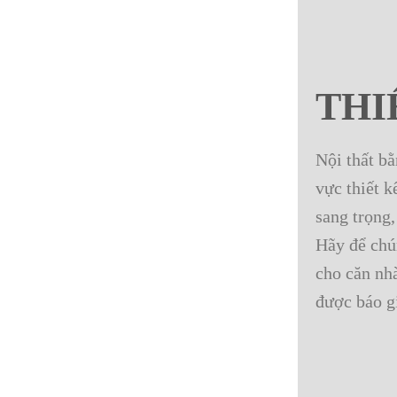
THI
Nội thất b
vực thiết k
sang trọng,
Hãy để chún
cho căn nh
được báo g