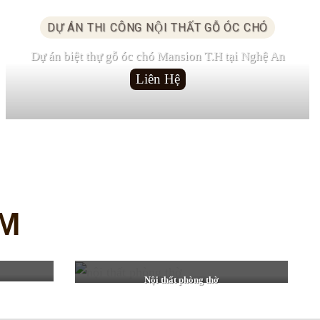
DỰ ÁN THI CÔNG NỘI THẤT GỖ ÓC CHÓ
Dự án biệt thự gỗ óc chó Mansion T.H tại Nghệ An
Liên Hệ
M
Nội thất phòng thờ