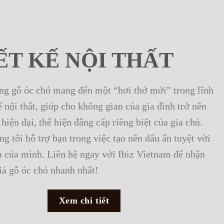
ẾT KẾ NỘI THẤT
ằng gỗ óc chó mang đến một “hơi thở mới” trong lĩnh
ế nội thất, giúp cho không gian của gia đình trở nên
 hiện đại, thể hiện đẳng cấp riêng biệt của gia chủ.
g tôi hỗ trợ bạn trong việc tạo nên dấu ấn tuyệt vời
à của mình. Liên hệ ngay với Ibiz Vietnam để nhận
iá gỗ óc chó nhanh nhất!
Xem chi tiết