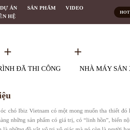
DỰ ÁN
SẢN PHẨM
VIDEO
HOTL
ÊN HỆ
+
+
ÌNH ĐÃ THI CÔNG
NHÀ MÁY SẢN
iệu
 óc chó Ibiz Vietnam có một mong muốn tha thiết đó
àng những sản phẩm có giá trị, có “linh hồn”, biến nộ
n là những đồ vật vô tri vô giác mà nó còn là người b