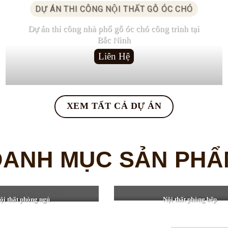
DỰ ÁN THI CÔNG NỘI THẤT GỖ ÓC CHÓ
Dự án thi công nhà phố gỗ óc chó công trình tại
Bắc Ninh
Liên Hệ
XEM TẤT CẢ DỰ ÁN
DANH MỤC SẢN PHẨ
ội thất phòng ngủ
Nội thất phòng bếp