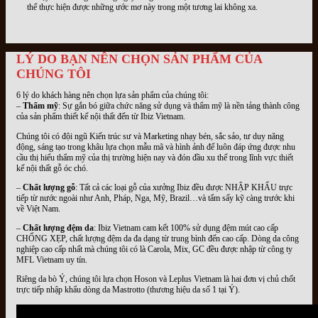
thể thực hiện được những ước mơ này trong một tương lai không xa.
LÝ DO BẠN NÊN CHỌN SẢN PHẨM CỦA
CHÚNG TÔI
6 lý do khách hàng nên chọn lựa sản phẩm của chúng tôi:
–
Thẩm mỹ
: Sự gắn bó giữa chức năng sử dụng và thẩm mỹ là nền tảng thành công
của sản phẩm thiết kế nội thất đến từ Ibiz Vietnam.
Chúng tôi có đội ngũ Kiến trúc sư và Marketing nhạy bén, sắc sảo, tư duy năng
động, sáng tạo trong khâu lựa chọn mẫu mã và hình ảnh để luôn đáp ứng được nhu
cầu thị hiếu thẩm mỹ của thị trường hiện nay và đón đầu xu thế trong lĩnh vực thiết
kế nội thất gỗ óc chó.
–
Chất lượng gỗ
: Tất cả các loại gỗ của xưởng Ibiz đều được NHẬP KHẨU trực
tiếp từ nước ngoài như Anh, Pháp, Nga, Mỹ, Brazil…và tẩm sấy kỹ càng trước khi
về Việt Nam.
–
Chất lượng đệm da
: Ibiz Vietnam cam kết 100% sử dụng đệm mút cao cấp
CHỐNG XẸP, chất lượng đệm da đa dạng từ trung bình đến cao cấp. Dòng da công
nghiệp cao cấp nhất mà chúng tôi có là Carola, Mix, GC đều được nhập từ công ty
MFL Vietnam uy tín.
Riêng da bò Ý, chúng tôi lựa chọn Hoson và Leplus Vietnam là hai đơn vị chủ chốt
trực tiếp nhập khẩu dòng da Mastrotto (thương hiệu da số 1 tại Ý).