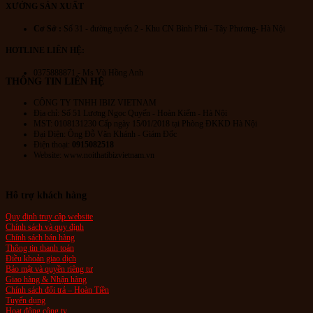
XƯỞNG SẢN XUẤT
Cơ Sở :
Số 31 - đường tuyến 2 - Khu CN Bình Phú - Tây Phương- Hà Nội
HOTLINE LIÊN HỆ:
0375888871 - Ms Vũ Hồng Anh
THÔNG TIN LIÊN HỆ
CÔNG TY TNHH IBIZ VIETNAM
Địa chỉ:
Số 51 Lương Ngọc Quyến
- Hoàn Kiếm - Hà Nội
MST: 0108131230 Cấp ngày 15/01/2018 tại Phòng ĐKKD Hà Nội
Đại Diện: Ông Đỗ Văn Khánh - Giám Đốc
Điện thoại:
0915082518
Website: www.noithatibizvietnam.vn
Hỗ trợ khách hàng
Quy định truy cập website
Chính sách và quy định
Chính sách bán hàng
Thông tin thanh toán
Điều khoản giao dịch
Bảo mật và quyền riêng tư
Giao hàng & Nhận hàng
Chính sách đổi trả – Hoàn Tiền
Tuyển dụng
Hoạt động công ty