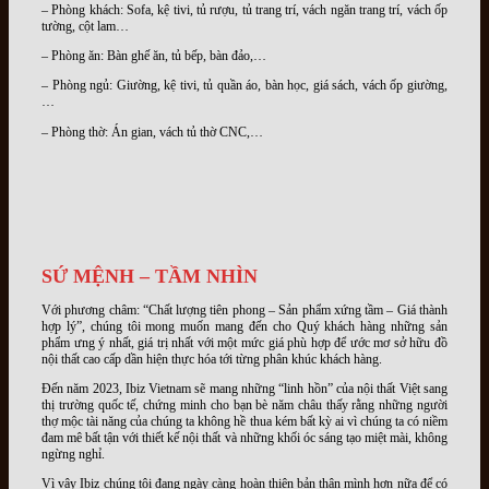
– Phòng khách: Sofa, kệ tivi, tủ rượu, tủ trang trí, vách ngăn trang trí, vách ốp
tường, cột lam…
– Phòng ăn: Bàn ghế ăn, tủ bếp, bàn đảo,…
– Phòng ngủ: Giường, kệ tivi, tủ quần áo, bàn học, giá sách, vách ốp giường,
…
– Phòng thờ: Án gian, vách tủ thờ CNC,…
SỨ MỆNH – TẦM NHÌN
Với phương châm: “Chất lượng tiên phong – Sản phẩm xứng tầm – Giá thành
hợp lý”, chúng tôi mong muốn mang đến cho Quý khách hàng những sản
phẩm ưng ý nhất, giá trị nhất với một mức giá phù hợp để ước mơ sở hữu đồ
nội thất cao cấp dần hiện thực hóa tới từng phân khúc khách hàng.
Đến năm 2023, Ibiz Vietnam sẽ mang những “linh hồn” của nội thất Việt sang
thị trường quốc tế, chứng minh cho bạn bè năm châu thấy rằng những người
thợ mộc tài năng của chúng ta không hề thua kém bất kỳ ai vì chúng ta có niềm
đam mê bất tận với thiết kế nội thất và những khối óc sáng tạo miệt mài, không
ngừng nghỉ.
Vì vậy Ibiz chúng tôi đang ngày càng hoàn thiện bản thân mình hơn nữa để có