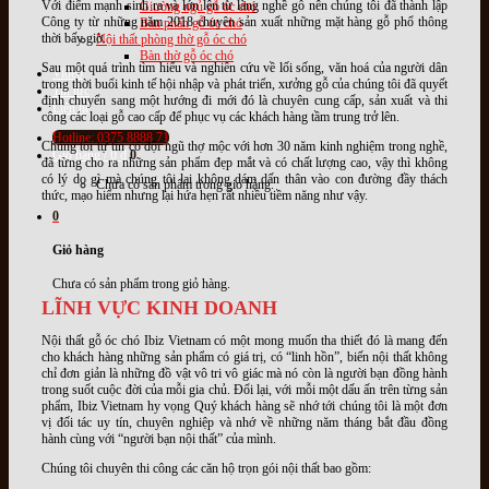
Với điểm mạnh sinh ra và lớn lên từ làng nghề gỗ nên chúng tôi đã thành lập
Giường ngủ gỗ óc chó
Công ty từ những năm 2018 chuyên sản xuất những mặt hàng gỗ phổ thông
Bàn phấn gỗ óc chó
thời bấy giờ.
Nội thất phòng thờ gỗ óc chó
Bàn thờ gỗ óc chó
Sau một quá trình tìm hiểu và nghiên cứu về lối sống, văn hoá của người dân
Video
trong thời buổi kinh tế hội nhập và phát triển, xưởng gỗ của chúng tôi đã quyết
Tin tức
định chuyển sang một hướng đi mới đó là chuyên cung cấp, sản xuất và thi
Liên hệ
công các loại gỗ cao cấp để phục vụ các khách hàng tầm trung trở lên.
Hotline: 0375 8888 71
Chúng tôi tự tin có đội ngũ thợ mộc với hơn 30 năm kinh nghiệm trong nghề,
Giỏ hàng /
0
₫
0
đã từng cho ra những sản phẩm đẹp mắt và có chất lượng cao, vậy thì không
có lý do gì mà chúng tôi lại không dám dấn thân vào con đường đầy thách
Chưa có sản phẩm trong giỏ hàng.
thức, mạo hiểm nhưng lại hứa hẹn rất nhiều tiềm năng như vậy.
0
Giỏ hàng
Chưa có sản phẩm trong giỏ hàng.
LĨNH VỰC KINH DOANH
Nội thất gỗ óc chó Ibiz Vietnam có một mong muốn tha thiết đó là mang đến
cho khách hàng những sản phẩm có giá trị, có “linh hồn”, biến nội thất không
chỉ đơn giản là những đồ vật vô tri vô giác mà nó còn là người bạn đồng hành
trong suốt cuộc đời của mỗi gia chủ. Đổi lại, với mỗi một dấu ấn trên từng sản
phẩm, Ibiz Vietnam hy vọng Quý khách hàng sẽ nhớ tới chúng tôi là một đơn
vị đối tác uy tín, chuyên nghiệp và nhớ về những năm tháng bắt đầu đồng
hành cùng với “người bạn nội thất” của mình.
Chúng tôi chuyên thi công các căn hộ trọn gói nội thất bao gồm: