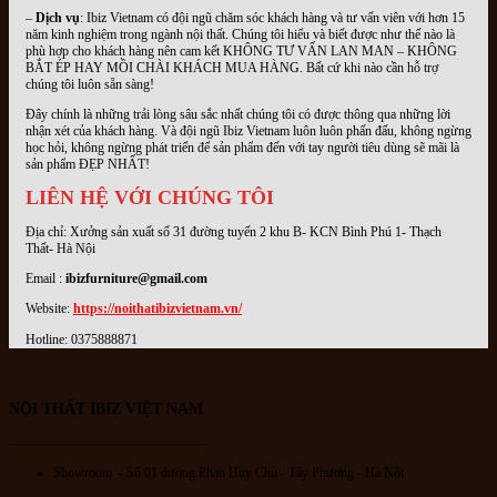
–
Dịch vụ
: Ibiz Vietnam có đội ngũ chăm sóc khách hàng và tư vấn viên với hơn 15
năm kinh nghiệm trong ngành nội thất. Chúng tôi hiểu và biết được như thế nào là
phù hợp cho khách hàng nên cam kết KHÔNG TƯ VẤN LAN MAN – KHÔNG
BẮT ÉP HAY MỒI CHÀI KHÁCH MUA HÀNG. Bất cứ khi nào cần hỗ trợ
chúng tôi luôn sẵn sàng!
Đây chính là những trải lòng sâu sắc nhất chúng tôi có được thông qua những lời
nhận xét của khách hàng. Và đội ngũ Ibiz Vietnam luôn luôn phấn đấu, không ngừng
học hỏi, không ngừng phát triển để sản phẩm đến với tay người tiêu dùng sẽ mãi là
sản phẩm ĐẸP NHẤT!
LIÊN HỆ VỚI CHÚNG TÔI
Địa chỉ: Xưởng sản xuất số 31 đường tuyến 2 khu B- KCN Bình Phú 1- Thạch
Thất- Hà Nội
Email :
ibizfurniture@gmail.com
Website:
https://noithatibizvietnam.vn/
Hotline: 0375888871
NỘI THẤT IBIZ VIỆT NAM
———————————————
Showroom - Số 01 đường Phan Huy Chú
- Tây Phương - Hà Nội