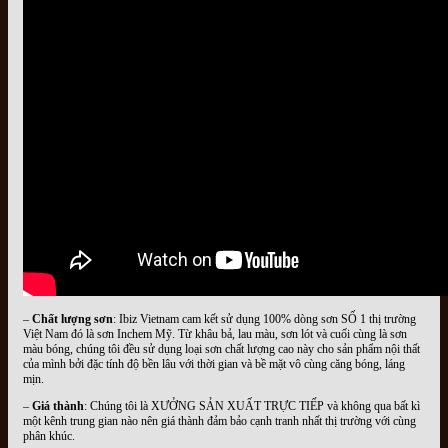
–
Chất lượng sơn
: Ibiz Vietnam cam kết sử dụng 100% dòng sơn SỐ 1 thị trường
Việt Nam đó là sơn Inchem Mỹ. Từ khâu bả, lau màu, sơn lót và cuối cùng là sơn
màu bóng, chúng tôi đều sử dụng loại sơn chất lượng cao này cho sản phẩm nội thất
của mình bởi đặc tính độ bền lâu với thời gian và bề mặt vô cùng căng bóng, láng
mịn.
–
Giá thành
: Chúng tôi là XƯỞNG SẢN XUẤT TRỰC TIẾP và không qua bất kì
một kênh trung gian nào nên giá thành đảm bảo cạnh tranh nhất thị trường với cùng
phân khúc.