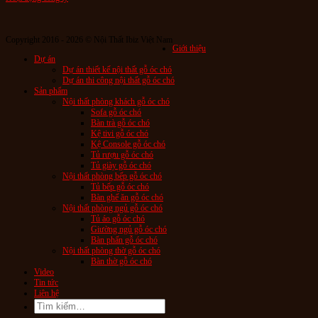
Copyright 2016 - 2026 © Nội Thất Ibiz Việt Nam
Giới thiệu
Dự án
Dự án thiết kế nội thất gỗ óc chó
Dự án thi công nội thất gỗ óc chó
Sản phẩm
Nội thất phòng khách gỗ óc chó
Sofa gỗ óc chó
Bàn trà gỗ óc chó
Kệ tivi gỗ óc chó
Kệ Console gỗ óc chó
Tủ rượu gỗ óc chó
Tủ giày gỗ óc chó
Nội thất phòng bếp gỗ óc chó
Tủ bếp gỗ óc chó
Bàn ghế ăn gỗ óc chó
Nội thất phòng ngủ gỗ óc chó
Tủ áo gỗ óc chó
Giường ngủ gỗ óc chó
Bàn phấn gỗ óc chó
Nội thất phòng thờ gỗ óc chó
Bàn thờ gỗ óc chó
Video
Tin tức
Liên hệ
Tìm
kiếm: