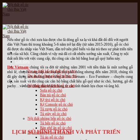
Skip
to
content
Nếu như gỗ óc chó xưa kia được cho là dòng gỗ xa lạ và khá đắt đỏ đối với người
dân Việt Nam thì trong khoảng 5-6 năm trở lại đây (từ năm 2015-2016), gỗ óc chó
đã được du nhập vào Việt Nam, dần trở nên phổ biến và đại trà theo sự phát triển tiên
tiến của xã hội. Cũng chính vì vậy mà đã có rất nhiều xưởng sản xuất, Công ty nội
thất nổi lên với việc cung cấp, thi công các căn hộ bằng loại gỗ quý hiếm này.
Giới thiệu
Dự án
Ibiz Vietnam
chúng tôi ra đời từ những năm 2001 với tiền thân là một xưởng gỗ
Dự án thiết kế nội thất gỗ óc chó
nhỏ lẻ, chuyên cung cấp các loại gỗ thịt phổ thông nhưng đến năm 2018, chúng tôi
Dự án thi công nội thất gỗ óc chó
đã gây dựng nên thương hiệu riêng là Ibiz Vietnam – Eco Furniture – chuyên cung
Sản phẩm
cấp, sản xuất và thi công các căn hộ bằng chất liệu gỗ quý như óc chó, hương, gõ đỏ
Nội thất phòng khách gỗ óc chó
pachy…và được đông đảo khách hàng từ các tỉnh thành lựa chọn và ủng hộ.
Sofa gỗ óc chó
Bàn trà gỗ óc chó
Kệ tivi gỗ óc chó
Kệ Console gỗ óc chó
Tủ rượu gỗ óc chó
Tủ giày gỗ óc chó
Nội thất phòng bếp gỗ óc chó
Tủ bếp gỗ óc chó
Bàn ghế ăn gỗ óc chó
LỊCH SỬ HÌNH THÀNH VÀ PHÁT TRIỂN
Nội thất phòng ngủ gỗ óc chó
Tủ áo gỗ óc chó