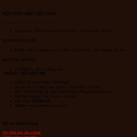
NỘI THẤT IBIZ VIỆT NAM
———————————————
Showroom - Số 01 đường Phan Huy Chú
- Tây Phương - Hà Nội
XƯỞNG SẢN XUẤT
Cơ Sở :
Số 31 - đường tuyến 2 - Khu CN Bình Phú - Tây Phương- Hà Nội
HOTLINE LIÊN HỆ:
0375888871 - Ms Vũ Hồng Anh
THÔNG TIN LIÊN HỆ
CÔNG TY TNHH IBIZ VIETNAM
Địa chỉ:
Số 51 Lương Ngọc Quyến
- Hoàn Kiếm - Hà Nội
MST: 0108131230 Cấp ngày 15/01/2018 tại Phòng ĐKKD Hà Nội
Đại Diện: Ông Đỗ Văn Khánh - Giám Đốc
Điện thoại:
0915082518
Website: www.noithatibizvietnam.vn
Hỗ trợ khách hàng
Quy định truy cập website