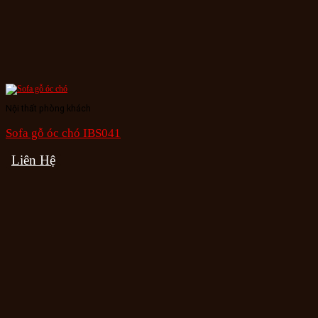
Nội thất phòng khách
Sofa gỗ óc chó IBS041
Liên Hệ