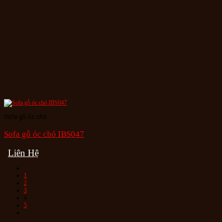
Sofa gỗ óc chó
Sofa gỗ óc chó IBS047
Liên Hệ
1
2
3
4
5