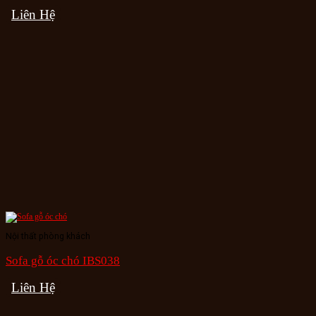
Liên Hệ
Nội thất phòng khách
Sofa gỗ óc chó IBS038
Liên Hệ