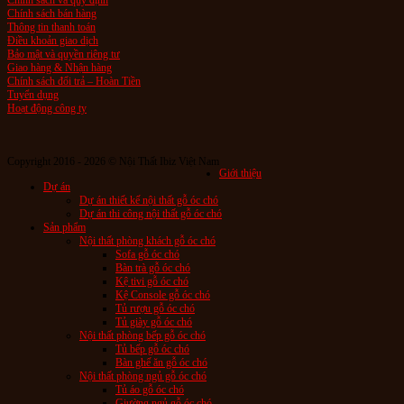
Chính sách và quy định
Chính sách bán hàng
Thông tin thanh toán
Điều khoản giao dịch
Bảo mật và quyền riêng tư
Giao hàng & Nhận hàng
Chính sách đổi trả – Hoàn Tiền
Tuyển dụng
Hoạt động công ty
Copyright 2016 - 2026 © Nội Thất Ibiz Việt Nam
Giới thiệu
Dự án
Dự án thiết kế nội thất gỗ óc chó
Dự án thi công nội thất gỗ óc chó
Sản phẩm
Nội thất phòng khách gỗ óc chó
Sofa gỗ óc chó
Bàn trà gỗ óc chó
Kệ tivi gỗ óc chó
Kệ Console gỗ óc chó
Tủ rượu gỗ óc chó
Tủ giày gỗ óc chó
Nội thất phòng bếp gỗ óc chó
Tủ bếp gỗ óc chó
Bàn ghế ăn gỗ óc chó
Nội thất phòng ngủ gỗ óc chó
Tủ áo gỗ óc chó
Giường ngủ gỗ óc chó