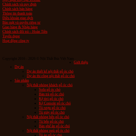
Chính sách và quy định
Chính sách bán hàng
Thông tin thanh toán
Điều khoản giao dịch
Bảo mật và quyền riêng tư
Giao hàng & Nhận hàng
Chính sách đổi trả – Hoàn Tiền
Tuyển dụng
Hoạt động công ty
Copyright 2016 - 2026 © Nội Thất Ibiz Việt Nam
Giới thiệu
Dự án
Dự án thiết kế nội thất gỗ óc chó
Dự án thi công nội thất gỗ óc chó
Sản phẩm
Nội thất phòng khách gỗ óc chó
Sofa gỗ óc chó
Bàn trà gỗ óc chó
Kệ tivi gỗ óc chó
Kệ Console gỗ óc chó
Tủ rượu gỗ óc chó
Tủ giày gỗ óc chó
Nội thất phòng bếp gỗ óc chó
Tủ bếp gỗ óc chó
Bàn ghế ăn gỗ óc chó
Nội thất phòng ngủ gỗ óc chó
Tủ áo gỗ óc chó