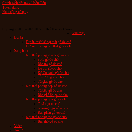
Chính sách đổi trả – Hoàn Tiền
Tuyển dụng
Hoạt động công ty
Copyright 2016 - 2026 © Nội Thất Ibiz Việt Nam
Giới thiệu
Dự án
Dự án thiết kế nội thất gỗ óc chó
Dự án thi công nội thất gỗ óc chó
Sản phẩm
Nội thất phòng khách gỗ óc chó
Sofa gỗ óc chó
Bàn trà gỗ óc chó
Kệ tivi gỗ óc chó
Kệ Console gỗ óc chó
Tủ rượu gỗ óc chó
Tủ giày gỗ óc chó
Nội thất phòng bếp gỗ óc chó
Tủ bếp gỗ óc chó
Bàn ghế ăn gỗ óc chó
Nội thất phòng ngủ gỗ óc chó
Tủ áo gỗ óc chó
Giường ngủ gỗ óc chó
Bàn phấn gỗ óc chó
Nội thất phòng thờ gỗ óc chó
Bàn thờ gỗ óc chó
Video
Tin tức