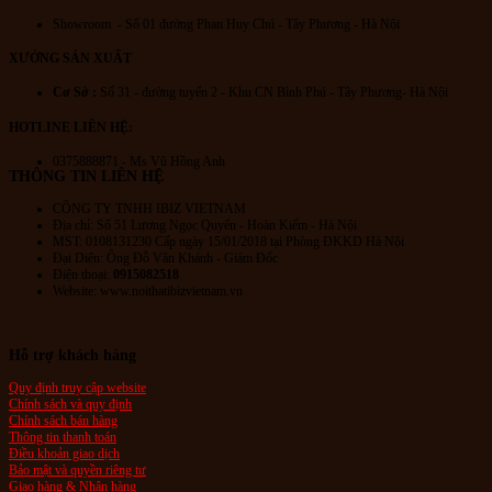
Showroom - Số 01 đường Phan Huy Chú
- Tây Phương - Hà Nội
XƯỞNG SẢN XUẤT
Cơ Sở :
Số 31 - đường tuyến 2 - Khu CN Bình Phú - Tây Phương- Hà Nội
HOTLINE LIÊN HỆ:
0375888871 - Ms Vũ Hồng Anh
THÔNG TIN LIÊN HỆ
CÔNG TY TNHH IBIZ VIETNAM
Địa chỉ:
Số 51 Lương Ngọc Quyến
- Hoàn Kiếm - Hà Nội
MST: 0108131230 Cấp ngày 15/01/2018 tại Phòng ĐKKD Hà Nội
Đại Diện: Ông Đỗ Văn Khánh - Giám Đốc
Điện thoại:
0915082518
Website: www.noithatibizvietnam.vn
Hỗ trợ khách hàng
Quy định truy cập website
Chính sách và quy định
Chính sách bán hàng
Thông tin thanh toán
Điều khoản giao dịch
Bảo mật và quyền riêng tư
Giao hàng & Nhận hàng