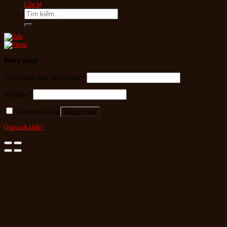
Liên hệ
Tìm
kiếm:
Đăng nhập
Tên tài khoản hoặc địa chỉ email
*
Mật khẩu
*
Đăng nhập
Ghi nhớ mật khẩu
Quên mật khẩu?