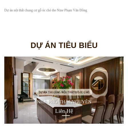
Dự án nội thất chung cư gỗ óc chó the Nine Phạm Văn Đồng
DỰ ÁN TIÊU BIỂU
DỰ ÁN THI CÔNG NỘI THẤT GỖ ÓC CHÓ
NHÀ PHỐ THÁI NGUYÊN
Liên Hệ