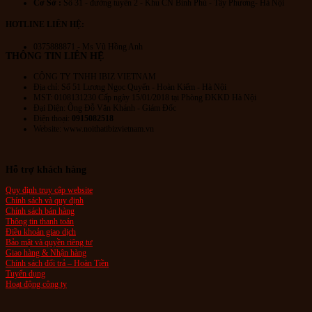
Cơ Sở :
Số 31 - đường tuyến 2 - Khu CN Bình Phú - Tây Phương- Hà Nội
HOTLINE LIÊN HỆ:
0375888871 - Ms Vũ Hồng Anh
THÔNG TIN LIÊN HỆ
CÔNG TY TNHH IBIZ VIETNAM
Địa chỉ:
Số 51 Lương Ngọc Quyến
- Hoàn Kiếm - Hà Nội
MST: 0108131230 Cấp ngày 15/01/2018 tại Phòng ĐKKD Hà Nội
Đại Diện: Ông Đỗ Văn Khánh - Giám Đốc
Điện thoại:
0915082518
Website: www.noithatibizvietnam.vn
Hỗ trợ khách hàng
Quy định truy cập website
Chính sách và quy định
Chính sách bán hàng
Thông tin thanh toán
Điều khoản giao dịch
Bảo mật và quyền riêng tư
Giao hàng & Nhận hàng
Chính sách đổi trả – Hoàn Tiền
Tuyển dụng
Hoạt động công ty