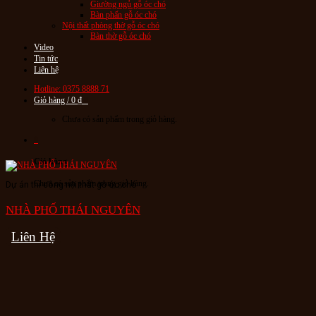
Giường ngủ gỗ óc chó
Bàn phấn gỗ óc chó
Nội thất phòng thờ gỗ óc chó
Bàn thờ gỗ óc chó
Video
Tin tức
Liên hệ
Hotline: 0375 8888 71
Giỏ hàng /
0
₫
0
Chưa có sản phẩm trong giỏ hàng.
0
Giỏ hàng
Chưa có sản phẩm trong giỏ hàng.
Dự án thi công nội thất gỗ óc chó
NHÀ PHỐ THÁI NGUYÊN
Liên Hệ