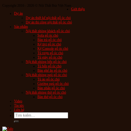
Copyright 2016 - 2026 © Nội Thất Ibiz Việt Nam
Giới thiệu
Dự án
Dự án thiết kế nội thất gỗ óc chó
Dự án thi công nội thất gỗ óc chó
Sản phẩm
Nội thất phòng khách gỗ óc chó
Sofa gỗ óc chó
Bàn trà gỗ óc chó
Kệ tivi gỗ óc chó
Kệ Console gỗ óc chó
Tủ rượu gỗ óc chó
Tủ giày gỗ óc chó
Nội thất phòng bếp gỗ óc chó
Tủ bếp gỗ óc chó
Bàn ghế ăn gỗ óc chó
Nội thất phòng ngủ gỗ óc chó
Tủ áo gỗ óc chó
Giường ngủ gỗ óc chó
Bàn phấn gỗ óc chó
Nội thất phòng thờ gỗ óc chó
Bàn thờ gỗ óc chó
Video
Tin tức
Liên hệ
Tìm
kiếm: