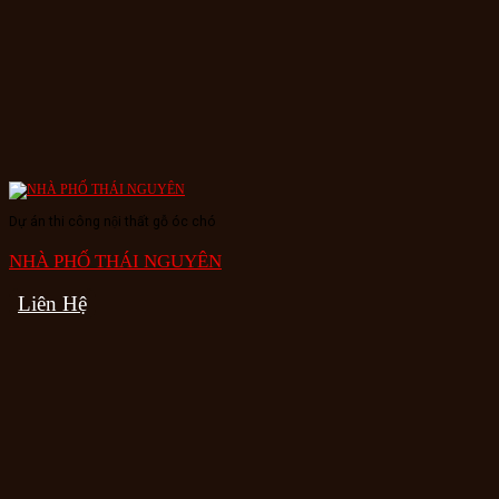
Dự án thi công nội thất gỗ óc chó
NHÀ PHỐ THÁI NGUYÊN
Liên Hệ