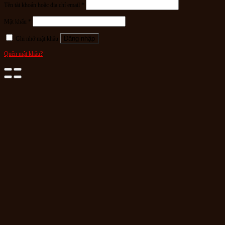
Tên tài khoản hoặc địa chỉ email
*
Mật khẩu
*
Đăng nhập
Ghi nhớ mật khẩu
Quên mật khẩu?