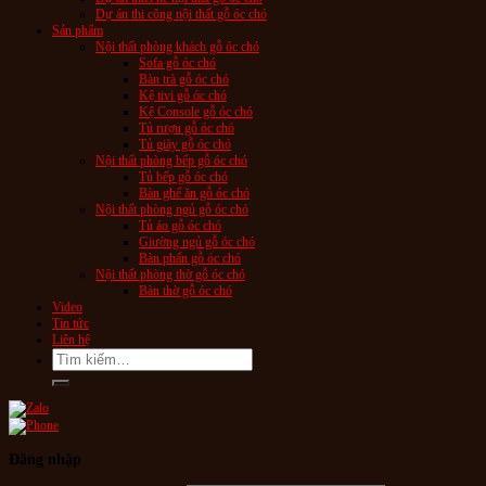
Dự án thi công nội thất gỗ óc chó
Sản phẩm
Nội thất phòng khách gỗ óc chó
Sofa gỗ óc chó
Bàn trà gỗ óc chó
Kệ tivi gỗ óc chó
Kệ Console gỗ óc chó
Tủ rượu gỗ óc chó
Tủ giày gỗ óc chó
Nội thất phòng bếp gỗ óc chó
Tủ bếp gỗ óc chó
Bàn ghế ăn gỗ óc chó
Nội thất phòng ngủ gỗ óc chó
Tủ áo gỗ óc chó
Giường ngủ gỗ óc chó
Bàn phấn gỗ óc chó
Nội thất phòng thờ gỗ óc chó
Bàn thờ gỗ óc chó
Video
Tin tức
Liên hệ
Tìm
kiếm:
Đăng nhập