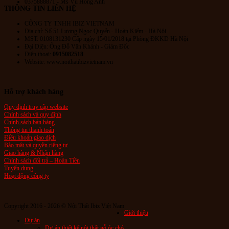
0375888871 - Ms Vũ Hồng Anh
THÔNG TIN LIÊN HỆ
CÔNG TY TNHH IBIZ VIETNAM
Địa chỉ:
Số 51 Lương Ngọc Quyến
- Hoàn Kiếm - Hà Nội
MST: 0108131230 Cấp ngày 15/01/2018 tại Phòng ĐKKD Hà Nội
Đại Diện: Ông Đỗ Văn Khánh - Giám Đốc
Điện thoại:
0915082518
Website: www.noithatibizvietnam.vn
Hỗ trợ khách hàng
Quy định truy cập website
Chính sách và quy định
Chính sách bán hàng
Thông tin thanh toán
Điều khoản giao dịch
Bảo mật và quyền riêng tư
Giao hàng & Nhận hàng
Chính sách đổi trả – Hoàn Tiền
Tuyển dụng
Hoạt động công ty
Copyright 2016 - 2026 © Nội Thất Ibiz Việt Nam
Giới thiệu
Dự án
Dự án thiết kế nội thất gỗ óc chó