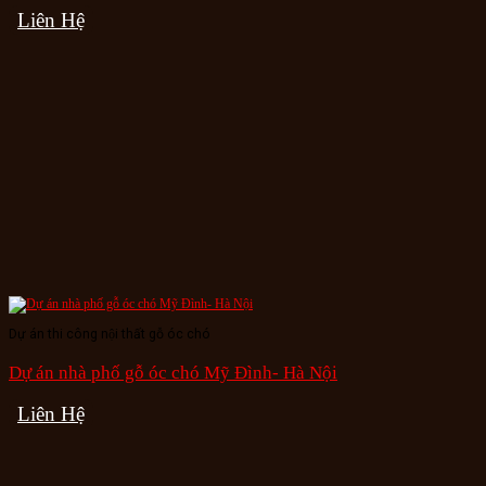
Liên Hệ
Dự án thi công nội thất gỗ óc chó
Dự án nhà phố gỗ óc chó Mỹ Đình- Hà Nội
Liên Hệ