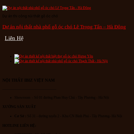
Dự án thi công nội thất gỗ óc chó
Dự án nội thất nhà phố gỗ óc chó Lê Trọng Tấn – Hà Đông
Liên Hệ
NỘI THẤT IBIZ VIỆT NAM
———————————————
Showroom - Số 01 đường Phan Huy Chú
- Tây Phương - Hà Nội
XƯỞNG SẢN XUẤT
Cơ Sở :
Số 31 - đường tuyến 2 - Khu CN Bình Phú - Tây Phương- Hà Nội
HOTLINE LIÊN HỆ: