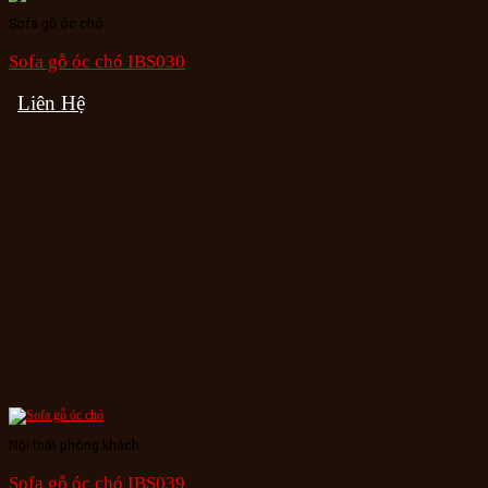
Sofa gỗ óc chó
Sofa gỗ óc chó IBS030
Liên Hệ
Nội thất phòng khách
Sofa gỗ óc chó IBS039