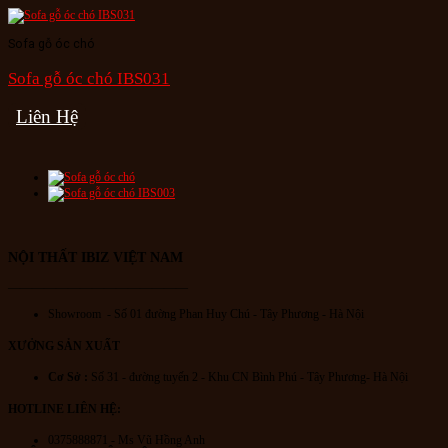
Sofa gỗ óc chó
Sofa gỗ óc chó IBS031
Liên Hệ
NỘI THẤT IBIZ VIỆT NAM
———————————————
Showroom - Số 01 đường Phan Huy Chú
- Tây Phương - Hà Nội
XƯỞNG SẢN XUẤT
Cơ Sở :
Số 31 - đường tuyến 2 - Khu CN Bình Phú - Tây Phương- Hà Nội
HOTLINE LIÊN HỆ:
0375888871 - Ms Vũ Hồng Anh