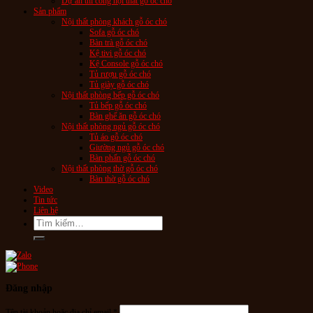
Dự án thi công nội thất gỗ óc chó
Sản phẩm
Nội thất phòng khách gỗ óc chó
Sofa gỗ óc chó
Bàn trà gỗ óc chó
Kệ tivi gỗ óc chó
Kệ Console gỗ óc chó
Tủ rượu gỗ óc chó
Tủ giày gỗ óc chó
Nội thất phòng bếp gỗ óc chó
Tủ bếp gỗ óc chó
Bàn ghế ăn gỗ óc chó
Nội thất phòng ngủ gỗ óc chó
Tủ áo gỗ óc chó
Giường ngủ gỗ óc chó
Bàn phấn gỗ óc chó
Nội thất phòng thờ gỗ óc chó
Bàn thờ gỗ óc chó
Video
Tin tức
Liên hệ
Tìm
kiếm:
Đăng nhập
Tên tài khoản hoặc địa chỉ email
*