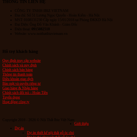
THÔNG TIN LIÊN HỆ
CÔNG TY TNHH IBIZ VIETNAM
Địa chỉ:
Số 51 Lương Ngọc Quyến
- Hoàn Kiếm - Hà Nội
MST: 0108131230 Cấp ngày 15/01/2018 tại Phòng ĐKKD Hà Nội
Đại Diện: Ông Đỗ Văn Khánh - Giám Đốc
Điện thoại:
0915082518
Website: www.noithatibizvietnam.vn
Hỗ trợ khách hàng
Quy định truy cập website
Chính sách và quy định
Chính sách bán hàng
Thông tin thanh toán
Điều khoản giao dịch
Bảo mật và quyền riêng tư
Giao hàng & Nhận hàng
Chính sách đổi trả – Hoàn Tiền
Tuyển dụng
Hoạt động công ty
Copyright 2016 - 2026 © Nội Thất Ibiz Việt Nam
Giới thiệu
Dự án
Dự án thiết kế nội thất gỗ óc chó