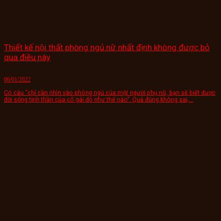
Thiết kế nội thất phòng ngủ nữ nhất định không được bỏ
qua điều này
06/01/2022
Có câu “chỉ cần nhìn vào phòng ngủ của một người phụ nữ, bạn sẽ biết được
đời sống tinh thần của cô gái đó như thế nào”. Quả đúng không sai,...