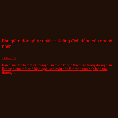
Bàn giám đốc gỗ tự nhiên – Khẳng định đẳng cấp doanh
nhân
11/02/2022
Bàn giám đốc là một vật dụng quan trọng không thể thiếu trong không gian
làm việc của mỗi nhà lãnh đạo. Các mẫu bàn làm việc cao cấp hiện nay
thường...