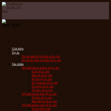
Skip
to
content
TIN TỨC
Giới thiệu
Dự án
Dự án thiết kế nội thất gỗ óc chó
Dự án thi công nội thất gỗ óc chó
Sản phẩm
Nội thất phòng khách gỗ óc chó
Sofa gỗ óc chó
Bàn trà gỗ óc chó
Kệ tivi gỗ óc chó
Kệ Console gỗ óc chó
Tủ rượu gỗ óc chó
Tủ giày gỗ óc chó
Nội thất phòng bếp gỗ óc chó
Tủ bếp gỗ óc chó
Bàn ghế ăn gỗ óc chó
Nội thất phòng ngủ gỗ óc chó
Tủ áo gỗ óc chó