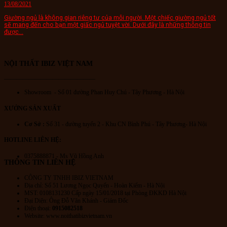
13/08/2021
Giường ngủ là không gian riêng tư của mỗi người. Một chiếc giường ngủ tốt
sẽ mang đến cho bạn một giấc ngủ tuyệt vời. Dưới đây là những thông tin
được...
NỘI THẤT IBIZ VIỆT NAM
———————————————
Showroom - Số 01 đường Phan Huy Chú
- Tây Phương - Hà Nội
XƯỞNG SẢN XUẤT
Cơ Sở :
Số 31 - đường tuyến 2 - Khu CN Bình Phú - Tây Phương- Hà Nội
HOTLINE LIÊN HỆ:
0375888871 - Ms Vũ Hồng Anh
THÔNG TIN LIÊN HỆ
CÔNG TY TNHH IBIZ VIETNAM
Địa chỉ:
Số 51 Lương Ngọc Quyến
- Hoàn Kiếm - Hà Nội
MST: 0108131230 Cấp ngày 15/01/2018 tại Phòng ĐKKD Hà Nội
Đại Diện: Ông Đỗ Văn Khánh - Giám Đốc
Điện thoại:
0915082518
Website: www.noithatibizvietnam.vn