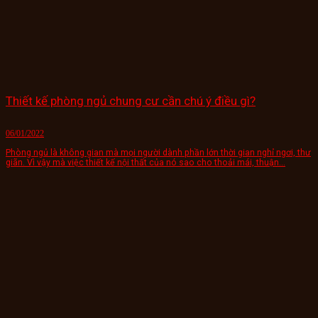
Thiết kế phòng ngủ chung cư cần chú ý điều gì?
06/01/2022
Phòng ngủ là không gian mà mọi người dành phần lớn thời gian nghỉ ngơi, thư
giãn. Vì vậy mà việc thiết kế nội thất của nó sao cho thoải mái, thuận...