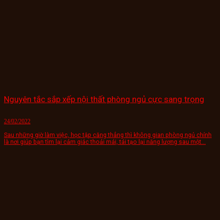
Nguyên tắc sắp xếp nội thất phòng ngủ cực sang trọng
24/02/2022
Sau những giờ làm việc, học tập căng thẳng thì không gian phòng ngủ chính
là nơi giúp bạn tìm lại cảm giác thoải mái, tái tạo lại năng lượng sau một...