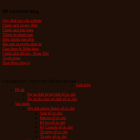
Hỗ trợ khách hàng
Quy định truy cập website
Chính sách và quy định
Chính sách bán hàng
Thông tin thanh toán
Điều khoản giao dịch
Bảo mật và quyền riêng tư
Giao hàng & Nhận hàng
Chính sách đổi trả – Hoàn Tiền
Tuyển dụng
Hoạt động công ty
Copyright 2016 - 2026 © Nội Thất Ibiz Việt Nam
Giới thiệu
Dự án
Dự án thiết kế nội thất gỗ óc chó
Dự án thi công nội thất gỗ óc chó
Sản phẩm
Nội thất phòng khách gỗ óc chó
Sofa gỗ óc chó
Bàn trà gỗ óc chó
Kệ tivi gỗ óc chó
Kệ Console gỗ óc chó
Tủ rượu gỗ óc chó
Tủ giày gỗ óc chó