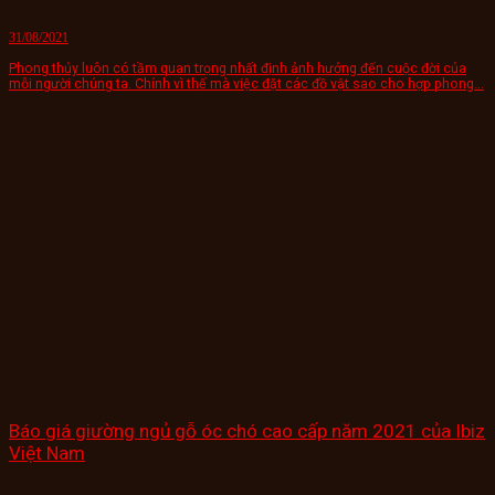
31/08/2021
Phong thủy luôn có tầm quan trọng nhất định ảnh hưởng đến cuộc đời của
mỗi người chúng ta. Chính vì thế mà việc đặt các đồ vật sao cho hợp phong...
Báo giá giường ngủ gỗ óc chó cao cấp năm 2021 của Ibiz
Việt Nam