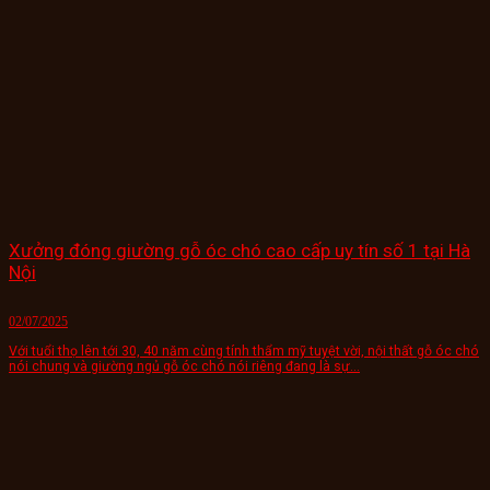
Xưởng đóng giường gỗ óc chó cao cấp uy tín số 1 tại Hà
Nội
02/07/2025
Với tuổi thọ lên tới 30, 40 năm cùng tính thẩm mỹ tuyệt vời, nội thất gỗ óc chó
nói chung và giường ngủ gỗ óc chó nói riêng đang là sự...