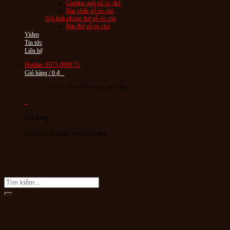
Giường ngủ gỗ óc chó
Bàn phấn gỗ óc chó
Nội thất phòng thờ gỗ óc chó
Bàn thờ gỗ óc chó
Video
Tin tức
Liên hệ
Hotline: 0375 8888 71
Giỏ hàng /
0
₫
0
Chưa có sản phẩm trong giỏ hàng.
0
Giỏ hàng
Chưa có sản phẩm trong giỏ hàng.
Tìm
kiếm: