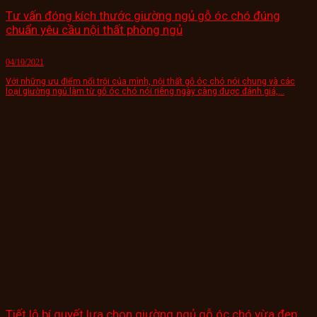
Tư vấn đóng kích thước giường ngủ gỗ óc chó đúng
chuẩn yêu cầu nội thất phòng ngủ
04/10/2021
Với những ưu điểm nổi trội của mình, nội thất gỗ óc chó nói chung và các
loại giường ngủ làm từ gỗ óc chó nói riêng ngày càng được đánh giá,...
Tiết lộ bí quyết lựa chọn giường ngủ gỗ óc chó vừa đẹp