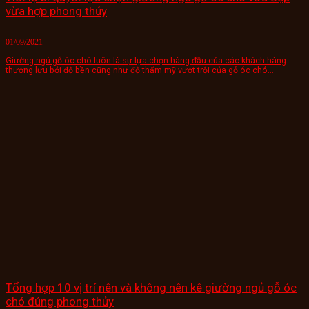
vừa hợp phong thủy
01/09/2021
Giường ngủ gỗ óc chó luôn là sự lựa chọn hàng đầu của các khách hàng
thượng lưu bởi độ bền cũng như độ thẩm mỹ vượt trội của gỗ óc chó...
Tổng hợp 10 vị trí nên và không nên kê giường ngủ gỗ óc
chó đúng phong thủy