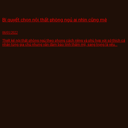
Bí quyết chọn nội thất phòng ngủ ai nhìn cũng mê
06/01/2022
Thiết kế nội thất phòng ngủ theo phong cách riêng và phù hợp với sở thích cá
nhân từng gia chủ nhưng vẫn đảm bảo tính thẩm mỹ, sang trọng là yếu...