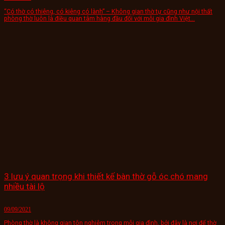
“Có thờ có thiêng, có kiêng có lành” – Không gian thờ tự cũng như nội thất
phòng thờ luôn là điều quan tâm hàng đầu đối với mỗi gia đình Việt...
3 lưu ý quan trọng khi thiết kế bàn thờ gỗ óc chó mang
nhiều tài lộ
09/09/2021
Phòng thờ là không gian tôn nghiêm trong mỗi gia đình, bởi đây là nơi để thờ