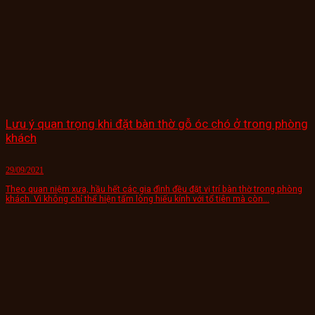
Lưu ý quan trọng khi đặt bàn thờ gỗ óc chó ở trong phòng
khách
29/09/2021
Theo quan niệm xưa, hầu hết các gia đình đều đặt vị trí bàn thờ trong phòng
khách. Vì không chỉ thể hiện tấm lòng hiếu kính với tổ tiên mà còn...