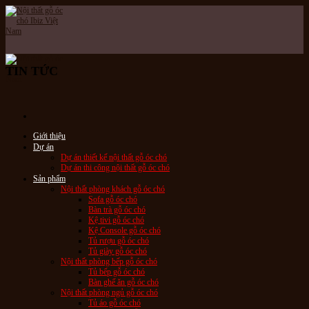
Skip
to
content
TIN TỨC
Giới thiệu
Dự án
Dự án thiết kế nội thất gỗ óc chó
Dự án thi công nội thất gỗ óc chó
Sản phẩm
Nội thất phòng khách gỗ óc chó
Sofa gỗ óc chó
Bàn trà gỗ óc chó
Kệ tivi gỗ óc chó
Kệ Console gỗ óc chó
Tủ rượu gỗ óc chó
Tủ giày gỗ óc chó
Nội thất phòng bếp gỗ óc chó
Tủ bếp gỗ óc chó
Bàn ghế ăn gỗ óc chó
Nội thất phòng ngủ gỗ óc chó
Tủ áo gỗ óc chó