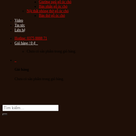
Giường ngủ gỗ óc chó
Bàn phấn gỗ óc chó
Nội thất phòng thờ gỗ óc chó
Bàn thờ gỗ óc chó
Video
Tin tức
Liên hệ
Hotline: 0375 8888 71
Giỏ hàng /
0
₫
0
Chưa có sản phẩm trong giỏ hàng.
0
Giỏ hàng
Chưa có sản phẩm trong giỏ hàng.
Tìm
kiếm: