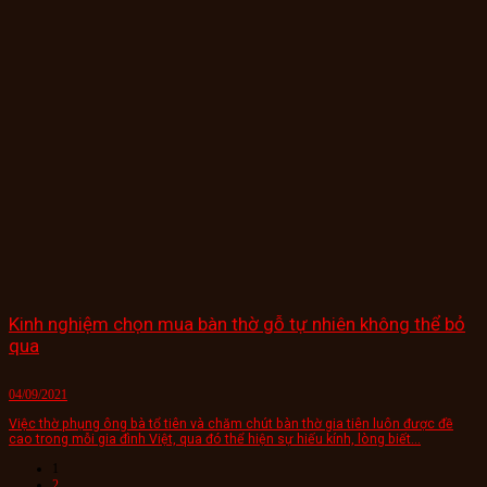
Kinh nghiệm chọn mua bàn thờ gỗ tự nhiên không thể bỏ
qua
04/09/2021
Việc thờ phụng ông bà tổ tiên và chăm chút bàn thờ gia tiên luôn được đề
cao trong mỗi gia đình Việt, qua đó thể hiện sự hiếu kính, lòng biết...
1
2