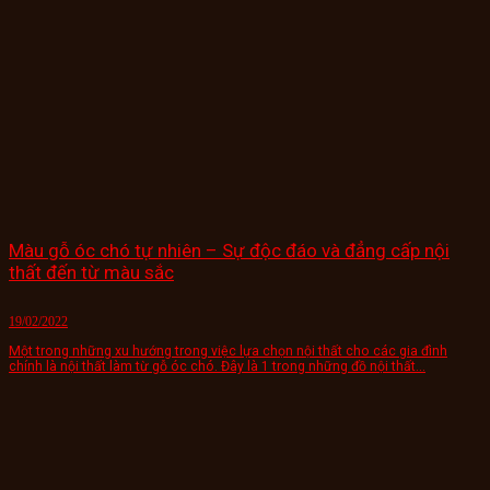
Màu gỗ óc chó tự nhiên – Sự độc đáo và đẳng cấp nội
thất đến từ màu sắc
19/02/2022
Một trong những xu hướng trong việc lựa chọn nội thất cho các gia đình
chính là nội thất làm từ gỗ óc chó. Đây là 1 trong những đồ nội thất...