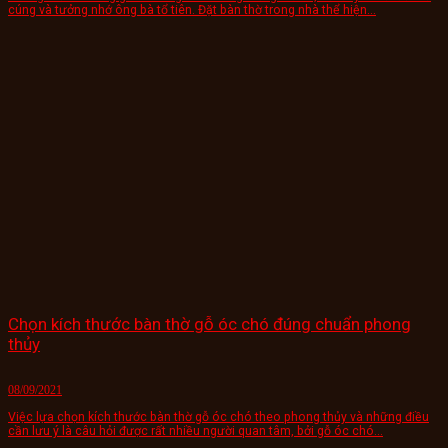
cúng và tưởng nhớ ông bà tổ tiên. Đặt bàn thờ trong nhà thể hiện...
Chọn kích thước bàn thờ gỗ óc chó đúng chuẩn phong
thủy
08/09/2021
Việc lựa chọn kích thước bàn thờ gỗ óc chó theo phong thủy và những điều
cần lưu ý là câu hỏi được rất nhiều người quan tâm, bởi gỗ óc chó...