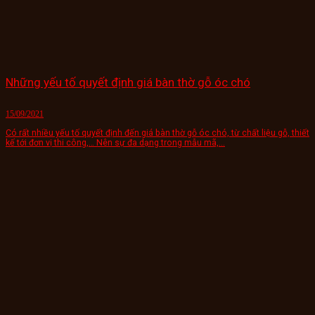
Những yếu tố quyết định giá bàn thờ gỗ óc chó
15/09/2021
Có rất nhiều yếu tố quyết định đến giá bàn thờ gỗ óc chó, từ chất liệu gỗ, thiết
kế tới đơn vị thi công,… Nên sự đa dạng trong mẫu mã,...