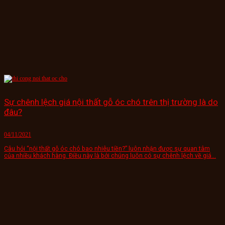
Sự chênh lệch giá nội thất gỗ óc chó trên thị trường là do
đâu?
04/11/2021
Câu hỏi “nội thất gỗ óc chó bao nhiêu tiền?” luôn nhận được sự quan tâm
của nhiều khách hàng. Điều này là bởi chúng luôn có sự chênh lệch về giá...