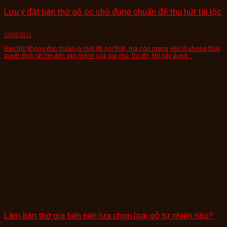
Lưu ý đặt bàn thờ gỗ óc chó đúng chuẩn để thu hút tài lộc
13/09/2021
Bàn thờ không đơn thuần là một đồ nội thất, mà còn mang yếu tố phong thủy
quyết định rất lớn đến vận mệnh của gia chủ. Do đó, khi xây dựng...
Làm bàn thờ gia tiên nên lựa chọn loại gỗ tự nhiên nào?