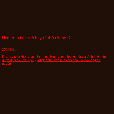
Nên mua bàn thờ hay tủ thờ tốt hơn?
25/09/2021
Phòng thờ là không gian tâm linh, tôn nghiêm trong mỗi gia đình, thể hiện
được đạo hiếu và đạo lý, lòng thành kính của con cháu đối với ông bà,
nguồn...