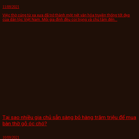
11/09/2021
Việc thờ cúng từ xa xưa đã trở thành một nét văn hóa truyền thống tốt đẹp
của dân tộc Việt Nam. Mỗi gia đình đều coi trọng và chú tâm đến...
Tại sao nhiều gia chủ sẵn sàng bỏ hàng trăm triệu để mua
bàn thờ gỗ óc chó?
10/09/2021