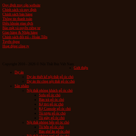
Quy định truy cập website
Chính sách và quy định
Chính sách bán hàng
Thông tin thanh toán
Điều khoản giao dịch
Bảo mật và quyền riêng tư
Giao hàng & Nhận hàng
Chính sách đổi trả – Hoàn Tiền
Tuyển dụng
Hoạt động công ty
Copyright 2016 - 2026 © Nội Thất Ibiz Việt Nam
Giới thiệu
Dự án
Dự án thiết kế nội thất gỗ óc chó
Dự án thi công nội thất gỗ óc chó
Sản phẩm
Nội thất phòng khách gỗ óc chó
Sofa gỗ óc chó
Bàn trà gỗ óc chó
Kệ tivi gỗ óc chó
Kệ Console gỗ óc chó
Tủ rượu gỗ óc chó
Tủ giày gỗ óc chó
Nội thất phòng bếp gỗ óc chó
Tủ bếp gỗ óc chó
Bàn ghế ăn gỗ óc chó