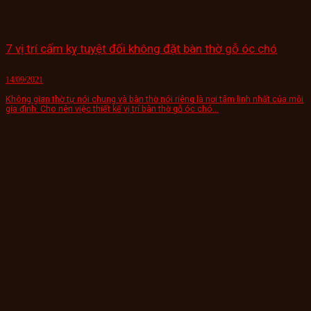
7 vị trí cấm kỵ tuyệt đối không đặt bàn thờ gỗ óc chó
14/09/2021
Không gian thờ tự nói chung và bàn thờ nói riêng là nơi tâm linh nhất của mỗi
gia đình. Cho nên việc thiết kế vị trí bàn thờ gỗ óc chó...