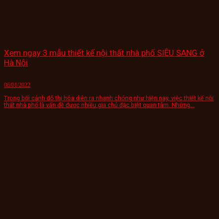
Xem ngay 3 mẫu thiết kế nội thất nhà phố SIÊU SANG ở
Hà Nội
06/01/2022
Trong bối cảnh đô thị hóa diễn ra nhanh chóng như hiện nay, việc thiết kế nội
thất nhà phố là vấn đề được nhiều gia chủ đặc biệt quan tâm. Những...