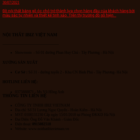
30/07/2021
Đồ nội thất bằng gỗ óc chó trở thành lựa chọn hàng đầu của khách hàng bởi
màu sắc tự nhiên và thiết kế tinh xảo. Trên thị trường đồ gỗ hiện...
NỘI THẤT IBIZ VIỆT NAM
———————————————
Showroom - Số 01 đường Phan Huy Chú
- Tây Phương - Hà Nội
XƯỞNG SẢN XUẤT
Cơ Sở :
Số 31 - đường tuyến 2 - Khu CN Bình Phú - Tây Phương- Hà Nội
HOTLINE LIÊN HỆ:
0375888871 - Ms Vũ Hồng Anh
THÔNG TIN LIÊN HỆ
CÔNG TY TNHH IBIZ VIETNAM
Địa chỉ:
Số 51 Lương Ngọc Quyến
- Hoàn Kiếm - Hà Nội
MST: 0108131230 Cấp ngày 15/01/2018 tại Phòng ĐKKD Hà Nội
Đại Diện: Ông Đỗ Văn Khánh - Giám Đốc
Điện thoại:
0915082518
Website: www.noithatibizvietnam.vn