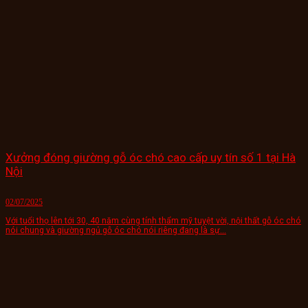
Xưởng đóng giường gỗ óc chó cao cấp uy tín số 1 tại Hà
Nội
02/07/2025
Với tuổi thọ lên tới 30, 40 năm cùng tính thẩm mỹ tuyệt vời, nội thất gỗ óc chó
nói chung và giường ngủ gỗ óc chó nói riêng đang là sự...