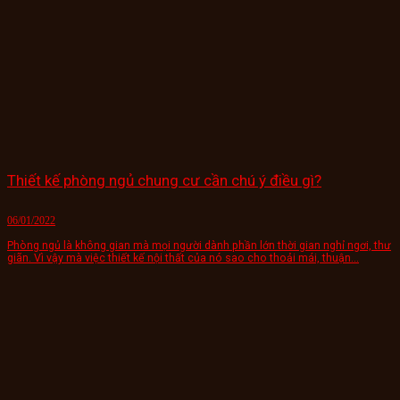
Thiết kế phòng ngủ chung cư cần chú ý điều gì?
06/01/2022
Phòng ngủ là không gian mà mọi người dành phần lớn thời gian nghỉ ngơi, thư
giãn. Vì vậy mà việc thiết kế nội thất của nó sao cho thoải mái, thuận...