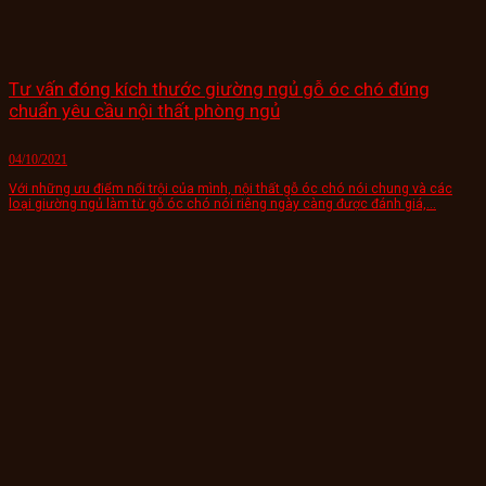
Tư vấn đóng kích thước giường ngủ gỗ óc chó đúng
chuẩn yêu cầu nội thất phòng ngủ
04/10/2021
Với những ưu điểm nổi trội của mình, nội thất gỗ óc chó nói chung và các
loại giường ngủ làm từ gỗ óc chó nói riêng ngày càng được đánh giá,...