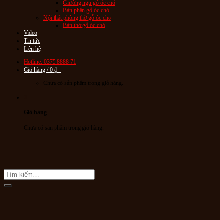
Giường ngủ gỗ óc chó
Bàn phấn gỗ óc chó
Nội thất phòng thờ gỗ óc chó
Bàn thờ gỗ óc chó
Video
Tin tức
Liên hệ
Hotline: 0375 8888 71
Giỏ hàng /
0
₫
0
Chưa có sản phẩm trong giỏ hàng.
0
Giỏ hàng
Chưa có sản phẩm trong giỏ hàng.
Tìm
kiếm: