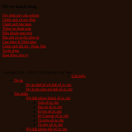
Hỗ trợ khách hàng
Quy định truy cập website
Chính sách và quy định
Chính sách bán hàng
Thông tin thanh toán
Điều khoản giao dịch
Bảo mật và quyền riêng tư
Giao hàng & Nhận hàng
Chính sách đổi trả – Hoàn Tiền
Tuyển dụng
Hoạt động công ty
Copyright 2016 - 2026 © Nội Thất Ibiz Việt Nam
Giới thiệu
Dự án
Dự án thiết kế nội thất gỗ óc chó
Dự án thi công nội thất gỗ óc chó
Sản phẩm
Nội thất phòng khách gỗ óc chó
Sofa gỗ óc chó
Bàn trà gỗ óc chó
Kệ tivi gỗ óc chó
Kệ Console gỗ óc chó
Tủ rượu gỗ óc chó
Tủ giày gỗ óc chó
Nội thất phòng bếp gỗ óc chó