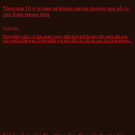
Tổng hợp 10 vị trí nên và không nên kê giường ngủ gỗ óc
chó đúng phong thủy
31/08/2021
Phong thủy luôn có tầm quan trọng nhất định ảnh hưởng đến cuộc đời của
mỗi người chúng ta. Chính vì thế mà việc đặt các đồ vật sao cho hợp phong...