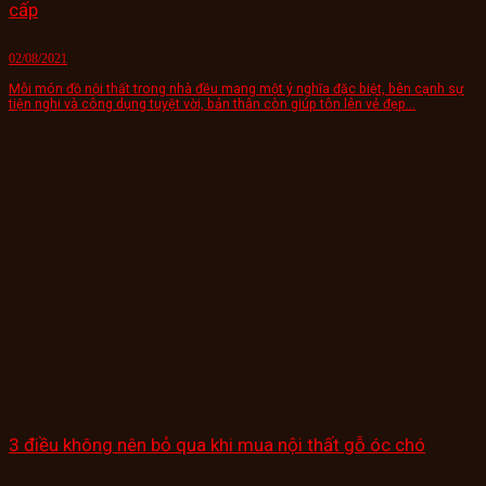
cấp
02/08/2021
Mỗi món đồ nội thất trong nhà đều mang một ý nghĩa đặc biệt, bên cạnh sự
tiện nghi và công dụng tuyệt vời, bản thân còn giúp tôn lên vẻ đẹp...
3 điều không nên bỏ qua khi mua nội thất gỗ óc chó