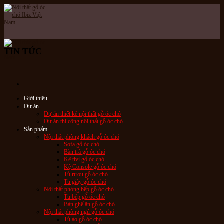
Skip
to
content
TIN TỨC
Giới thiệu
Dự án
Dự án thiết kế nội thất gỗ óc chó
Dự án thi công nội thất gỗ óc chó
Sản phẩm
Nội thất phòng khách gỗ óc chó
Sofa gỗ óc chó
Bàn trà gỗ óc chó
Kệ tivi gỗ óc chó
Kệ Console gỗ óc chó
Tủ rượu gỗ óc chó
Tủ giày gỗ óc chó
Nội thất phòng bếp gỗ óc chó
Tủ bếp gỗ óc chó
Bàn ghế ăn gỗ óc chó
Nội thất phòng ngủ gỗ óc chó
Tủ áo gỗ óc chó