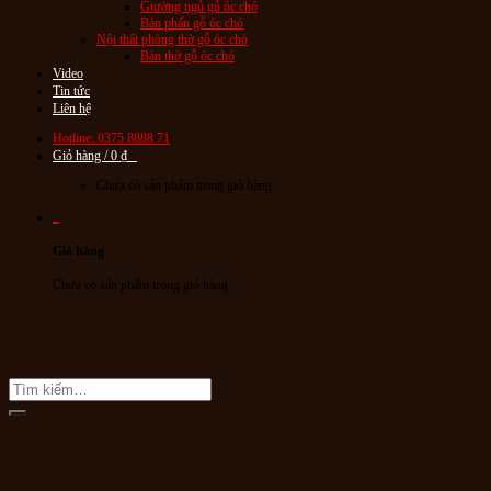
Giường ngủ gỗ óc chó
Bàn phấn gỗ óc chó
Nội thất phòng thờ gỗ óc chó
Bàn thờ gỗ óc chó
Video
Tin tức
Liên hệ
Hotline: 0375 8888 71
Giỏ hàng /
0
₫
0
Chưa có sản phẩm trong giỏ hàng.
0
Giỏ hàng
Chưa có sản phẩm trong giỏ hàng.
Tìm
kiếm: