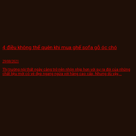
4 điều không thể quên khi mua ghế sofa gỗ óc chó
29/08/2021
Thị trường nội thất ngày càng trở nên nhộn nhịp hơn với sự ra đời của những
chất liệu mới có vẻ đẹp ngang ngửa với hàng cao cấp. Nhưng dù vậy,...