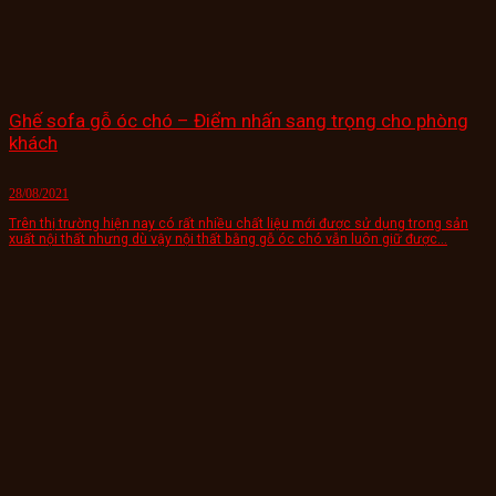
Ghế sofa gỗ óc chó – Điểm nhấn sang trọng cho phòng
khách
28/08/2021
Trên thị trường hiện nay có rất nhiều chất liệu mới được sử dụng trong sản
xuất nội thất nhưng dù vậy nội thất bằng gỗ óc chó vẫn luôn giữ được...