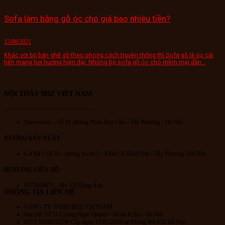
Sofa làm bằng gỗ óc chó giá bao nhiêu tiền?
15/08/2021
Khác với bộ bàn ghế gỗ theo phong cách truyền thống thì Sofa gỗ là sự cải
tiến mang hơi hướng hiện đại. Những bộ sofa gỗ óc chó mềm mại dần...
NỘI THẤT IBIZ VIỆT NAM
———————————————
Showroom - Số 01 đường Phan Huy Chú
- Tây Phương - Hà Nội
XƯỞNG SẢN XUẤT
Cơ Sở :
Số 31 - đường tuyến 2 - Khu CN Bình Phú - Tây Phương- Hà Nội
HOTLINE LIÊN HỆ:
0375888871 - Ms Vũ Hồng Anh
THÔNG TIN LIÊN HỆ
CÔNG TY TNHH IBIZ VIETNAM
Địa chỉ:
Số 51 Lương Ngọc Quyến
- Hoàn Kiếm - Hà Nội
MST: 0108131230 Cấp ngày 15/01/2018 tại Phòng ĐKKD Hà Nội