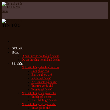
Skip
to
content
TIN TỨC
Giới thiệu
Dự án
Dự án thiết kế nội thất gỗ óc chó
Dự án thi công nội thất gỗ óc chó
Sản phẩm
Nội thất phòng khách gỗ óc chó
Sofa gỗ óc chó
Bàn trà gỗ óc chó
Kệ tivi gỗ óc chó
Kệ Console gỗ óc chó
Tủ rượu gỗ óc chó
Tủ giày gỗ óc chó
Nội thất phòng bếp gỗ óc chó
Tủ bếp gỗ óc chó
Bàn ghế ăn gỗ óc chó
Nội thất phòng ngủ gỗ óc chó
Tủ áo gỗ óc chó