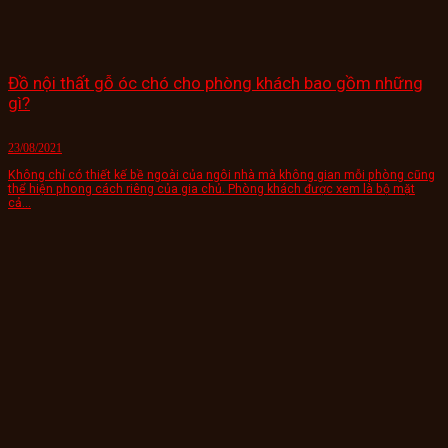
Đồ nội thất gỗ óc chó cho phòng khách bao gồm những
gì?
23/08/2021
Không chỉ có thiết kế bề ngoài của ngôi nhà mà không gian mỗi phòng cũng
thể hiện phong cách riêng của gia chủ. Phòng khách được xem là bộ mặt
cả...