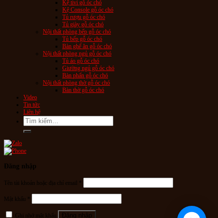
Kệ tivi gỗ óc chó
Kệ Console gỗ óc chó
Tủ rượu gỗ óc chó
Tủ giày gỗ óc chó
Nội thất phòng bếp gỗ óc chó
Tủ bếp gỗ óc chó
Bàn ghế ăn gỗ óc chó
Nội thất phòng ngủ gỗ óc chó
Tủ áo gỗ óc chó
Giường ngủ gỗ óc chó
Bàn phấn gỗ óc chó
Nội thất phòng thờ gỗ óc chó
Bàn thờ gỗ óc chó
Video
Tin tức
Liên hệ
Tìm
kiếm:
Đăng nhập
Tên tài khoản hoặc địa chỉ email
*
Mật khẩu
*
Đăng nhập
Ghi nhớ mật khẩu