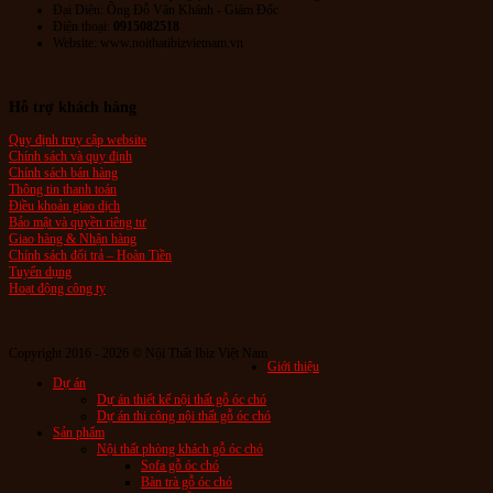
Đại Diện: Ông Đỗ Văn Khánh - Giám Đốc
Điện thoại:
0915082518
Website: www.noithatibizvietnam.vn
Hỗ trợ khách hàng
Quy định truy cập website
Chính sách và quy định
Chính sách bán hàng
Thông tin thanh toán
Điều khoản giao dịch
Bảo mật và quyền riêng tư
Giao hàng & Nhận hàng
Chính sách đổi trả – Hoàn Tiền
Tuyển dụng
Hoạt động công ty
Copyright 2016 - 2026 © Nội Thất Ibiz Việt Nam
Giới thiệu
Dự án
Dự án thiết kế nội thất gỗ óc chó
Dự án thi công nội thất gỗ óc chó
Sản phẩm
Nội thất phòng khách gỗ óc chó
Sofa gỗ óc chó
Bàn trà gỗ óc chó