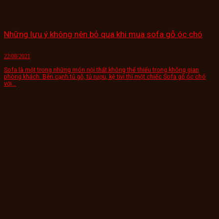
Những lưu ý không nên bỏ qua khi mua sofa gỗ óc chó
22/08/2021
Sofa là một trong những món nội thất không thể thiếu trong không gian
phòng khách. Bên cạnh tủ gỗ, tủ rượu, kệ tivi thì một chiếc Sofa gỗ óc chó
với...