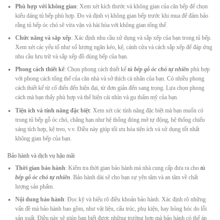
Phù hợp với không gian
: Xem xét kích thước và không gian của căn bếp để chọn
kiểu dáng tủ bếp phù hợp. Đo và định vị không gian bếp trước khi mua để đảm bảo
rằng tủ bếp óc chó sẽ vừa vặn và hài hòa với không gian tổng thể.
Chức năng và sắp xếp
: Xác định nhu cầu sử dụng và sắp xếp của bạn trong tủ bếp.
Xem xét các yếu tố như số lượng ngăn kéo, kệ, cánh cửa và cách sắp xếp để đáp ứng
nhu cầu lưu trữ và sắp xếp đồ dùng bếp của bạn.
Phong cách thiết kế
: Chọn phong cách thiết kế
tủ bếp gỗ óc chó tự nhiên
phù hợp
với phong cách tổng thể của căn nhà và sở thích cá nhân của bạn. Có nhiều phong
cách thiết kế từ cổ điển đến hiện đại, từ đơn giản đến sang trọng. Lựa chọn phong
cách mà bạn thấy phù hợp và thể hiện cái nhìn và gu thẩm mỹ của bạn.
Tiện ích và tính năng đặc biệt
: Xem xét các tính năng đặc biệt mà bạn muốn có
trong tủ bếp gỗ óc chó, chẳng hạn như hệ thống đóng mở tự động, hệ thống chiếu
sáng tích hợp, kệ treo, v.v. Điều này giúp tối ưu hóa tiện ích và sử dụng tốt nhất
không gian bếp của bạn.
Bảo hành và dịch vụ hậu mãi
Thời gian bảo hành
: Kiểm tra thời gian bảo hành mà nhà cung cấp đưa ra cho
tủ
bếp gỗ óc chó tự nhiên
. Bảo hành dài sẽ cho bạn sự yên tâm và an tâm về chất
lượng sản phẩm.
Nội dung bảo hành
: Đọc kỹ và hiểu rõ điều khoản bảo hành. Xác định rõ những
vấn đề mà bảo hành bao gồm, như vật liệu, cấu trúc, phụ kiện, hay hỏng hóc do lỗi
sản xuất. Điều này sẽ giúp bạn biết được những trường hợp mà bảo hành có thể áp