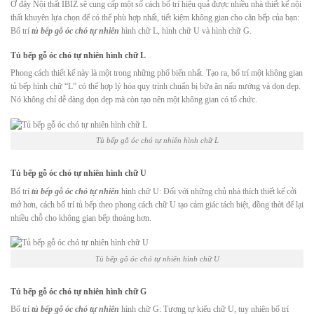
Ở đây Nội thất IBIZ sẽ cung cấp một số cách bố trí hiệu quả được nhiều nhà thiết kế nội
thất khuyên lựa chọn để có thể phù hợp nhất, tiết kiệm không gian cho căn bếp của bạn:
Bố trí
tủ bếp gỗ óc chó tự nhiên
hình chữ L, hình chữ U và hình chữ G.
Tủ bếp gỗ óc chó tự nhiên hình chữ L
Phong cách thiết kế này là một trong những phổ biến nhất. Tạo ra, bố trí một không gian
tủ bếp hình chữ “L” có thể hợp lý hóa quy trình chuẩn bị bữa ăn nấu nướng và dọn dẹp.
Nó không chỉ dễ dàng dọn dẹp mà còn tạo nên một không gian có tổ chức.
Tủ bếp gỗ óc chó tự nhiên hình chữ L
Tủ bếp gỗ óc chó tự nhiên hình chữ U
Bố trí
tủ bếp gỗ óc chó tự nhiên
hình chữ U: Đối với những chủ nhà thích thiết kế cởi
mở hơn, cách bố trí tủ bếp theo phong cách chữ U tạo cảm giác tách biệt, đồng thời để lại
nhiều chỗ cho không gian bếp thoáng hơn.
Tủ bếp gỗ óc chó tự nhiên hình chữ U
Tủ bếp gỗ óc chó tự nhiên hình chữ G
Bố trí
tủ bếp gỗ óc chó tự nhiên
hình chữ G: Tương tự kiểu chữ U, tuy nhiên bố trí