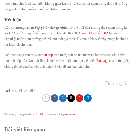
theo hình chữ G sẽ tạo thêm không gian lưu trữ, điều này rất quan trọng đối với những
hộ gia đình thích nấu ăn, nấu ăn thường xuyên.
Kết luận
Các xu hướng của
tủ bếp gỗ óc chó tự nhiên
có thể mới đến nhưng điều quan trọng là
xu hướng sử dụng tủ bếp này sẽ còn kéo dài theo thời gian.
Nội thất IBIZ
là nơi luôn
cập nhật những xu hướng mới về nội thất gia đình. Hy vọng bài viết này mang lại thông
tin hữu ích cho bạn.
Nếu bạn đang cần mua sắm
tủ bếp
mới nhất, bạn có thể tham khảo thêm các sản phẩm
nội thất bếp của Nội thất Ibiz, hoặc liên hệ, nhắn tin trực tiếp đến
Fanpage
của chúng tôi,
chúng tôi sẽ giải đáp các thắc mắc và vấn đề mà bạn gặp phải.
Đánh giá
Post Views:
809
This entry was posted in
Tin tức
. Bookmark the
permalink
.
Bài viết liên quan