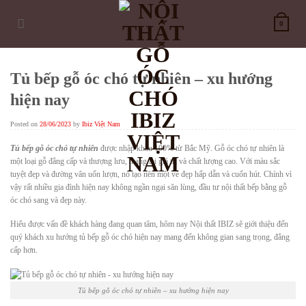
Skip
to
0
content
Tủ bếp gỗ óc chó tự nhiên – xu hướng
hiện nay
Posted on
28/06/2023
by
Ibiz Việt Nam
Tủ bếp gỗ óc chó tự nhiên
được nhập khẩu 100% từ Bắc Mỹ. Gỗ óc chó tự nhiên là
một loại gỗ đẳng cấp và thượng lưu, mang lại giá trị và chất lượng cao. Với màu sắc
tuyệt đẹp và đường vân uốn lượn, nó tạo nên một vẻ đẹp hấp dẫn và cuốn hút. Chính vì
vậy rất nhiều gia đình hiện nay không ngần ngại săn lùng, đầu tư nội thất bếp bằng gỗ
óc chó sang và đẹp này.
Hiểu được vấn đề khách hàng đang quan tâm, hôm nay Nội thất IBIZ sẽ giới thiệu đến
quý khách xu hướng tủ bếp gỗ óc chó hiện nay mang đến không gian sang trọng, đẳng
cấp hơn.
Tủ bếp gỗ óc chó tự nhiên – xu hướng hiện nay