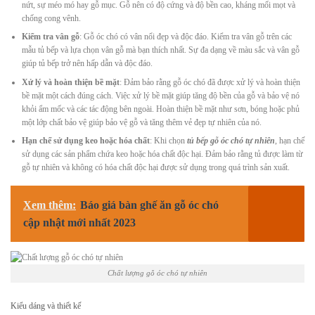
nứt, sự méo mó hay gỗ mục. Gỗ nên có độ cứng và độ bền cao, kháng mối mọt và
chống cong vênh.
Kiểm tra vân gỗ
: Gỗ óc chó có vân nổi đẹp và độc đáo. Kiểm tra vân gỗ trên các
mẫu tủ bếp và lựa chọn vân gỗ mà bạn thích nhất. Sự đa dạng về màu sắc và vân gỗ
giúp tủ bếp trở nên hấp dẫn và độc đáo.
Xử lý và hoàn thiện bề mặt
: Đảm bảo rằng gỗ óc chó đã được xử lý và hoàn thiện
bề mặt một cách đúng cách. Việc xử lý bề mặt giúp tăng độ bền của gỗ và bảo vệ nó
khỏi ẩm mốc và các tác động bên ngoài. Hoàn thiện bề mặt như sơn, bóng hoặc phủ
một lớp chất bảo vệ giúp bảo vệ gỗ và tăng thêm vẻ đẹp tự nhiên của nó.
Hạn chế sử dụng keo hoặc hóa chất
: Khi chọn
tủ bếp gỗ óc chó tự nhiên
, hạn chế
sử dụng các sản phẩm chứa keo hoặc hóa chất độc hại. Đảm bảo rằng tủ được làm từ
gỗ tự nhiên và không có hóa chất độc hại được sử dụng trong quá trình sản xuất.
Xem thêm:
Báo giá bàn ghế ăn gỗ óc chó
cập nhật mới nhất 2023
Chất lượng gỗ óc chó tự nhiên
Kiểu dáng và thiết kế