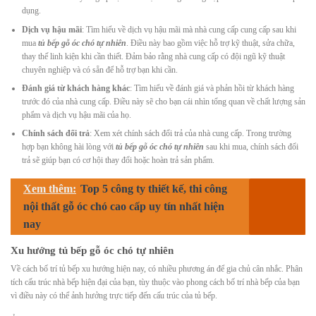
dụng.
Dịch vụ hậu mãi
: Tìm hiểu về dịch vụ hậu mãi mà nhà cung cấp cung cấp sau khi
mua
tủ bếp gỗ óc chó tự nhiên
. Điều này bao gồm việc hỗ trợ kỹ thuật, sửa chữa,
thay thế linh kiện khi cần thiết. Đảm bảo rằng nhà cung cấp có đội ngũ kỹ thuật
chuyên nghiệp và có sẵn để hỗ trợ bạn khi cần.
Đánh giá từ khách hàng khác
: Tìm hiểu về đánh giá và phản hồi từ khách hàng
trước đó của nhà cung cấp. Điều này sẽ cho bạn cái nhìn tổng quan về chất lượng sản
phẩm và dịch vụ hậu mãi của họ.
Chính sách đổi trả
: Xem xét chính sách đổi trả của nhà cung cấp. Trong trường
hợp bạn không hài lòng với
tủ bếp gỗ óc chó tự nhiên
sau khi mua, chính sách đổi
trả sẽ giúp bạn có cơ hội thay đổi hoặc hoàn trả sản phẩm.
Xem thêm:
Top 5 công ty thiết kế, thi công
nội thất gỗ óc chó cao cấp uy tín nhất hiện
nay
Xu hướng tủ bếp gỗ óc chó tự nhiên
Về cách bố trí tủ bếp xu hướng hiện nay, có nhiều phương án để gia chủ cân nhắc. Phân
tích cấu trúc nhà bếp hiện đại của bạn, tùy thuộc vào phong cách bố trí nhà bếp của bạn
vì điều này có thể ảnh hưởng trực tiếp đến cấu trúc của tủ bếp.