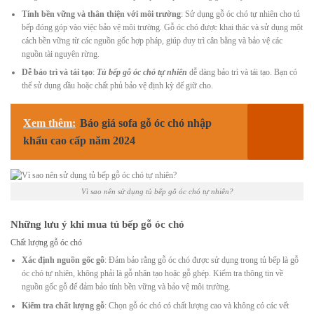
Tính bền vững và thân thiện với môi trường
: Sử dụng gỗ óc chó tự nhiên cho tủ
bếp đóng góp vào việc bảo vệ môi trường. Gỗ óc chó được khai thác và sử dụng một
cách bền vững từ các nguồn gốc hợp pháp, giúp duy trì cân bằng và bảo vệ các
nguồn tài nguyên rừng.
Dễ bảo trì và tái tạo
:
Tủ bếp gỗ óc chó tự nhiên
dễ dàng bảo trì và tái tạo. Bạn có
thể sử dụng dầu hoặc chất phủ bảo vệ định kỳ để giữ cho.
Xem thêm:
Báo giá sofa gỗ óc chó nhập
khẩu cao cấp năm 2024
Vì sao nên sử dụng tủ bếp gỗ óc chó tự nhiên?
Những lưu ý khi mua tủ bếp gỗ óc chó
Chất lượng gỗ óc chó
Xác định nguồn gốc gỗ
: Đảm bảo rằng gỗ óc chó được sử dụng trong tủ bếp là gỗ
óc chó tự nhiên, không phải là gỗ nhân tạo hoặc gỗ ghép. Kiểm tra thông tin về
nguồn gốc gỗ để đảm bảo tính bền vững và bảo vệ môi trường.
Kiểm tra chất lượng gỗ
: Chọn gỗ óc chó có chất lượng cao và không có các vết