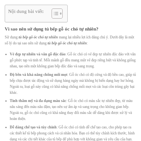
Nội dung bài viết:
Vì sao nên sử dụng tủ bếp gỗ óc chó tự nhiên?
Sử dụng
tủ bếp gỗ óc chó tự nhiên
mang lại nhiều lợi ích đáng chú ý. Dưới đây là một
số lý do tại sao nên sử dụng
tủ bếp gỗ óc chó tự nhiên
:
Vẻ đẹp tự nhiên và vân gỗ độc đáo
: Gỗ óc chó có vẻ đẹp tự nhiên độc đáo với vân
gỗ phức tạp và tinh tế. Mỗi mảnh gỗ đều mang một vẻ đẹp riêng biệt và không giống
nhau, tạo nên một không gian bếp độc đáo và sang trọng.
Độ bền và khả năng chống mối mọt
: Gỗ óc chó có độ cứng và độ bền cao, giúp tủ
bếp chịu được tác động và sử dụng hàng ngày mà không bị biến dạng hay hư hỏng.
Ngoài ra, loại gỗ này cũng có khả năng chống mối mọt và các loại côn trùng gây hại
khác.
Tính thẩm mỹ và đa dạng màu sắc
: Gỗ óc chó có màu sắc tự nhiên đẹp, từ màu
nâu sáng đến màu nâu đậm, tạo nên sự ấm áp và sang trọng cho không gian bếp.
Ngoài ra, gỗ óc chó cũng có khả năng thay đổi màu sắc dễ dàng khi được xử lý và
hoàn thiện.
Dễ dàng chế tạo và tùy chỉnh
: Gỗ óc chó có tính dễ chế tạo cao, cho phép tạo ra
các thiết kế tủ bếp phong cách và cá nhân hóa. Bạn có thể tùy chỉnh kích thước, hình
dạng và các chi tiết khác của tủ bếp để phù hợp với không gian và yêu cầu của bạn.