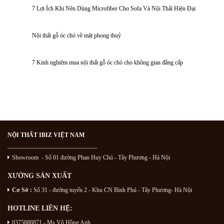
7 Lợi Ích Khi Nên Dùng Microfiber Cho Sofa Và Nội Thất Hiện Đại
Nội thất gỗ óc chó về mặt phong thuỷ
7 Kinh nghiệm mua nội thất gỗ óc chó cho không gian đẳng cấp
NỘI THẤT IBIZ VIỆT NAM
———————————————
Showroom - Số 01 đường Phan Huy Chú
- Tây Phương - Hà Nội
XƯỞNG SẢN XUẤT
Cơ Sở :
Số 31 - đường tuyến 2 - Khu CN Bình Phú - Tây Phương- Hà Nội
HOTLINE LIÊN HỆ:
0375888871 - Ms Vũ Hồng Anh