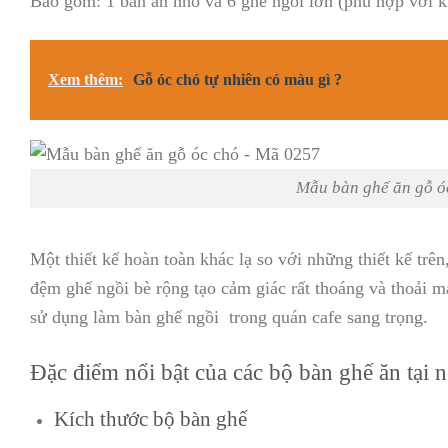
Bao gồm: 1 bàn ăn nhỏ và 6 ghế ngồi lớn (phù hợp với k
Xem thêm:
Gỗ óc chó tự nhiên có màu gì ?
Mẫu bàn ghế ăn gỗ ó
Một thiết kế hoàn toàn khác lạ so với những thiết kế trê
đệm ghế ngồi bè rộng tạo cảm giác rất thoáng và thoải m
sử dụng làm bàn ghế ngồi trong quán cafe sang trọng.
Đặc điểm nổi bật của các bộ bàn ghế ăn tại n
Kích thước bộ bàn ghế