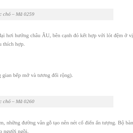
c chó – Mã 0259
i hơi hướng châu ÂU, bên cạnh đó kết hợp với lót đệm ở vị 
u thích hợp.
 gian bếp mở và tương đối rộng).
c chó – Mã 0260
ậm, những đường vân gỗ tạo nên nét cổ điển ấn tượng. Bộ bà
ho người ngồi.