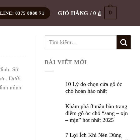
0
GIỎ HÀNG /
0
₫
INE: 0375 8888 71
BÀI VIẾT MỚI
đình. Sở
hơn. Dưới
10 Lý do chọn cửa gỗ óc
đình mình.
chó hoàn hảo nhất
Khám phá 8 mẫu bàn trang
điểm gỗ óc chó “sang – xịn
– mịn” hot nhất 2025
7 Lợi Ích Khi Nên Dùng