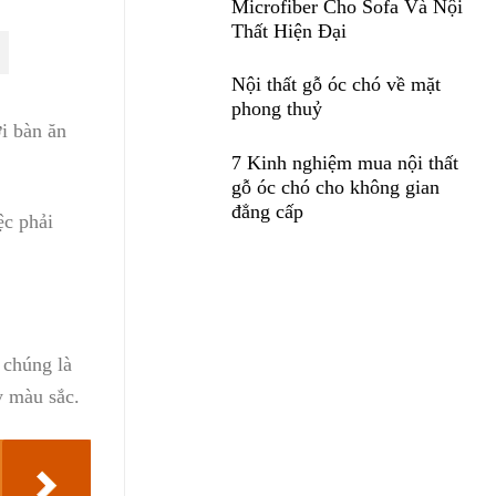
Microfiber Cho Sofa Và Nội
Thất Hiện Đại
Nội thất gỗ óc chó về mặt
phong thuỷ
ới bàn ăn
7 Kinh nghiệm mua nội thất
gỗ óc chó cho không gian
đẳng cấp
ệc phải
 chúng là
y màu sắc.