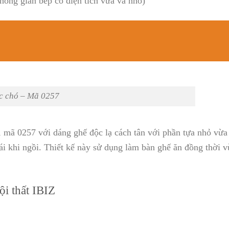
hông gian bếp có diện tích vừa và nhỏ)
c chó – Mã 0257
n, mã 0257 với dáng ghế độc lạ cách tân với phần tựa nhỏ vừa
ái khi ngồi. Thiết kế này sử dụng làm bàn ghế ăn đồng thời v
ội thất IBIZ