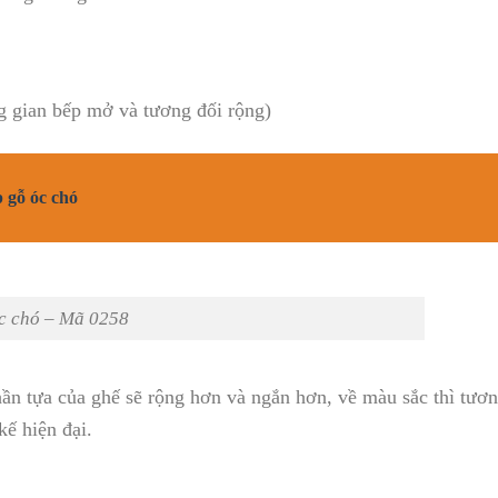
g gian bếp mở và tương đối rộng)
p gỗ óc chó
c chó – Mã 0258
ần tựa của ghế sẽ rộng hơn và ngắn hơn, về màu sắc thì tươn
kế hiện đại.