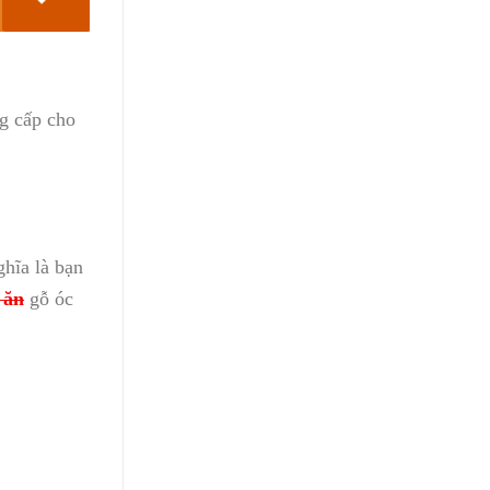
g cấp cho
ghĩa là bạn
 ăn
gỗ óc