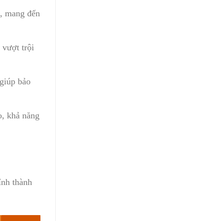
t, mang đến
 vượt trội
 giúp bảo
o, khả năng
ỉnh thành