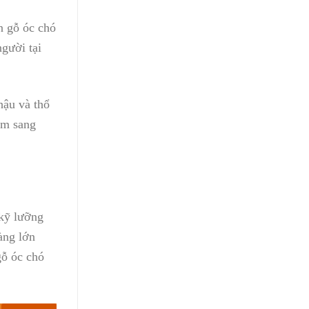
n gỗ óc chó
gười tại
hậu và thổ
ầm sang
 kỹ lưỡng
àng lớn
gỗ óc chó