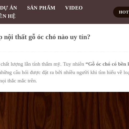
DỰ ÁN
SẢN PHẨM
VIDEO
HOTL
ÊN HỆ
 nội thất gỗ óc chó nào uy tín?
ề chất lượng lẫn tính thẩm mỹ. Tuy nhiên
“Gỗ óc chó có bền
những câu hỏi được đặt ra bởi nhiều người khi tìm hiểu về loạ
mọi thắc mắc trên.