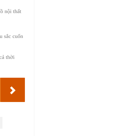
ồ nội thất
u sắc cuốn
cả thời