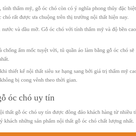
 tính thẩm mỹ, gỗ óc chó còn có ý nghĩa phong thủy đặc biệ
 chó rất được ưa chuộng trên thị trường nội thất hiện nay.
t, nước và dầu mỡ. Gỗ óc chó với tính thẩm mỹ và độ bền cao
à chống ẩm mốc tuyệt vời, tủ quần áo làm bằng gỗ óc chó sẽ
nhất.
khi thiết kế nội thất siêu xe hạng sang bởi giá trị thẩm mỹ ca
 không bị cong vênh theo thời gian.
gỗ óc chó uy tín
i thất gỗ óc chó uy tín được đông đảo khách hàng từ nhiều t
ý khách những sản phẩm nội thất gỗ óc chó chất lượng nhất.