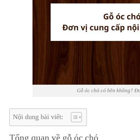
Gỗ óc chó có bền không? Đơn
Nội dung bài viết:
Tổng quan về gỗ óc chó