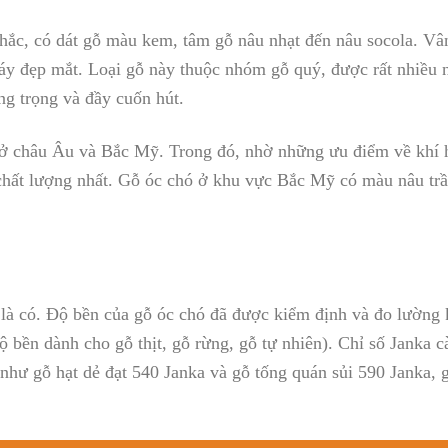
chắc, có dát gỗ màu kem, tâm gỗ nâu nhạt đến nâu socola. Vâ
áy đẹp mắt. Loại gỗ này thuộc nhóm gỗ quý, được rất nhiều n
ng trọng và đầy cuốn hút.
 ở châu Âu và Bắc Mỹ. Trong đó, nhờ những ưu điểm về khí 
chất lượng nhất. Gỗ óc chó ở khu vực Bắc Mỹ có màu nâu tr
ẽ là có. Độ bền của gỗ óc chó đã được kiểm định và đo lường
 bền dành cho gỗ thịt, gỗ rừng, gỗ tự nhiên). Chỉ số Janka c
 như gỗ hạt dẻ đạt 540 Janka và gỗ tống quán sủi 590 Janka, 