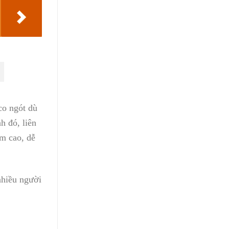
co ngót dù
h đó, liên
ẩm cao, dễ
nhiều người