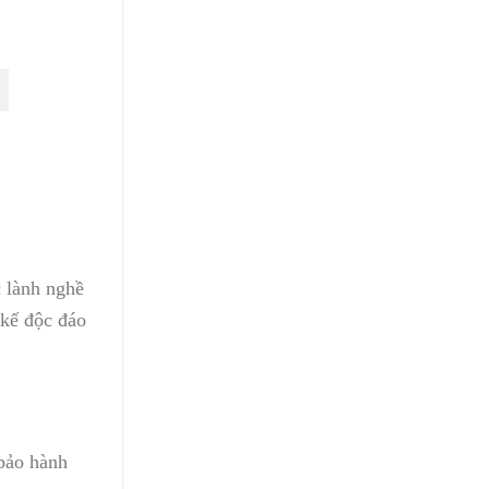
c lành nghề
 kế độc đáo
 bảo hành