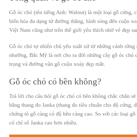
Gỗ óc chó (tên tiếng Anh: Walnut) là một loại gỗ cứng, 
biến hóa đa dạng từ đường thẳng, hình sóng đến cuộn xo
Việt Nam cũng như trên thế giới yêu thích nhờ vẻ đẹp sa
Gỗ óc chó tự nhiên chủ yếu xuất xứ từ những cánh rừng
nhưỡng, Bắc Mỹ là nơi cho ra đời những cây gỗ óc chó 
trọng và đường vân gỗ cuộn xoáy đẹp mắt.
Gỗ óc chó có bền không?
Trả lời cho câu hỏi gỗ óc chó có bền không chắc chắn s
bằng thang đo Janka (thang đo tiêu chuẩn cho độ cứng, độ
chứng tỏ gỗ càng có độ bền càng cao. So với các loại gỗ
có chỉ số Janka cao hơn nhiều.