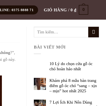
0
GIỎ HÀNG /
0
₫
INE: 0375 8888 71
BÀI VIẾT MỚI
 không
?”,
i gỗ này.
10 Lý do chọn cửa gỗ óc
chó hoàn hảo nhất
Khám phá 8 mẫu bàn trang
điểm gỗ óc chó “sang – xịn
– mịn” hot nhất 2025
7 Lợi Ích Khi Nên Dùng