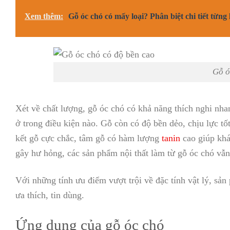
Xem thêm:
Gỗ óc chó có mấy loại? Phân biệt chi tiết từng
Gỗ ó
Xét về chất lượng, gỗ óc chó có khả năng thích nghi nh
ở trong điều kiện nào. Gỗ còn có độ bền dẻo, chịu lực 
kết gỗ cực chắc, tâm gỗ có hàm lượng
tanin
cao giúp khán
gây hư hỏng, các sản phẩm nội thất làm từ gỗ óc chó vẫ
Với những tính ưu điểm vượt trội về đặc tính vật lý, sản
ưa thích, tin dùng.
Ứng dụng của gỗ óc chó