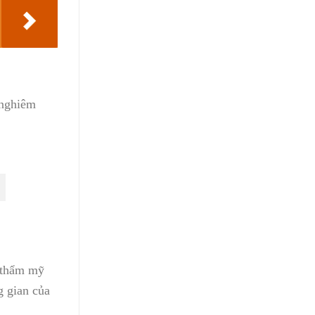
 nghiêm
h thẩm mỹ
g gian của