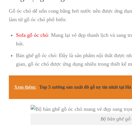
Gỗ óc chó dễ uốn cong bằng hơi nước nên được ứng dụng 
làm từ gỗ óc chó phổ biến:
Sofa gỗ óc chó
: Mang lại vẻ đẹp thanh lịch và sang
hút.
Bàn ghế gỗ óc chó: Đây là sản phẩm nội thất được nh
gian, gỗ óc chó được ứng dụng nhiều trong thiết kế mẫ
Xem thêm:
Top 5 xưởng sản xuất đồ gỗ uy tín nhất tại Hà
Bộ bàn ghế gỗ 