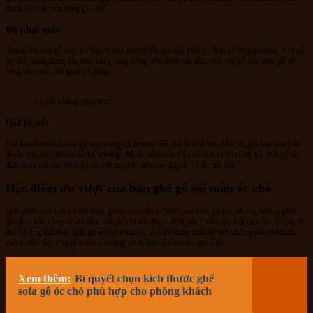
thích cá nhân của từng gia chủ.
Độ phai màu
Trong hai loại gỗ này, không có loại nào khiến gia chủ phải lo lắng về sự phai màu. Với gỗ
óc chó, càng dùng lâu màu càng sáng bóng nếu được lau dầu, còn với gỗ sồi, màu gỗ sẽ
sáng lên theo thời gian sử dụng.
Gỗ sồi không phai màu
Giá thành
Giá thành của hai loại gỗ này trong thị trường nội thất là khá lớn. Mặc dù giá bán còn phụ
thuộc vào đặc điểm thiết kế, nhưng chỉ cần khảo sát một số đơn vị thi công nội thất gỗ sẽ
thấy mức giá của 1m3 gỗ óc chó nguyên liệu cao gấp 2 – 3 lần gỗ sồi.
Đặc điểm ưu vượt của bàn ghế gỗ sồi màu óc chó
Qua phân tích trên có thể thấy, gỗ óc chó vẫn ở “tầm” cao hơn gỗ sồi, nhưng không phải
gia đình nào cũng có đủ tài chính để chi trả cho những sản phẩm nội thất cao cấp. Chính vì
thế, những mẫu bàn ghế gỗ sồi sơn màu óc chó đã được thiết kế với những đặc điểm ưu
việt có thể đáp ứng nhu cầu sử dụng và thẩm mỹ cho mọi gia đình.
Xem thêm:
Bí quyết chọn kích thước ghế
sofa gỗ óc chó phù hợp cho phòng khách