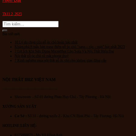
Hiện Đại
Th11 2, 2025
Bài viết mới
10 Lý do chọn cửa gỗ óc chó hoàn hảo nhất
Khám phá 8 mẫu bàn trang điểm gỗ óc chó “sang – xịn – mịn” hot nhất 2025
7 Lợi Ích Khi Nên Dùng Microfiber Cho Sofa Và Nội Thất Hiện Đại
Nội thất gỗ óc chó về mặt phong thuỷ
7 Kinh nghiệm mua nội thất gỗ óc chó cho không gian đẳng cấp
NỘI THẤT IBIZ VIỆT NAM
———————————————
Showroom - Số 01 đường Phan Huy Chú
- Tây Phương - Hà Nội
XƯỞNG SẢN XUẤT
Cơ Sở :
Số 31 - đường tuyến 2 - Khu CN Bình Phú - Tây Phương- Hà Nội
HOTLINE LIÊN HỆ:
0375888871 - Ms Vũ Hồng Anh