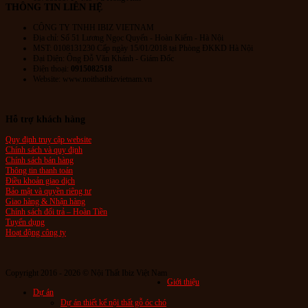
THÔNG TIN LIÊN HỆ
CÔNG TY TNHH IBIZ VIETNAM
Địa chỉ:
Số 51 Lương Ngọc Quyến
- Hoàn Kiếm - Hà Nội
MST: 0108131230 Cấp ngày 15/01/2018 tại Phòng ĐKKD Hà Nội
Đại Diện: Ông Đỗ Văn Khánh - Giám Đốc
Điện thoại:
0915082518
Website: www.noithatibizvietnam.vn
Hỗ trợ khách hàng
Quy định truy cập website
Chính sách và quy định
Chính sách bán hàng
Thông tin thanh toán
Điều khoản giao dịch
Bảo mật và quyền riêng tư
Giao hàng & Nhận hàng
Chính sách đổi trả – Hoàn Tiền
Tuyển dụng
Hoạt động công ty
Copyright 2016 - 2026 © Nội Thất Ibiz Việt Nam
Giới thiệu
Dự án
Dự án thiết kế nội thất gỗ óc chó