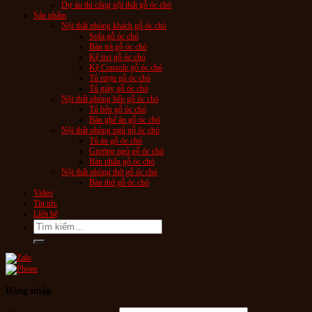
Dự án thi công nội thất gỗ óc chó
Sản phẩm
Nội thất phòng khách gỗ óc chó
Sofa gỗ óc chó
Bàn trà gỗ óc chó
Kệ tivi gỗ óc chó
Kệ Console gỗ óc chó
Tủ rượu gỗ óc chó
Tủ giày gỗ óc chó
Nội thất phòng bếp gỗ óc chó
Tủ bếp gỗ óc chó
Bàn ghế ăn gỗ óc chó
Nội thất phòng ngủ gỗ óc chó
Tủ áo gỗ óc chó
Giường ngủ gỗ óc chó
Bàn phấn gỗ óc chó
Nội thất phòng thờ gỗ óc chó
Bàn thờ gỗ óc chó
Video
Tin tức
Liên hệ
Tìm
kiếm:
Đăng nhập