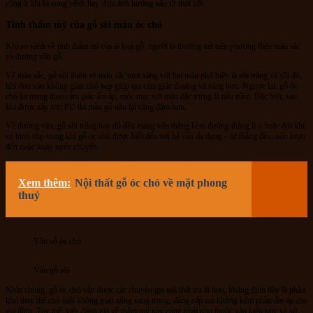
cũng ít khi bị cong vênh hay chịu ảnh hưởng xấu từ thời tiết.
Tính thẩm mỹ
của gỗ sồi màu óc chó
Khi so sánh về tính thẩm mĩ của ai loại gỗ, người ta thường xét trên phương diện màu sắc
và đường vân gỗ.
Về màu sắc, gỗ sồi thiên về màu sắc tươi sáng với hai màu phổ biến là sồi trắng và sồi đỏ,
khi đưa vào không gian nhỏ hẹp giúp tạo cảm giác thoáng và sáng hơn. Ngược lại, gỗ óc
chó lại mang theo cảm giác ấm áp, mộc mạc với màu đặc trưng là nâu trầm. Đặc biệt, sau
khi được sấy sơn PU thì màu gỗ nâu lại càng đậm hơn.
Về đường vân, gỗ sồi trắng hay đỏ đều mang vân thẳng kèm đường thẳng li ti hoặc đôi khi
có hình elip trong khi gỗ óc chó được biết đến với hệ vân đa dạng – từ thẳng đều, uốn lượn
đến cuộc xoáy uyển chuyển.
Xem thêm:
Nội thất gỗ óc chó về mặt phong
thuỷ
Vân sỗ óc chó
Vân gỗ sồi
Nhìn chung, gỗ óc chó vẫn được các chuyên gia nội thất ưu ái hơn, khẳng định đây là phần
khó thay thế cho một không gian sống sang trọng, đẳng cấp mà không kém phần ấm áp cho
gia đình. Tuy thế, việc đánh giá về thẩm mỹ này cũng phải phụ thuộc vào kiến trúc và sở