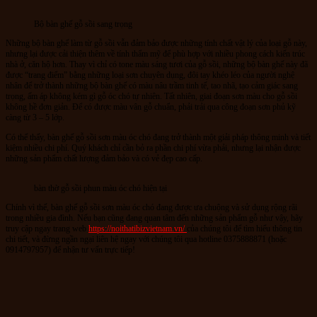
Bộ bàn ghế gỗ sồi sang trọng
Những bộ bàn ghế làm từ gỗ sồi vẫn đảm bảo được những tính chất vật lý của loại gỗ này,
nhưng lại được cải thiện thêm về tính thẩm mỹ để phù hợp với nhiều phong cách kiến trúc
nhà ở, căn hộ hơn. Thay vì chỉ có tone màu sáng tươi của gỗ sồi, những bộ bàn ghế này đã
được “trang điểm” bằng những loại sơn chuyên dụng, đôi tay khéo léo của người nghệ
nhân để trở thành những bộ bàn ghế có màu nâu trầm tinh tế, tao nhã, tạo cảm giác sang
trọng, ấm áp không kém gì gỗ óc chó tự nhiên. Tất nhiên, giai đoạn sơn màu cho gỗ sồi
không hề đơn giản. Để có được màu vân gỗ chuẩn, phải trải qua công đoạn sơn phủ kỹ
càng từ 3 – 5 lớp.
Có thể thấy, bàn ghế gỗ sồi sơn màu óc chó đang trở thành một giải pháp thông minh và tiết
kiệm nhiều chi phí. Quý khách chỉ cần bỏ ra phần chi phí vừa phải, nhưng lại nhận được
những sản phẩm chất lượng đảm bảo và có vẻ đẹp cao cấp.
bàn thờ gỗ sồi phun màu óc chó hiện tại
Chính vì thế, bàn ghế gỗ sồi sơn màu óc chó đang được ưa chuộng và sử dụng rộng rãi
trong nhiều gia đình. Nếu bạn cũng đang quan tâm đến những sản phẩm gỗ như vậy, hãy
truy cập ngay trang web
https://noithatibizvietnam.vn/
của chúng tôi để tìm hiểu thông tin
chi tiết, và đừng ngần ngại liên hệ ngay với chúng tôi qua hotline 0375888871 (hoặc
0914797957‬) để nhận tư vấn trực tiếp!