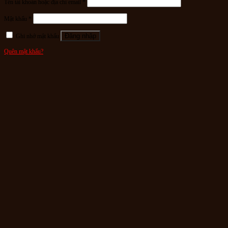
Tên tài khoản hoặc địa chỉ email
*
Mật khẩu
*
Đăng nhập
Ghi nhớ mật khẩu
Quên mật khẩu?