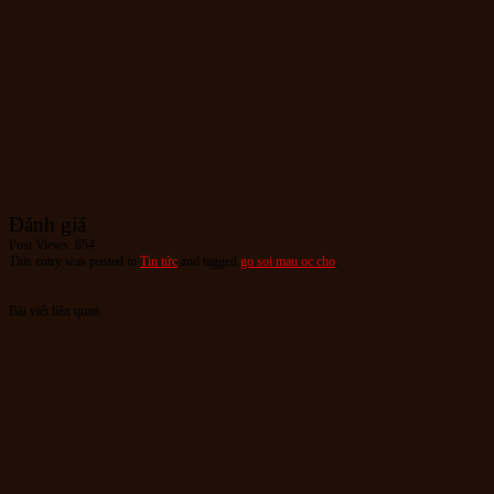
Đánh giá
Post Views:
854
This entry was posted in
Tin tức
and tagged
go soi mau oc cho
.
Bài viết liên quan