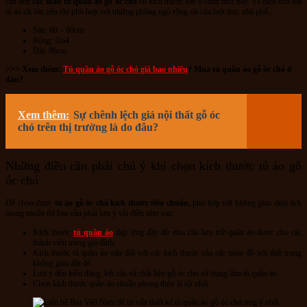
cần đến
các mẫu tủ quần áo gỗ óc chó
có kích thước lớn 6 cánh như này. Vì diện tích đặt
tủ áo rất lớn nên chỉ phù hợp với những phòng ngủ rộng rãi của biệt thự, nhà phố,…
Sâu: 60 – 80cm
Rộng: 2m4
Dài: 96cm.
>>> Xem thêm:
Tủ quần áo gỗ óc chó giá bao nhiêu
? Mua tủ quần áo gỗ óc chó ở
đâu?
Xem thêm:
Sự chênh lệch giá nội thất gỗ óc
chó trên thị trường là do đâu?
Những điều cần phải chú ý khi chọn kích thước tủ áo gỗ
óc chó
Để chọn được
tủ áo gỗ óc chó kích thước tiêu chuẩn
, phù hợp với không gian diện tích
mong muốn thì bạn cần phải lưu ý vài điều như sau:
Kích thước
tủ quần áo
đáp ứng đầy đủ nhu cầu lưu trữ quần áo được cho các
thành viên trong gia đình.
Kích thước tủ quần áo cân đối với các kích thước của các món đồ nội thất trong
không gian đặt để.
Lưu ý đến kiểu dáng, kết cấu và chất liệu gỗ óc chó sử dụng làm tủ quần áo
Chọn kích thước quần áo chuẩn phong thủy là tốt nhất