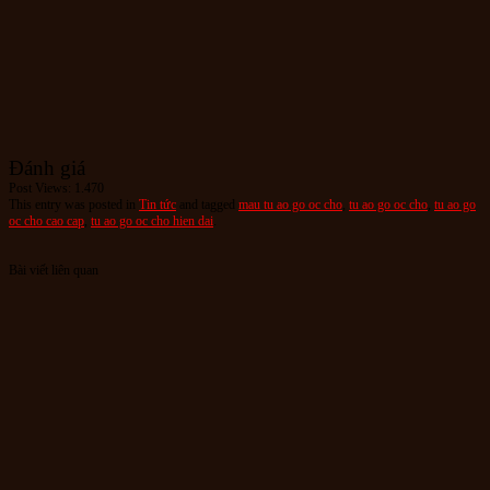
Đánh giá
Post Views:
1.470
This entry was posted in
Tin tức
and tagged
mau tu ao go oc cho
,
tu ao go oc cho
,
tu ao go
oc cho cao cap
,
tu ao go oc cho hien dai
.
Bài viết liên quan