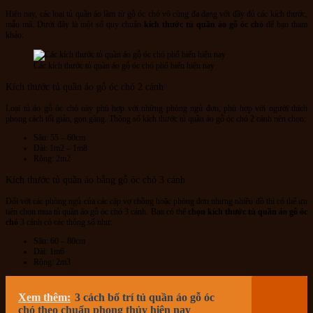
Hiện nay, các loại tủ quần áo làm từ gỗ óc chó vô cùng đa dạng với đầy đủ các kích thước,
mẫu mã. Dưới đây là một số quy chuẩn
kích thước tủ quần áo gỗ óc chó
để bạn tham
khảo:
Các kích thước tủ quần áo gỗ óc chó phổ biến hiện nay
Kích thước tủ quần áo gỗ óc chó 2 cánh
Loại tủ áo gỗ óc chó này phù hợp với những phòng ngủ đơn, phù hợp với người thích
phong cách tối giản, gọn gàng. Thông số kích thước tủ quần áo gỗ óc chó 2 cánh nên chọn:
Sâu: 55 – 60cm
Dài: 1m2 – 1m8
Rộng: 2m2
Kích thước tủ quần áo bằng gỗ óc chó 3 cánh
Đối với các phòng ngủ của các cặp vợ chồng hoặc phòng đơn nhưng nhiều đồ thì có thể ưu
tiên chọn mua tủ quần áo gỗ óc chó 3 cánh. Bạn có thể
chọn kích thước tủ quần áo gỗ óc
chó
3 cánh có các thông số như:
Sâu: 60 – 80cm
Dài: 1m6
Rộng: 2m3
Xem thêm:
3 cách bố trí tủ quần áo gỗ óc
chó theo chuẩn phong thủy hiện nay