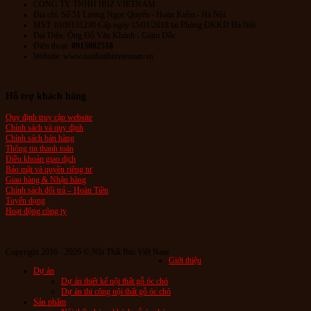
CÔNG TY TNHH IBIZ VIETNAM
Địa chỉ:
Số 51 Lương Ngọc Quyến
- Hoàn Kiếm - Hà Nội
MST: 0108131230 Cấp ngày 15/01/2018 tại Phòng ĐKKD Hà Nội
Đại Diện: Ông Đỗ Văn Khánh - Giám Đốc
Điện thoại:
0915082518
Website: www.noithatibizvietnam.vn
Hỗ trợ khách hàng
Quy định truy cập website
Chính sách và quy định
Chính sách bán hàng
Thông tin thanh toán
Điều khoản giao dịch
Bảo mật và quyền riêng tư
Giao hàng & Nhận hàng
Chính sách đổi trả – Hoàn Tiền
Tuyển dụng
Hoạt động công ty
Copyright 2016 - 2026 © Nội Thất Ibiz Việt Nam
Giới thiệu
Dự án
Dự án thiết kế nội thất gỗ óc chó
Dự án thi công nội thất gỗ óc chó
Sản phẩm