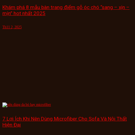
Khám phá 8 mẫu bàn trang điểm gỗ óc chó “sang – xịn –
mịn” hot nhất 2025
Th11 2, 2025
7 Lợi Ích Khi Nên Dùng Microfiber Cho Sofa Và Nội Thất
Hiện Đại