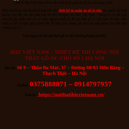
Liên hệ Ibiz Việt Nam để tư vấn thiết kế tủ quần áo gỗ óc chó ưng ý nhất
Nếu bạn đang băn khoăn không biết nên
thiết kế tủ quần áo gỗ óc chó
của mình với kích
thước như thế nào cho phù hợp thì liên hệ ngay với Ibiz Việt Nam. Chúng tôi có đội ngũ
chuyên gia, kiến trúc sư có kinh nghiệm thiết kế đồ nội thất gỗ óc chó hơn 20 năm chắc
chắn sẽ hỗ trợ bạn giải quyết vấn đề hiệu quả, mang tới cho bạn sản phẩm nội thất chất
lượng như ý!
Xem ngay các đồ nội thất gỗ óc chó thượng hạng tại đây!
IBIZ VIỆT NAM – THIẾT KẾ THI CÔNG NỘI
THẤT GỖ ÓC CHÓ SỐ 1 HÀ NỘI
Số 9 – Thôn Ba Mát, 37 – Đường 08/03 Hữu Bằng –
Địa chỉ
:
Thạch Thất – Hà Nội
0375888871 – 0914797957
Hotline
:
https://noithatibizvietnam.vn/
Website
: