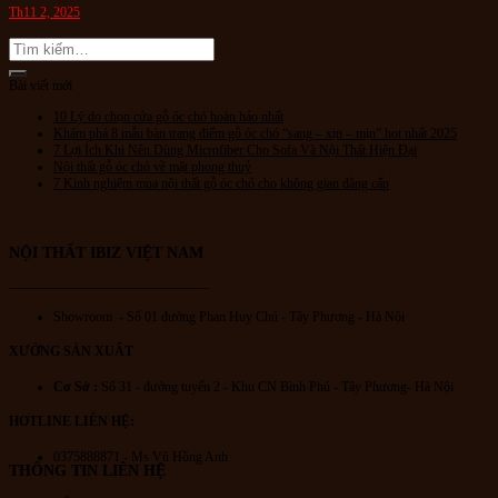
Th11 2, 2025
Bài viết mới
10 Lý do chọn cửa gỗ óc chó hoàn hảo nhất
Khám phá 8 mẫu bàn trang điểm gỗ óc chó “sang – xịn – mịn” hot nhất 2025
7 Lợi Ích Khi Nên Dùng Microfiber Cho Sofa Và Nội Thất Hiện Đại
Nội thất gỗ óc chó về mặt phong thuỷ
7 Kinh nghiệm mua nội thất gỗ óc chó cho không gian đẳng cấp
NỘI THẤT IBIZ VIỆT NAM
———————————————
Showroom - Số 01 đường Phan Huy Chú
- Tây Phương - Hà Nội
XƯỞNG SẢN XUẤT
Cơ Sở :
Số 31 - đường tuyến 2 - Khu CN Bình Phú - Tây Phương- Hà Nội
HOTLINE LIÊN HỆ:
0375888871 - Ms Vũ Hồng Anh
THÔNG TIN LIÊN HỆ