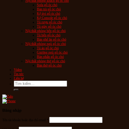
Nội thất phòng khách gỗ óc chó
Sofa gỗ óc chó
Bàn trà gỗ óc chó
Kệ tivi gỗ óc chó
Kệ Console gỗ óc chó
Tủ rượu gỗ óc chó
Tủ giày gỗ óc chó
Nội thất phòng bếp gỗ óc chó
Tủ bếp gỗ óc chó
Bàn ghế ăn gỗ óc chó
Nội thất phòng ngủ gỗ óc chó
Tủ áo gỗ óc chó
Giường ngủ gỗ óc chó
Bàn phấn gỗ óc chó
Nội thất phòng thờ gỗ óc chó
Bàn thờ gỗ óc chó
Video
Tin tức
Liên hệ
Tìm
kiếm:
Đăng nhập
Tên tài khoản hoặc địa chỉ email
*