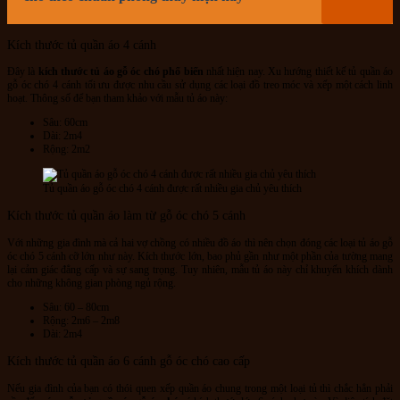
Kích thước tủ quần áo 4 cánh
Đây là
kích thước tủ áo gỗ óc chó phổ biến
nhất hiện nay. Xu hướng thiết kế tủ quần áo
gỗ óc chó 4 cánh tối ưu được nhu cầu sử dụng các loại đồ treo móc và xếp một cách linh
hoạt. Thông số để bạn tham khảo với mẫu tủ áo này:
Sâu: 60cm
Dài: 2m4
Rộng: 2m2
Tủ quần áo gỗ óc chó 4 cánh được rất nhiều gia chủ yêu thích
Kích thước tủ quần áo làm từ gỗ óc chó 5 cánh
Với những gia đình mà cả hai vợ chồng có nhiều đồ áo thì nên chọn đóng các loại tủ áo gỗ
óc chó 5 cánh cỡ lớn như này. Kích thước lớn, bao phủ gần như một phần của tường mang
lại cảm giác đẳng cấp và sự sang trọng. Tuy nhiên, mẫu tủ áo này chỉ khuyến khích dành
cho những không gian phòng ngủ rộng.
Sâu: 60 – 80cm
Rộng: 2m6 – 2m8
Dài: 2m4
Kích thước tủ quần áo 6 cánh gỗ óc chó cao cấp
Nếu gia đình của bạn có thói quen xếp quần áo chung trong một loại tủ thì chắc hẳn phải