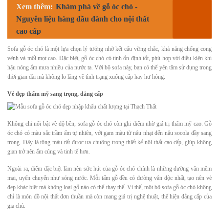
Xem thêm:
Khám phá về gỗ óc chó -
Nguyên liệu hàng đầu dành cho nội thất
cao cấp
Sofa gỗ óc chó là một lựa chọn lý tưởng nhờ kết cấu vững chắc, khả năng chống cong
vênh và mối mọt cao. Đặc biệt, gỗ óc chó có tính ổn định tốt, phù hợp với điều kiện khí
hậu nóng ẩm mưa nhiều của nước ta. Với bộ sofa này, bạn có thể yên tâm sử dụng trong
thời gian dài mà không lo lắng về tình trạng xuống cấp hay hư hỏng.
Vẻ đẹp thẩm mỹ sang trọng, đẳng cấp
Không chỉ nổi bật về độ bền, sofa gỗ óc chó còn ghi điểm nhờ giá trị thẩm mỹ cao. Gỗ
óc chó có màu sắc trầm ấm tự nhiên, với gam màu từ nâu nhạt đến nâu socola đầy sang
trọng. Đây là tông màu rất được ưa chuộng trong thiết kế nội thất cao cấp, giúp không
gian trở nên ấm cúng và tinh tế hơn.
Ngoài ra, điểm đặc biệt làm nên sức hút của gỗ óc chó chính là những đường vân mềm
mại, uyển chuyển như sóng nước. Mỗi tấm gỗ đều có đường vân độc nhất, tạo nên vẻ
đẹp khác biệt mà không loại gỗ nào có thể thay thế. Vì thế, một bộ sofa gỗ óc chó không
chỉ là món đồ nội thất đơn thuần mà còn mang giá trị nghệ thuật, thể hiện đẳng cấp của
gia chủ.