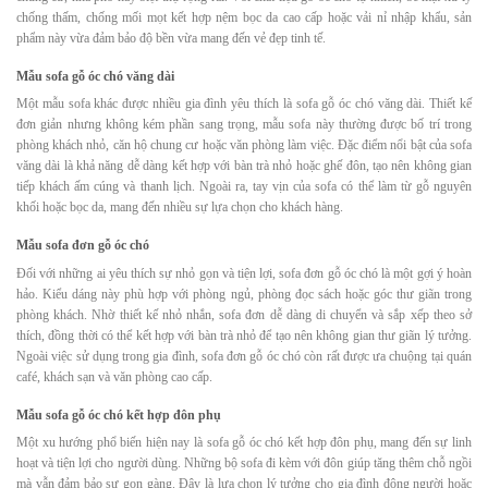
chống thấm, chống mối mọt kết hợp nệm bọc da cao cấp hoặc vải nỉ nhập khẩu, sản
phẩm này vừa đảm bảo độ bền vừa mang đến vẻ đẹp tinh tế.
Mẫu sofa gỗ óc chó văng dài
Một mẫu sofa khác được nhiều gia đình yêu thích là sofa gỗ óc chó văng dài. Thiết kế
đơn giản nhưng không kém phần sang trọng, mẫu sofa này thường được bố trí trong
phòng khách nhỏ, căn hộ chung cư hoặc văn phòng làm việc. Đặc điểm nổi bật của sofa
văng dài là khả năng dễ dàng kết hợp với bàn trà nhỏ hoặc ghế đôn, tạo nên không gian
tiếp khách ấm cúng và thanh lịch. Ngoài ra, tay vịn của sofa có thể làm từ gỗ nguyên
khối hoặc bọc da, mang đến nhiều sự lựa chọn cho khách hàng.
Mẫu sofa đơn gỗ óc chó
Đối với những ai yêu thích sự nhỏ gọn và tiện lợi, sofa đơn gỗ óc chó là một gợi ý hoàn
hảo. Kiểu dáng này phù hợp với phòng ngủ, phòng đọc sách hoặc góc thư giãn trong
phòng khách. Nhờ thiết kế nhỏ nhắn, sofa đơn dễ dàng di chuyển và sắp xếp theo sở
thích, đồng thời có thể kết hợp với bàn trà nhỏ để tạo nên không gian thư giãn lý tưởng.
Ngoài việc sử dụng trong gia đình, sofa đơn gỗ óc chó còn rất được ưa chuộng tại quán
café, khách sạn và văn phòng cao cấp.
Mẫu sofa gỗ óc chó kết hợp đôn phụ
Một xu hướng phổ biến hiện nay là sofa gỗ óc chó kết hợp đôn phụ, mang đến sự linh
hoạt và tiện lợi cho người dùng. Những bộ sofa đi kèm với đôn giúp tăng thêm chỗ ngồi
mà vẫn đảm bảo sự gọn gàng. Đây là lựa chọn lý tưởng cho gia đình đông người hoặc