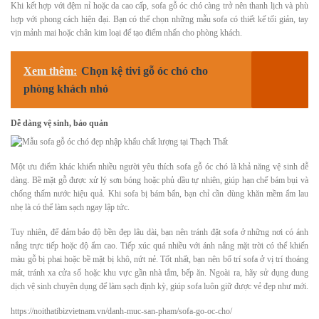
Khi kết hợp với đệm nỉ hoặc da cao cấp, sofa gỗ óc chó càng trở nên thanh lịch và phù
hợp với phong cách hiện đại. Bạn có thể chọn những mẫu sofa có thiết kế tối giản, tay
vịn mảnh mai hoặc chân kim loại để tạo điểm nhấn cho phòng khách.
Xem thêm:
Chọn kệ tivi gỗ óc chó cho
phòng khách nhỏ
Dễ dàng vệ sinh, bảo quản
Một ưu điểm khác khiến nhiều người yêu thích sofa gỗ óc chó là khả năng vệ sinh dễ
dàng. Bề mặt gỗ được xử lý sơn bóng hoặc phủ dầu tự nhiên, giúp hạn chế bám bụi và
chống thấm nước hiệu quả. Khi sofa bị bám bẩn, bạn chỉ cần dùng khăn mềm ẩm lau
nhẹ là có thể làm sạch ngay lập tức.
Tuy nhiên, để đảm bảo độ bền đẹp lâu dài, bạn nên tránh đặt sofa ở những nơi có ánh
nắng trực tiếp hoặc độ ẩm cao. Tiếp xúc quá nhiều với ánh nắng mặt trời có thể khiến
màu gỗ bị phai hoặc bề mặt bị khô, nứt nẻ. Tốt nhất, bạn nên bố trí sofa ở vị trí thoáng
mát, tránh xa cửa sổ hoặc khu vực gần nhà tắm, bếp ăn. Ngoài ra, hãy sử dụng dung
dịch vệ sinh chuyên dụng để làm sạch định kỳ, giúp sofa luôn giữ được vẻ đẹp như mới.
https://noithatibizvietnam.vn/danh-muc-san-pham/sofa-go-oc-cho/