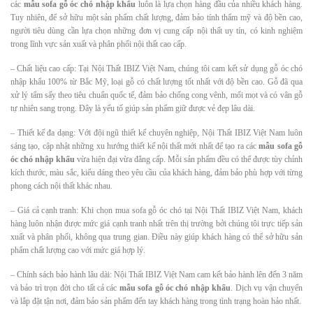
các
mẫu sofa gỗ óc chó nhập khẩu
luôn là lựa chọn hàng đầu của nhiều khách hàng.
Tuy nhiên, để sở hữu một sản phẩm chất lượng, đảm bảo tính thẩm mỹ và độ bền cao,
người tiêu dùng cần lựa chọn những đơn vị cung cấp nội thất uy tín, có kinh nghiệm
trong lĩnh vực sản xuất và phân phối nội thất cao cấp.
– Chất liệu cao cấp: Tại Nội Thất IBIZ Việt Nam, chúng tôi cam kết sử dụng gỗ óc chó
nhập khẩu 100% từ Bắc Mỹ, loại gỗ có chất lượng tốt nhất với độ bền cao. Gỗ đã qua
xử lý tẩm sấy theo tiêu chuẩn quốc tế, đảm bảo chống cong vênh, mối mọt và có vân gỗ
tự nhiên sang trọng. Đây là yếu tố giúp sản phẩm giữ được vẻ đẹp lâu dài.
– Thiết kế đa dạng: Với đội ngũ thiết kế chuyên nghiệp, Nội Thất IBIZ Việt Nam luôn
sáng tạo, cập nhật những xu hướng thiết kế nội thất mới nhất để tạo ra các
mẫu sofa gỗ
óc chó nhập khẩu
vừa hiện đại vừa đẳng cấp. Mỗi sản phẩm đều có thể được tùy chỉnh
kích thước, màu sắc, kiểu dáng theo yêu cầu của khách hàng, đảm bảo phù hợp với từng
phong cách nội thất khác nhau.
– Giá cả cạnh tranh: Khi chọn mua sofa gỗ óc chó tại Nội Thất IBIZ Việt Nam, khách
hàng luôn nhận được mức giá cạnh tranh nhất trên thị trường bởi chúng tôi trực tiếp sản
xuất và phân phối, không qua trung gian. Điều này giúp khách hàng có thể sở hữu sản
phẩm chất lượng cao với mức giá hợp lý.
– Chính sách bảo hành lâu dài: Nội Thất IBIZ Việt Nam cam kết bảo hành lên đến 3 năm
và bảo trì trọn đời cho tất cả các
mẫu sofa gỗ óc chó nhập khẩu
. Dịch vụ vận chuyển
và lắp đặt tận nơi, đảm bảo sản phẩm đến tay khách hàng trong tình trạng hoàn hảo nhất.