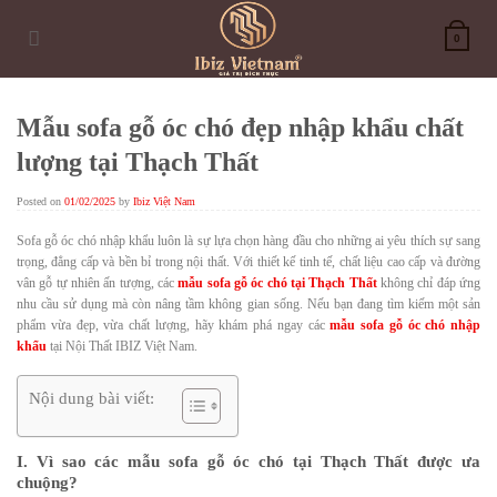
Skip
to
0
content
Mẫu sofa gỗ óc chó đẹp nhập khẩu chất
lượng tại Thạch Thất
Posted on
01/02/2025
by
Ibiz Việt Nam
Sofa gỗ óc chó nhập khẩu luôn là sự lựa chọn hàng đầu cho những ai yêu thích sự sang
trọng, đẳng cấp và bền bỉ trong nội thất. Với thiết kế tinh tế, chất liệu cao cấp và đường
vân gỗ tự nhiên ấn tượng, các
mẫu sofa gỗ óc chó tại Thạch Thất
không chỉ đáp ứng
nhu cầu sử dụng mà còn nâng tầm không gian sống. Nếu bạn đang tìm kiếm một sản
phẩm vừa đẹp, vừa chất lượng, hãy khám phá ngay các
mẫu sofa gỗ óc chó nhập
khẩu
tại Nội Thất IBIZ Việt Nam.
Nội dung bài viết:
I. Vì sao các mẫu sofa gỗ óc chó tại Thạch Thất được ưa
chuộng?