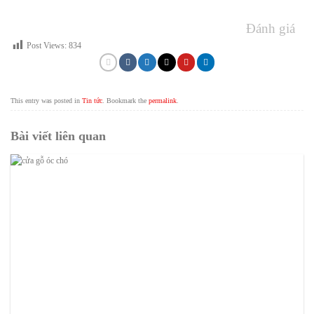
Đánh giá
Post Views:
834
This entry was posted in
Tin tức
. Bookmark the
permalink
.
Bài viết liên quan