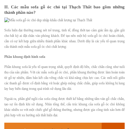
II. Các mẫu sofa gỗ óc chó tại Thạch Thất bao gồm những
thành phần nào?
Sofa hiện đại thường mang nét trẻ trung, tinh tế, đồng thời tạo cảm giác ấm áp, gần gũi
cho bất kỳ ai đặt chân vào phòng khách. Để tạo nên một bộ sofa gỗ óc chó hoàn chỉnh,
cần có sự kết hợp giữa nhiều thành phần khác nhau. Dưới đây là các yếu tố quan trọng
cấu thành một mẫu sofa gỗ óc chó chất lượng:
Phần khung định hình sofa
Phần khung sofa là yếu tố quan trọng nhất, quyết định độ bền, chắc chắn cũng như tuổi
thọ của sản phẩm. Với các mẫu sofa gỗ óc chó, phần khung thường được làm hoàn toàn
từ gỗ tự nhiên, đảm bảo kết cấu vững chắc và khả năng chịu lực cao. Các mối nối giữa
các thanh gỗ được cố định bằng vít hoặc ghép mộng chắc chắn, giúp sofa không bị lung
lay hay biến dạng trong quá trình sử dụng lâu dài.
Ngoài ra, phần ghế ngồi của sofa cũng được thiết kế bằng những tấm ván gỗ chắc chắn,
tạo sự ổn định khi sử dụng. Nhìn tổng thể, cấu trúc khung của sofa gỗ óc chó không
khác nhiều so với một chiếc ghế gỗ thông thường, nhưng được gia công tinh xảo hơn để
phù hợp với xu hướng nội thất hiện đại.