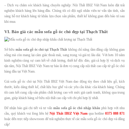
– Dịch vụ chăm sóc khách hàng chuyên nghiệp: Nội Thất IBIZ Việt Nam luôn đặt trải
nghiệm khách hàng lên hàng đầu. Chúng tôi có đội ngũ nhân viên tư vấn tận tình, sẵn
sàng hỗ trợ khách hàng từ khâu lựa chọn sản phẩm, thiết kế không gian đến bảo trì sau
khi mua.
VI. Báo giá các mẫu sofa gỗ óc chó đẹp tại Thạch Thất
Sở hữu
mẫu sofa gỗ óc chó tại Thạch Thất
không chỉ nâng tầm đẳng cấp không gian
sống mà còn mang lại cảm giác thoải mái, sang trọng và giá trị lâu dài. Với hơn 10 năm
kinh nghiệm cùng sự cam kết về chất lượng, thiết kế độc đáo, giá cả hợp lý và dịch vụ
tận tâm, Nội Thất IBIZ Việt Nam tự hào là đơn vị cung cấp nội thất cao cấp từ gỗ óc chó
hàng đầu tại Việt Nam.
Giá sofa gỗ óc chó tại Nội Thất IBIZ Việt Nam dao động tùy theo chất liệu gỗ, kích
thước, kiểu dáng thiết kế, chất liệu bọc ghế và các yêu cầu khác của khách hàng. Chúng
tôi cam kết cung cấp sản phẩm chất lượng cao với mức giá cạnh tranh, không qua trung
gian, giúp khách hàng sở hữu nội thất cao cấp với chi phí hợp lý nhất.
Để nhận báo giá chi tiết và tư vấn
mẫu sofa gỗ óc chó nhập khẩu
phù hợp với nhu
cầu, quý khách vui lòng liên hệ
Nội Thất IBIZ Việt Nam
qua hotline
0375 888 871
hoặc đến trực tiếp showroom để trải nghiệm thực tế các mẫu sofa gỗ óc chó đẹp và đẳng
cấp!