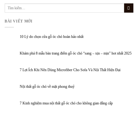
BÀI VIẾT MỚI
10 Lý do chọn cửa gỗ óc chó hoàn hảo nhất
Khám phá 8 mẫu bàn trang điểm gỗ óc chó “sang – xịn – mịn” hot nhất 2025
7 Lợi Ích Khi Nên Dùng Microfiber Cho Sofa Và Nội Thất Hiện Đại
Nội thất gỗ óc chó về mặt phong thuỷ
7 Kinh nghiệm mua nội thất gỗ óc chó cho không gian đẳng cấp