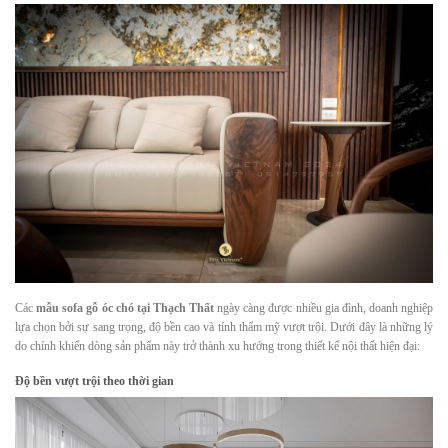
Các
mẫu sofa gỗ óc chó tại Thạch Thất
ngày càng được nhiều gia đình, doanh nghiệp
lựa chọn bởi sự sang trọng, độ bền cao và tính thẩm mỹ vượt trội. Dưới đây là những lý
do chính khiến dòng sản phẩm này trở thành xu hướng trong thiết kế nội thất hiện đại:
Độ bền vượt trội theo thời gian