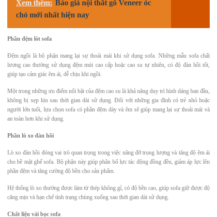
Xem thêm:
Báo giá nội thất gỗ Veneer óc
chó mới nhất hiện nay
Phần đệm lót sofa
Đệm ngồi là bộ phận mang lại sự thoải mái khi sử dụng sofa. Những mẫu sofa chất
lượng cao thường sử dụng đệm mút cao cấp hoặc cao su tự nhiên, có độ đàn hồi tốt,
giúp tạo cảm giác êm ái, dễ chịu khi ngồi.
Một trong những ưu điểm nổi bật của đệm cao su là khả năng duy trì hình dáng ban đầu,
không bị xẹp lún sau thời gian dài sử dụng. Đối với những gia đình có trẻ nhỏ hoặc
người lớn tuổi, lựa chọn sofa có phần đệm dày và êm sẽ giúp mang lại sự thoải mái và
an toàn hơn khi sử dụng.
Phần lò xo đàn hồi
Lò xo đàn hồi đóng vai trò quan trọng trong việc nâng đỡ trọng lượng và tăng độ êm ái
cho bề mặt ghế sofa. Bộ phận này giúp phân bổ lực tác động đồng đều, giảm áp lực lên
phần đệm và tăng cường độ bền cho sản phẩm.
Hệ thống lò xo thường được làm từ thép không gỉ, có độ bền cao, giúp sofa giữ được độ
căng mịn và hạn chế tình trạng chùng xuống sau thời gian dài sử dụng.
Chất liệu vải bọc sofa