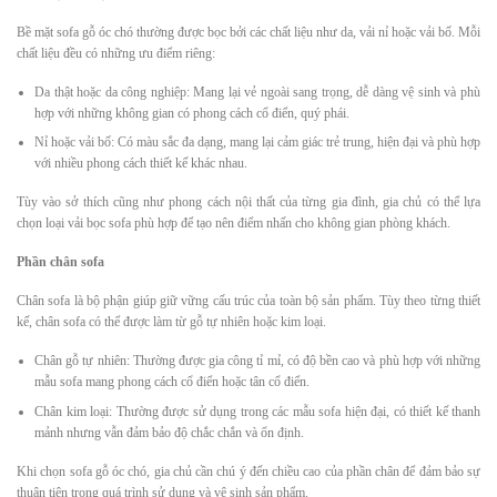
Bề mặt sofa gỗ óc chó thường được bọc bởi các chất liệu như da, vải nỉ hoặc vải bố. Mỗi
chất liệu đều có những ưu điểm riêng:
Da thật hoặc da công nghiệp: Mang lại vẻ ngoài sang trọng, dễ dàng vệ sinh và phù
hợp với những không gian có phong cách cổ điển, quý phái.
Nỉ hoặc vải bố: Có màu sắc đa dạng, mang lại cảm giác trẻ trung, hiện đại và phù hợp
với nhiều phong cách thiết kế khác nhau.
Tùy vào sở thích cũng như phong cách nội thất của từng gia đình, gia chủ có thể lựa
chọn loại vải bọc sofa phù hợp để tạo nên điểm nhấn cho không gian phòng khách.
Phần chân sofa
Chân sofa là bộ phận giúp giữ vững cấu trúc của toàn bộ sản phẩm. Tùy theo từng thiết
kế, chân sofa có thể được làm từ gỗ tự nhiên hoặc kim loại.
Chân gỗ tự nhiên: Thường được gia công tỉ mỉ, có độ bền cao và phù hợp với những
mẫu sofa mang phong cách cổ điển hoặc tân cổ điển.
Chân kim loại: Thường được sử dụng trong các mẫu sofa hiện đại, có thiết kế thanh
mảnh nhưng vẫn đảm bảo độ chắc chắn và ổn định.
Khi chọn sofa gỗ óc chó, gia chủ cần chú ý đến chiều cao của phần chân để đảm bảo sự
thuận tiện trong quá trình sử dụng và vệ sinh sản phẩm.