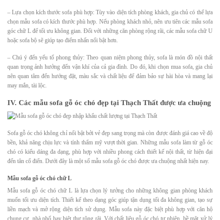
– Lựa chọn kích thước sofa phù hợp: Tùy vào diện tích phòng khách, gia chủ có thể lựa
chọn mẫu sofa có kích thước phù hợp. Nếu phòng khách nhỏ, nên ưu tiên các mẫu sofa
góc chữ L để tối ưu không gian. Đối với những căn phòng rộng rãi, các mẫu sofa chữ U
hoặc sofa bộ sẽ giúp tạo điểm nhấn nổi bật hơn.
– Chú ý đến yếu tố phong thủy: Theo quan niệm phong thủy, sofa là món đồ nội thất
quan trọng ảnh hưởng đến vận khí của cả gia đình. Do đó, khi chọn mua sofa, gia chủ
nên quan tâm đến hướng đặt, màu sắc và chất liệu để đảm bảo sự hài hòa và mang lại
may mắn, tài lộc.
IV. Các mẫu sofa gỗ óc chó đẹp tại Thạch Thất được ưa chuộng
Sofa gỗ óc chó không chỉ nổi bật bởi vẻ đẹp sang trọng mà còn được đánh giá cao về độ
bền, khả năng chịu lực và tính thẩm mỹ vượt thời gian. Những mẫu sofa làm từ gỗ óc
chó có kiểu dáng đa dạng, phù hợp với nhiều phong cách thiết kế nội thất, từ hiện đại
đến tân cổ điển. Dưới đây là một số mẫu sofa gỗ óc chó được ưa chuộng nhất hiện nay.
Mẫu sofa gỗ óc chó chữ L
Mẫu sofa gỗ óc chó chữ L là lựa chọn lý tưởng cho những không gian phòng khách
muốn tối ưu diện tích. Thiết kế theo dạng góc giúp tận dụng tối đa không gian, tạo sự
liền mạch và mở rộng diện tích sử dụng. Mẫu sofa này đặc biệt phù hợp với căn hộ
chung cư, nhà phố hay biệt thự rộng rãi. Với chất liệu gỗ óc chó tự nhiên, bề mặt xử lý