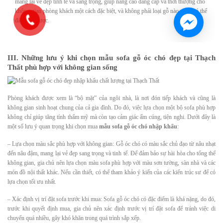
III. Những lưu ý khi chọn mẫu sofa gỗ óc chó đẹp tại Thạch
Thất phù hợp với không gian sống
Phòng khách được xem là “bộ mặt” của ngôi nhà, là nơi đón tiếp khách và cũng là
không gian sinh hoạt chung của cả gia đình. Do đó, việc lựa chọn một bộ sofa phù hợp
không chỉ giúp tăng tính thẩm mỹ mà còn tạo cảm giác ấm cúng, tiện nghi. Dưới đây là
một số lưu ý quan trọng khi chọn mua
mẫu sofa gỗ óc chó nhập khẩu
:
– Lựa chọn màu sắc phù hợp với không gian: Gỗ óc chó có màu sắc chủ đạo từ nâu nhạt
đến nâu đậm, mang lại vẻ đẹp sang trọng và tinh tế. Để đảm bảo sự hài hòa cho tổng thể
không gian, gia chủ nên lựa chọn màu sofa phù hợp với màu sơn tường, sàn nhà và các
món đồ nội thất khác. Nếu cần thiết, có thể tham khảo ý kiến của các kiến trúc sư để có
lựa chọn tối ưu nhất.
– Xác định vị trí đặt sofa trước khi mua: Sofa gỗ óc chó có đặc điểm là khá nặng, do đó,
trước khi quyết định mua, gia chủ nên xác định trước vị trí đặt sofa để tránh việc di
chuyển quá nhiều, gây khó khăn trong quá trình sắp xếp.