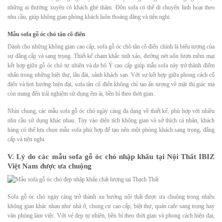
những ai thường xuyên có khách ghé thăm. Đôn sofa có thể di chuyển linh hoạt theo
nhu cầu, giúp không gian phòng khách luôn thoáng đãng và tiện nghi.
Mẫu sofa gỗ óc chó tân cổ điển
Dành cho những không gian cao cấp, sofa gỗ óc chó tân cổ điển chính là biểu tượng của
sự đẳng cấp và sang trọng. Thiết kế chạm khắc tinh xảo, đường nét uốn lượn mềm mại
kết hợp giữa gỗ óc chó tự nhiên và da bò Ý cao cấp giúp mẫu sofa này trở thành điểm
nhấn trong những biệt thự, lâu đài, sảnh khách sạn. Với sự kết hợp giữa phong cách cổ
điển và hơi hướng hiện đại, sofa tân cổ điển không chỉ tạo ấn tượng về mặt thị giác mà
còn mang đến trải nghiệm sử dụng êm ái, bền bỉ theo thời gian.
Nhìn chung, các mẫu sofa gỗ óc chó ngày càng đa dạng về thiết kế, phù hợp với nhiều
nhu cầu sử dụng khác nhau. Tùy vào diện tích không gian và sở thích cá nhân, khách
hàng có thể lựa chọn mẫu sofa phù hợp để tạo nên một phòng khách sang trọng, đẳng
cấp và tiện nghi.
V. Lý do các mẫu sofa gỗ óc chó nhập khẩu tại Nội Thất IBIZ
Việt Nam được ưa chuộng
Sofa gỗ óc chó ngày càng trở thành xu hướng nội thất được ưa chuộng trong nhiều
không gian khác nhau như nhà ở, chung cư cao cấp, biệt thự, quán cafe sang trọng hay
văn phòng làm việc. Với vẻ đẹp tự nhiên, bền bỉ theo thời gian và phong cách hiện đại,