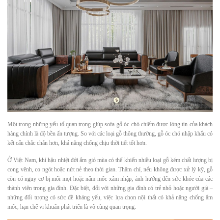
Một trong những yếu tố quan trọng giúp sofa gỗ óc chó chiếm được lòng tin của khách
hàng chính là độ bền ấn tượng. So với các loại gỗ thông thường, gỗ óc chó nhập khẩu có
kết cấu chắc chắn hơn, khả năng chống chịu thời tiết tốt hơn.
Ở Việt Nam, khí hậu nhiệt đới ẩm gió mùa có thể khiến nhiều loại gỗ kém chất lượng bị
cong vênh, co ngót hoặc nứt nẻ theo thời gian. Thậm chí, nếu không được xử lý kỹ, gỗ
còn có nguy cơ bị mối mọt hoặc nấm mốc xâm nhập, ảnh hưởng đến sức khỏe của các
thành viên trong gia đình. Đặc biệt, đối với những gia đình có trẻ nhỏ hoặc người già –
những đối tượng có sức đề kháng yếu, việc lựa chọn nội thất có khả năng chống ẩm
mốc, hạn chế vi khuẩn phát triển là vô cùng quan trọng.