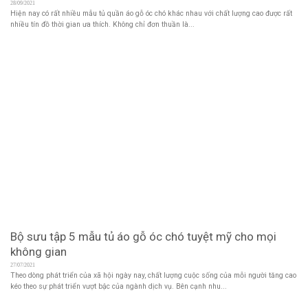
28/09/2021
Hiện nay có rất nhiều mẫu tủ quần áo gỗ óc chó khác nhau với chất lượng cao được rất
nhiều tín đồ thời gian ưa thích. Không chỉ đơn thuần là...
Bộ sưu tập 5 mẫu tủ áo gỗ óc chó tuyệt mỹ cho mọi
không gian
27/07/2021
Theo dòng phát triển của xã hội ngày nay, chất lượng cuộc sống của mỗi người tăng cao
kéo theo sự phát triển vượt bậc của ngành dịch vụ. Bên cạnh nhu...