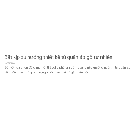
Bắt kịp xu hướng thiết kế tủ quần áo gỗ tự nhiên
16/02/2022
Đối với lựa chọn đồ dùng nội thất cho phòng ngủ, ngoài chiếc giường ngủ thì tủ quần áo
cũng đóng vai trò quan trọng không kém vì nó gắn liền với...