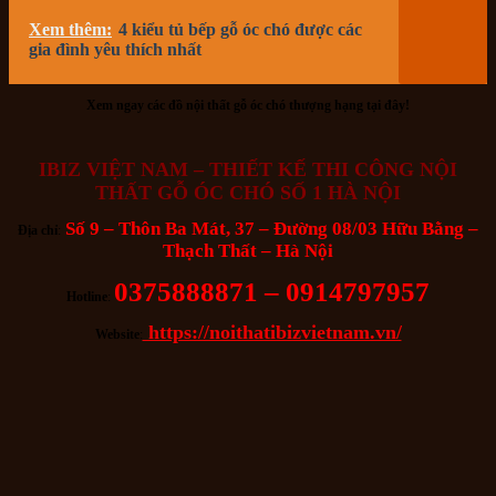
Xem thêm:
4 kiểu tủ bếp gỗ óc chó được các
gia đình yêu thích nhất
Xem ngay các đồ nội thất gỗ óc chó thượng hạng tại đây!
IBIZ VIỆT NAM – THIẾT KẾ THI CÔNG NỘI
THẤT GỖ ÓC CHÓ SỐ 1 HÀ NỘI
Số 9 – Thôn Ba Mát, 37 – Đường 08/03 Hữu Bằng –
Địa chỉ
:
Thạch Thất – Hà Nội
0375888871 – 0914797957
Hotline
:
https://noithatibizvietnam.vn/
Website
: