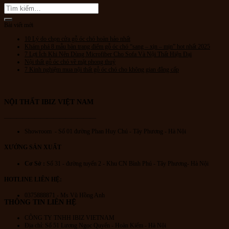
Bài viết mới
10 Lý do chọn cửa gỗ óc chó hoàn hảo nhất
Khám phá 8 mẫu bàn trang điểm gỗ óc chó “sang – xịn – mịn” hot nhất 2025
7 Lợi Ích Khi Nên Dùng Microfiber Cho Sofa Và Nội Thất Hiện Đại
Nội thất gỗ óc chó về mặt phong thuỷ
7 Kinh nghiệm mua nội thất gỗ óc chó cho không gian đẳng cấp
NỘI THẤT IBIZ VIỆT NAM
———————————————
Showroom - Số 01 đường Phan Huy Chú
- Tây Phương - Hà Nội
XƯỞNG SẢN XUẤT
Cơ Sở :
Số 31 - đường tuyến 2 - Khu CN Bình Phú - Tây Phương- Hà Nội
HOTLINE LIÊN HỆ:
0375888871 - Ms Vũ Hồng Anh
THÔNG TIN LIÊN HỆ
CÔNG TY TNHH IBIZ VIETNAM
Địa chỉ:
Số 51 Lương Ngọc Quyến
- Hoàn Kiếm - Hà Nội