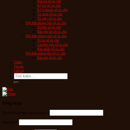
Bàn trà gỗ óc chó
Kệ tivi gỗ óc chó
Kệ Console gỗ óc chó
Tủ rượu gỗ óc chó
Tủ giày gỗ óc chó
Nội thất phòng bếp gỗ óc chó
Tủ bếp gỗ óc chó
Bàn ghế ăn gỗ óc chó
Nội thất phòng ngủ gỗ óc chó
Tủ áo gỗ óc chó
Giường ngủ gỗ óc chó
Bàn phấn gỗ óc chó
Nội thất phòng thờ gỗ óc chó
Bàn thờ gỗ óc chó
Video
Tin tức
Liên hệ
Tìm
kiếm:
Đăng nhập
Tên tài khoản hoặc địa chỉ email
*
Mật khẩu
*