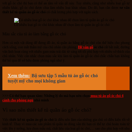
với gỗ óc chó thì bạn có thể an tâm về vấn đề này. Tuy nhiên, cũng như nhiều loại gỗ tự
nhiên khác, gỗ óc chó được chia làm nhiều loại khác nhau. Do đó, bạn cần được
tư vấn
thiết kế tủ quần áo gỗ óc chó
có chất lượng phù hợp với ngân sách.
Có nhiều loại gỗ óc chó khác nhau để chọn làm tủ quần áo gỗ óc chó
Màu sắc của tủ áo làm bằng gỗ óc chó
Hơn cả một vật dùng để đựng đồ áo, tủ quần áo bằng gỗ óc chó còn thể hiện cho phong
cách sống, con mắt thẩm mỹ của chủ nhân căn phòng.
Hệ vân gỗ
óc chó
rất bắt mắt, đường
vân linh hoạt cùng với nhiều gam màu trải dài từ sáng tới tối phù hợp với nhiều sở thích của
chủ nhân. Việc cân nhắc chọn màu sắc khi làm tủ quần áo gỗ óc chó chắc chắn bạn không
thể bỏ qua để sở hữu được phòng ngủ như ý.
Xem thêm:
Bộ sưu tập 5 mẫu tủ áo gỗ óc chó
tuyệt mỹ cho mọi không gian
>>> Có thể bạn quan tâm: Những lý do mà bạn nên chọn
mua tủ áo gỗ óc chó 4
cánh cho phòng ngủ
nhà mình
Vì sao nên thiết kế tủ quần áo gỗ óc chó?
Việc
thiết kế tủ quần áo gỗ óc chó
là điều nên làm của những gia chủ có điều kiện tốt về
kinh tế. Thay vì mua các sản phẩm tủ quần áo đóng sẵn thì bạn có thể tự chủ hoàn toàn từ
việc lên ý tưởng, lựa chọn mẫu mã, chất liệu của loại gỗ óc chó,… sao cho phù hợp với nhu