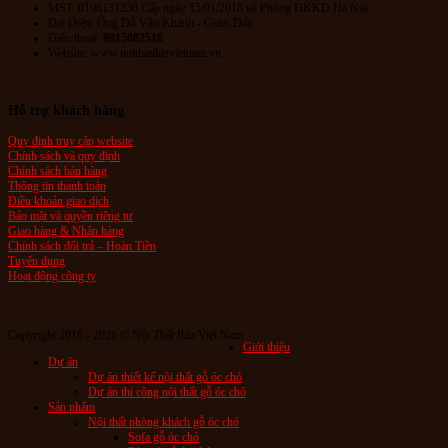
MST: 0108131230 Cấp ngày 15/01/2018 tại Phòng ĐKKD Hà Nội
Đại Diện: Ông Đỗ Văn Khánh - Giám Đốc
Điện thoại:
0915082518
Website: www.noithatibizvietnam.vn
Hỗ trợ khách hàng
Quy định truy cập website
Chính sách và quy định
Chính sách bán hàng
Thông tin thanh toán
Điều khoản giao dịch
Bảo mật và quyền riêng tư
Giao hàng & Nhận hàng
Chính sách đổi trả – Hoàn Tiền
Tuyển dụng
Hoạt động công ty
Copyright 2016 - 2026 © Nội Thất Ibiz Việt Nam
Giới thiệu
Dự án
Dự án thiết kế nội thất gỗ óc chó
Dự án thi công nội thất gỗ óc chó
Sản phẩm
Nội thất phòng khách gỗ óc chó
Sofa gỗ óc chó