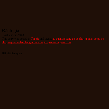
Đánh giá
Post Views:
2.043
This entry was posted in
Tin tức
and tagged
tu quan ao bang go oc cho
,
tu quan ao go oc
cho
,
tu quan ao lam bang go oc cho
,
tu quan ao tu go oc cho
.
Bài viết liên quan