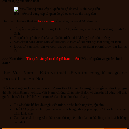
cầu sử dụng của mình nhất.
Ibiz – Đơn vị cung cấp tủ quần áo gỗ óc chó uy tín hàng đầu
Đặc biệt, khi thuê thiết kế
tủ quần áo
gỗ óc chó, bạn sẽ được đảm bảo:
Tủ quần áo gỗ óc chó đúng kích thước, mẫu mã, chất liệu, kiểu dáng,… như ý
định.
Tủ quần áo gỗ óc chó của bạn là độc nhất, có 1 không 2 trên thị trường.
Vấn đề thi công được cam kết bởi đơn vị thiết kế, sở hữu nội thất đúng dự kiến.
Được tư vấn miễn phí về cách đặt để nội thất tủ áo đúng phong thủy, thu hút tài
lộc.
>>> Xem thêm:
Tủ quần áo gỗ óc chó giá bao nhiêu
? Mua tủ quần áo gỗ óc chó ở
đâu?
Ibiz Việt Nam – Đơn vị thiết kế và thi công tủ áo gỗ óc
chó số 1 tại Hà Nội
Nếu bạn đang tìm kiếm một đơn vị
tư vấn thiết kế và thi công tủ áo gỗ óc chó trọn gói
thì hãy liên hệ ngay với Ibiz Việt Nam. Chúng tôi tự hào là đơn vị chuyên thi công nội thất
gỗ óc chó số 1 tại Hà Nội với cam kết đảm bảo cho khách hàng:
Tư vấn thiết kế bởi đội ngũ kiến trúc sư giàu kinh nghiệm, tận tâm.
Chất lượng gỗ óc chó ngoại nhập chính hãng, không pha tạp, được xử lý theo quy
trình khắt khe.
Cam kết chất lượng sản phẩm sau khi nghiệm thu đạt sự hài lòng của khách hàng
cao nhất.