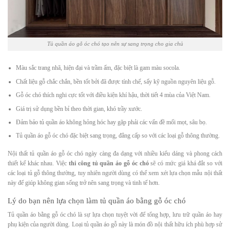
Tủ quần áo gỗ óc chó tạo nên sự sang trọng cho gia chủ
Màu sắc trang nhã, hiện đại và trầm ấm, đặc biệt là gam màu socola.
Chất liệu gỗ chắc chắn, bền tốt bởi đã được tính chế, sấy kỹ nguồn nguyên liệu gỗ.
Gỗ óc chó thích nghi cực tốt với điều kiện khí hậu, thời tiết 4 mùa của Việt Nam.
Giá trị sử dụng bền bỉ theo thời gian, khó trầy xước.
Đảm bảo tủ quần áo không hỏng hóc hay gặp phải các vấn đề mối mọt, sâu bọ.
Tủ quần áo gỗ óc chó đặc biệt sang trọng, đẳng cấp so với các loại gỗ thông thường.
Nội thất tủ quần áo gỗ óc chó ngày càng đa dạng với nhiều kiểu dáng và phong cách
thiết kế khác nhau. Việc
thi công tủ quần áo gỗ óc chó
sẽ có mức giá khá đắt so với
các loại tủ gỗ thông thường, tuy nhiên người dùng có thể xem xét lựa chọn mẫu nội thất
này để giúp không gian sống trở nên sang trọng và tinh tế hơn.
Lý do bạn nên lựa chọn làm tủ quần áo bằng gỗ óc chó
Tủ quần áo bằng gỗ óc chó là sự lựa chọn tuyệt vời để tổng hợp, lưu trữ quần áo hay
phụ kiện của người dùng. Loại tủ quần áo gỗ này là món đồ nội thất hữu ích phù hợp sử