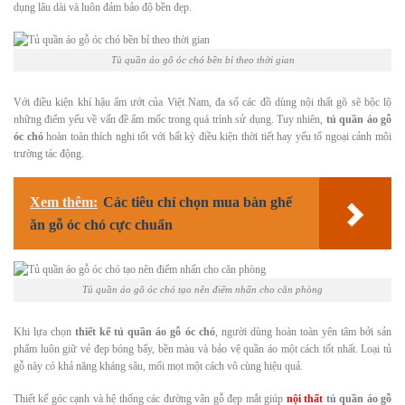
dụng lâu dài và luôn đảm bảo độ bền đẹp.
Tủ quần áo gỗ óc chó bền bỉ theo thời gian
Với điều kiện khí hậu ẩm ướt của Việt Nam, đa số các đồ dùng nội thất gõ sẽ bộc lộ
những điểm yếu về vấn đề ẩm mốc trong quá trình sử dụng. Tuy nhiên,
tủ quần áo gỗ
óc chó
hoàn toàn thích nghi tốt với bất kỳ điều kiện thời tiết hay yếu tố ngoại cảnh môi
trường tác động.
Xem thêm:
Các tiêu chí chọn mua bàn ghế
ăn gỗ óc chó cực chuẩn
Tủ quần áo gỗ óc chó tạo nên điểm nhấn cho căn phòng
Khi lựa chọn
thiết kế tủ quần áo gỗ óc chó
, người dùng hoàn toàn yên tâm bởi sản
phẩm luôn giữ vẻ đẹp bóng bẩy, bền màu và bảo vệ quần áo một cách tốt nhất. Loại tủ
gỗ này có khả năng kháng sâu, mối mọt một cách vô cùng hiệu quả.
Thiết kế góc cạnh và hệ thống các đường vân gỗ đẹp mắt giúp
nội thất
tủ quần áo gỗ