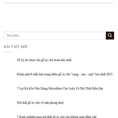
BÀI VIẾT MỚI
10 Lý do chọn cửa gỗ óc chó hoàn hảo nhất
Khám phá 8 mẫu bàn trang điểm gỗ óc chó “sang – xịn – mịn” hot nhất 2025
7 Lợi Ích Khi Nên Dùng Microfiber Cho Sofa Và Nội Thất Hiện Đại
Nội thất gỗ óc chó về mặt phong thuỷ
7 Kinh nghiệm mua nội thất gỗ óc chó cho không gian đẳng cấp