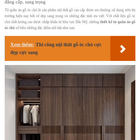
đẳng cấp, sang trọng
Tủ quần áo gỗ óc chó là sản phẩm nội thất gỗ cao cấp được ưa chuộng sử dụng trên thị
trường hiện nay bởi vẻ đẹp sang trọng và những đặc tính ưu việt. Với chất liệu gỗ óc
chó chất lượng cao được nhập khẩu từ khu vực Bắc Mỹ, những
thiết kế tủ quần áo gỗ
óc chó
sở hữu những đặc điểm nổi bật như sau:
Xem thêm:
Thi công nội thất gỗ óc chó cực
đẹp cực sang