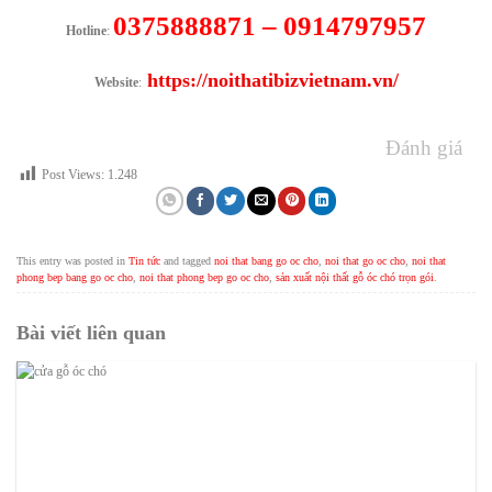
0375888871 – 0914797957
Hotline
:
https://noithatibizvietnam.vn/
Website
:
Đánh giá
Post Views:
1.248
This entry was posted in
Tin tức
and tagged
noi that bang go oc cho
,
noi that go oc cho
,
noi that
phong bep bang go oc cho
,
noi that phong bep go oc cho
,
sản xuất nội thất gỗ óc chó trọn gói
.
Bài viết liên quan