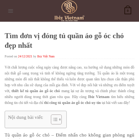
Skip
to
0
content
Tìm đơn vị đóng tủ quần áo gỗ óc chó
đẹp nhất
Posted on
24/12/2021
by
Ibiz Việt Nam
Với chất lượng cuộc sống ngày càng được nâng cao, xu hướng sử dụng những món đồ
nội thất gỗ sang trọng và tinh tế không ngừng tăng trưởng. Tủ quần áo là một trong
những món đồ nội thất không thể thiếu và luôn được quan tâm lựa chọn cẩn thận phù
hợp với nhu cầu sử dụng của mỗi gia đình. Với vẻ đẹp nổi bật và những ưu điểm tuyệt
vời,
thiết kế tủ quần áo gỗ óc chó
mang lại sự ấn tượng và chinh phục thành công
nhiều người dùng trong thời gian vừa qua. Hãy cùng
Ibiz Vietnam
tìm hiểu những
thông tin chi tiết và địa chỉ
thi công tủ quần áo gỗ óc chó uy tín
tại bài viết sau đây!
Nội dung bài viết:
Tủ quần áo gỗ óc chó – Điểm nhấn cho không gian phòng ngủ