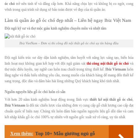
óc chó
trở nên tinh tế và đẳng cấp hơn. Khả năng chịu lực và không bị co ngót, cong
vênh trong quá trình sử dụng sẽ bảo toàn được vẻ đẹp của tủ quần áo.
Làm tủ quần áo gỗ óc chó đẹp nhất – Liên hệ ngay Ibiz Việt Nam
Đội ngũ kỹ sư và thợ mộc giàu kinh nghiệm chuyên môn và nhiệt tâm
Ibiz VietNam – Đơn vị thi công đồ nội thất gỗ óc chó uy tín hàng đầu
Đội ngũ kiến trúc sư dày dặn kinh nghiệm, tâm huyết với năng lực sáng tạo, biến hóa
linh hoạt mọi không gian kết hợp với đội ngũ giám sát
thi công nội thất gỗ óc chó
và
thợ mộc điêu luyện, tay nghề cao luôn trau chuốt trong từng thiết kế.
Ibiz Vietnam
luôn
lắng nghe và thấu hiểu những yêu cầu, mong muốn của khách hàng để mang đến thiết kế
sang trọng, độc đáo và đảm bảo hài lòng những Quý khách hàng khó tính nhất.
Nguồn nguyên liệu gỗ óc chó luôn có sẵn
Với hơn 20 năm kinh nghiệm hoạt động trong lĩnh vực
thiết kế nội thất gỗ óc chó
,
Ibiz Vietnam
là đối tác chiến lược của những đơn vị cung cấp gỗ chất lượng cao cấp đạt
chuẩn quốc tế hiện nay. Chúng tôi luôn đảm bảo nguồn nguyên liệu gỗ dồi dào và cam
kết nhập khẩu gỗ óc chó 100% tự nhiên với nguồn gốc xuất xứ rõ ràng, uy tín nhất.
Xem thêm:
Top 10+ Mẫu giường ngủ gỗ