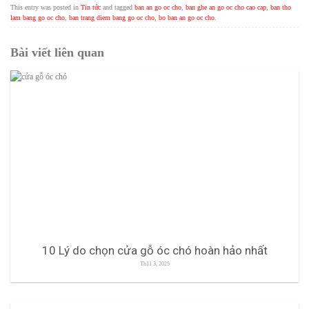
This entry was posted in
Tin tức
and tagged
ban an go oc cho
,
ban ghe an go oc cho cao cap
,
ban tho
lam bang go oc cho
,
ban trang diem bang go oc cho
,
bo ban an go oc cho
.
Bài viết liên quan
10 Lý do chọn cửa gỗ óc chó hoàn hảo nhất
Th11 3, 2025