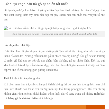
Cách lựa chọn bàn trà gỗ tự nhiên tốt nhất
Để lựa chọn được loại
bàn trà gỗ tự nhiên
đáp ứng được những nhu cầu sử dụng cũng
như chất lượng thẩm mỹ, tính bền đẹp thì quý khách nên cân nhắc một vài yếu tố như
sau:
Bàn trà bằng gỗ óc chó – Đẳng cấp nội thất phòng khách giới thượng lưu
Lựa chọn theo chất liệu
Chất liệu chính là yếu tố quan trọng nhất quyết định tới vẻ đẹp cũng như tuổi thọ và giá
thành của bàn trà. Những mẫu bàn trà gỗ tự nhiên cao cấp như gỗ sồi, gỗ óc chó thường
có mức giá khá cao so với các sản phẩm bàn trà bằng gỗ tự nhiên khác. Đổi lại, quý
khách sẽ sở hữu được mẫu bàn trà đẹp, bền chắc theo thời gian mà còn thể hiện sự đẳng
cấp và tinh tế cho không gian phòng khách nhà.
Thiết kế nội thất của phòng khách
Khi chọn mua bàn trà, chắc chắn quý khách không thể bỏ qua tính tương thích của chất
liệu, kích thước bàn trà so với những món nội thất trong phòng khách. Đối với những
không gian rộng, phòng khách hoành tráng, hiện đại và sang trọng thì những
mẫu bàn
trà bằng gỗ óc chó tự nhiên
rất thích hợp.