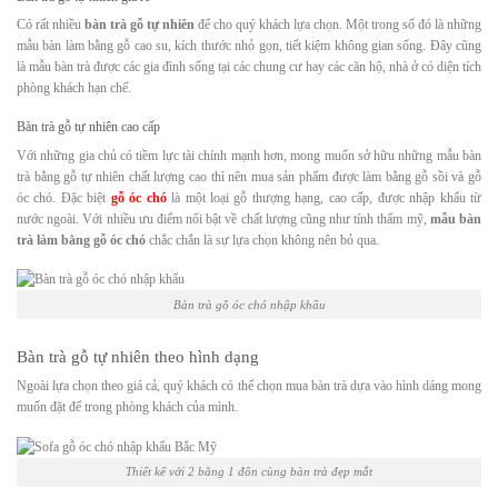
Có rất nhiều
bàn trà gỗ tự nhiên
để cho quý khách lựa chọn. Một trong số đó là những
mẫu bàn làm bằng gỗ cao su, kích thước nhỏ gọn, tiết kiệm không gian sống. Đây cũng
là mẫu bàn trà được các gia đình sống tại các chung cư hay các căn hộ, nhà ở có diện tích
phòng khách hạn chế.
Bàn trà gỗ tự nhiên cao cấp
Với những gia chủ có tiềm lực tài chính mạnh hơn, mong muốn sở hữu những mẫu bàn
trà bằng gỗ tự nhiên chất lượng cao thì nên mua sản phẩm được làm bằng gỗ sồi và gỗ
óc chó. Đặc biệt
gỗ óc chó
là một loại gỗ thượng hạng, cao cấp, được nhập khẩu từ
nước ngoài. Với nhiều ưu điểm nổi bật về chất lượng cũng như tính thẩm mỹ,
mẫu bàn
trà làm bằng gỗ óc chó
chắc chắn là sự lựa chọn không nên bỏ qua.
Bàn trà gỗ óc chó nhập khẩu
Bàn trà gỗ tự nhiên theo hình dạng
Ngoài lựa chọn theo giá cả, quý khách có thể chọn mua bàn trà dựa vào hình dáng mong
muốn đặt để trong phòng khách của mình.
Thiết kế với 2 băng 1 đôn cùng bàn trà đẹp mắt