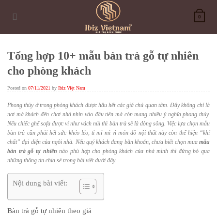
Skip
to
0
content
Tổng hợp 10+ mẫu bàn trà gỗ tự nhiên
cho phòng khách
Posted on
07/11/2021
by
Ibiz Việt Nam
Phong thủy ở trong phòng khách được hầu hết các giá chủ quan tâm. Đây không chỉ là
nơi mà khách đến chơi nhà nhìn vào đầu tiên mà còn mang nhiều ý nghĩa phong thủy.
Nếu chiếc ghế sofa được ví như vách núi thì bàn trà sẽ là dòng sông. Việc lựa chọn mẫu
bàn trà cần phải hết sức khéo léo, tỉ mỉ mì vì món đồ nội thất này còn thể hiện “khí
chất” đại diện của ngôi nhà. Nếu quý khách đang băn khoăn, chưa biết chọn mua
mẫu
bàn trà gỗ tự nhiên
nào phù hợp cho phòng khách của nhà mình thì đừng bỏ qua
những thông tin chia sẻ trong bài viết dưới đây.
Nội dung bài viết:
Bàn trà gỗ tự nhiên theo giá