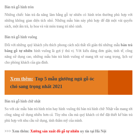
Bàn trà gỗ hình tròn
Những chiếc bàn trà đa năng làm bằng gỗ tự nhiên có hình tròn thường phù hợp với
những không gian diện tích nhỏ. Những mẫu bàn này phù hợp để đặt một vài quyển
sách, một ấm trà, lọ hoa và vài món trang trí nhỏ xinh.
Bàn trà gỗ hình vuông
Đối với những quý khách yêu thích phong cách nội thất tối giản thì những mẫu
bàn trà
bằng gỗ tự nhiên
hình vuông là gợi ý thú vị. Với kiểu dáng đơn giản, tinh tế, công
năng sử dụng cao, những mẫu bàn trà hình vuông sẽ mang tới sự sang trọng, lịch sự
cho phòng khách của gia đình.
Xem thêm:
Top 5 mẫu giường ngủ gỗ óc
chó sang trọng nhất 2021
Bàn trà gỗ hình chữ nhật
So với các mẫu bàn trà hình tròn hay hình vuông thì bàn trà hình chữ Nhật vẫn mang tới
công năng sử dụng nhiều hơn cả. Tùy nhu cầu mà quý khách có thể đặt thiết kế bàn trà
phù hợp với nhu cầu sử dụng, tính thẩm mỹ của mình.
>>> Xem thêm:
Xưởng sản xuất đồ gỗ tự nhiên
uy tín tại Hà Nội