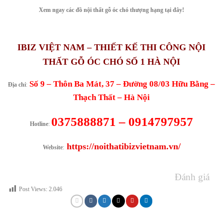
Xem ngay các đồ nội thất gỗ óc chó thượng hạng tại đây!
IBIZ VIỆT NAM – THIẾT KẾ THI CÔNG NỘI
THẤT GỖ ÓC CHÓ SỐ 1 HÀ NỘI
Số 9 – Thôn Ba Mát, 37 – Đường 08/03 Hữu Bằng –
Địa chỉ
:
Thạch Thất – Hà Nội
0375888871 – 0914797957
Hotline
:
https://noithatibizvietnam.vn/
Website
:
Đánh giá
Post Views:
2.046