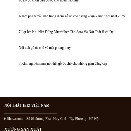
10 Lý do chọn cửa gỗ óc chó hoàn hảo nhất
Khám phá 8 mẫu bàn trang điểm gỗ óc chó “sang – xịn – mịn” hot nhất 2025
7 Lợi Ích Khi Nên Dùng Microfiber Cho Sofa Và Nội Thất Hiện Đại
Nội thất gỗ óc chó về mặt phong thuỷ
7 Kinh nghiệm mua nội thất gỗ óc chó cho không gian đẳng cấp
NỘI THẤT IBIZ VIỆT NAM
———————————————
Showroom - Số 01 đường Phan Huy Chú
- Tây Phương - Hà Nội
XƯỞNG SẢN XUẤT