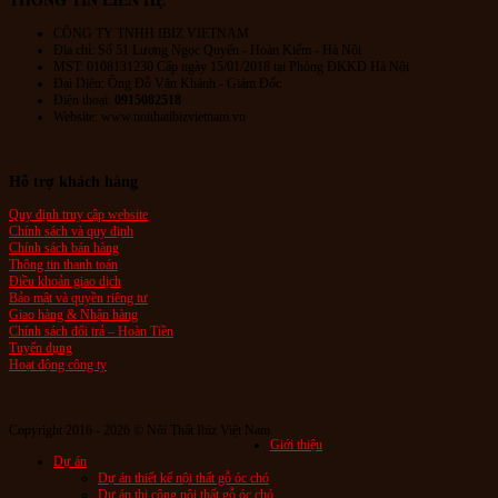
CÔNG TY TNHH IBIZ VIETNAM
Địa chỉ:
Số 51 Lương Ngọc Quyến
- Hoàn Kiếm - Hà Nội
MST: 0108131230 Cấp ngày 15/01/2018 tại Phòng ĐKKD Hà Nội
Đại Diện: Ông Đỗ Văn Khánh - Giám Đốc
Điện thoại:
0915082518
Website: www.noithatibizvietnam.vn
Hỗ trợ khách hàng
Quy định truy cập website
Chính sách và quy định
Chính sách bán hàng
Thông tin thanh toán
Điều khoản giao dịch
Bảo mật và quyền riêng tư
Giao hàng & Nhận hàng
Chính sách đổi trả – Hoàn Tiền
Tuyển dụng
Hoạt động công ty
Copyright 2016 - 2026 © Nội Thất Ibiz Việt Nam
Giới thiệu
Dự án
Dự án thiết kế nội thất gỗ óc chó
Dự án thi công nội thất gỗ óc chó