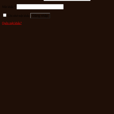
Mật khẩu
*
Đăng nhập
Ghi nhớ mật khẩu
Quên mật khẩu?