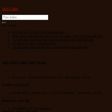
Th11 2, 2025
Bài viết mới
10 Lý do chọn cửa gỗ óc chó hoàn hảo nhất
Khám phá 8 mẫu bàn trang điểm gỗ óc chó “sang – xịn – mịn” hot nhất 2025
7 Lợi Ích Khi Nên Dùng Microfiber Cho Sofa Và Nội Thất Hiện Đại
Nội thất gỗ óc chó về mặt phong thuỷ
7 Kinh nghiệm mua nội thất gỗ óc chó cho không gian đẳng cấp
NỘI THẤT IBIZ VIỆT NAM
———————————————
Showroom - Số 01 đường Phan Huy Chú
- Tây Phương - Hà Nội
XƯỞNG SẢN XUẤT
Cơ Sở :
Số 31 - đường tuyến 2 - Khu CN Bình Phú - Tây Phương- Hà Nội
HOTLINE LIÊN HỆ:
0375888871 - Ms Vũ Hồng Anh
THÔNG TIN LIÊN HỆ