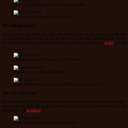
Gỗ óc chó giúp phòng khách trở nên sang trọng hơn
Phòng khách hiện đại với bộ nội thất óc chó
Nội thất phòng bếp
Cũng giống như các không gian khác, phòng bếp cũng cần những vật dụng nội thất thiết
yếu để tạo điểm nhấn và mang đến nét đẹp đặc trưng và ấn tượng. Để thiết kế một căn bếp
đẹp, đơn giản và tiện nghi, bạn quan tâm đầu tư vào những vật dụng như
tủ bếp
, bàn ghế
ăn,…
Nội thất phòng bếp với bộ bàn ăn, tủ bếp, bàn bar,…
Nội thất gỗ óc chó phòng bếp tiện lợi
Ngoài các đồ nội thất cơ bản, bạn có thể đặt tủ rượu trưng bày ở đây
Nội thất phòng ngủ
Nội thất phòng ngủ gỗ óc chó đang thu hút sự yêu thích của nhiều người vì mùi hương dễ
chịu và cảm giác thoải mái mà gỗ óc chó mang lại. Trang bị nội thất cho phòng ngủ bao
gồm giường ngủ,
tủ quần áo
,…
Phòng ngủ gỗ óc chó khiến bạn thoải mái hơn