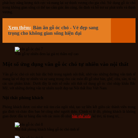
phát huy năng lượng tích cực và mang lại sự thịnh vượng cho gia chủ. Sử dụng gỗ óc chó
trong không gian sống có thể tạo cảm giác ấm cúng, ổn định và hỗ trợ sự phát triển và thịnh
vượng.
Xem thêm:
Bàn ăn gỗ óc chó - Vẻ đẹp sang
trọng cho không gian sống hiện đại
Vân gỗ tự nhiên đem lại giá trị thẩm mỹ cao
Một số ứng dụng vân gỗ óc chó tự nhiên vào nội thất
Vân gỗ óc chó có sức hút đặc biệt trong ngành nội thất, nhờ vào những đường vân tinh tế
mang lại vẻ đẹp tự nhiên và sự sang trọng cho các món đồ gỗ như bàn, ghế, cửa, sàn, tủ và
các sản phẩm khác. Dưới đây là một số mẫu nội thất sử dụng gỗ óc chó nhập khẩu Bắc
Mỹ, với những đường vân tự nhiên tuyệt đẹp tại Nội thất Ibiz Việt Nam.
Nội thất phòng khách
Phòng khách được coi như trái tim của ngôi nhà, tạo sự liên kết giữa các thành viên trong
gia đình và chào đón bạn bè cũng như người thân. Chính vì lẽ đó, phòng khách là không
gian được đầu tư hàng đầu với các món đồ như
bàn ghế sofa
, kệ tivi, tủ trang trí,…
Nội thất phòng khách bằng gỗ óc chó tinh tế