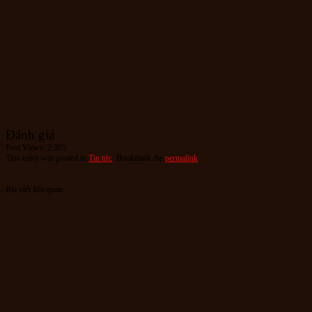
Đánh giá
Post Views:
2.305
This entry was posted in
Tin tức
. Bookmark the
permalink
.
Bài viết liên quan