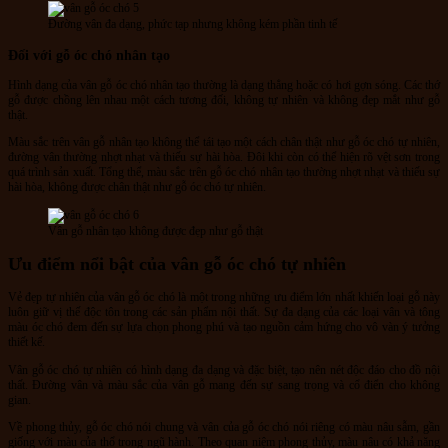
Đường vân đa dạng, phức tạp nhưng không kém phần tinh tế
Đối với gỗ óc chó nhân tạo
Hình dạng của vân gỗ óc chó nhân tạo thường là dạng thẳng hoặc có hơi gợn sóng. Các thớ
gỗ được chồng lên nhau một cách tương đối, không tự nhiên và không đẹp mắt như gỗ
thật.
Màu sắc trên vân gỗ nhân tạo không thể tái tạo một cách chân thật như gỗ óc chó tự nhiên,
đường vân thường nhợt nhạt và thiếu sự hài hòa. Đôi khi còn có thể hiện rõ vệt sơn trong
quá trình sản xuất. Tổng thể, màu sắc trên gỗ óc chó nhân tạo thường nhợt nhạt và thiếu sự
hài hòa, không được chân thật như gỗ óc chó tự nhiên.
Vân gỗ nhân tạo không được đẹp như gỗ thật
Ưu điểm nổi bật của vân gỗ óc chó tự nhiên
Vẻ đẹp tự nhiên của vân gỗ óc chó là một trong những ưu điểm lớn nhất khiến loại gỗ này
luôn giữ vị thế độc tôn trong các sản phẩm nội thất. Sự đa dạng của các loại vân và tông
màu óc chó đem đến sự lựa chọn phong phú và tạo nguồn cảm hứng cho vô vàn ý tưởng
thiết kế.
Vân gỗ óc chó tự nhiên có hình dạng đa dạng và đặc biệt, tạo nên nét độc đáo cho đồ nội
thất. Đường vân và màu sắc của vân gỗ mang đến sự sang trọng và cổ điển cho không
gian.
Về phong thủy, gỗ óc chó nói chung và vân của gỗ óc chó nói riêng có màu nâu sẫm, gần
giống với màu của thổ trong ngũ hành. Theo quan niệm phong thủy, màu nâu có khả năng