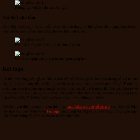
Phòng ngủ với đầy đủ các tiện nghi
Nội thất nhà tắm
Dưới đây là những hình ảnh mẫu về nhà tắm sử dụng nội thất gỗ óc chó, mang đến cái nhìn
đẹp mắt và làm nguồn cảm hứng cho bạn khi tham khảo.
Nội thất phòng tắm bằng gỗ óc chó tự nhiên
Gỗ óc chó giúp căn phòng trở nên gọn gàng hơn
Kết luận
Có thể thấy rằng,
vân gỗ óc chó
là một yếu tố nổi bật phản ánh chất lượng và giá trị của
cây gỗ óc chó, mang đến vẻ đẹp tự nhiên và sự sang trọng cho các món đồ gỗ. Trước sự
xuất hiện của rất nhiều sản phẩm gỗ óc chó nhân tạo, để tránh nhầm lẫn, bạn cần hiểu rõ về
đường vân tự nhiên của gỗ óc chó và những điểm khác biệt của hai loại này. Hy vọng rằng,
bài viết của Nội Thất Ibiz đã cũng cấp cho bạn những thông tin bổ ích.
Nếu bạn yêu thích và muốn xem thêm các
sản phẩm nội thất gỗ óc chó
của Nội thất Ibiz,
hãy truy cập vào Website và
Fanpage
của chúng tôi. Ngoài ra, bạn cũng đừng ngần ngại
liên hệ với chúng tôi để được hỗ trợ tư vấn miễn phí.