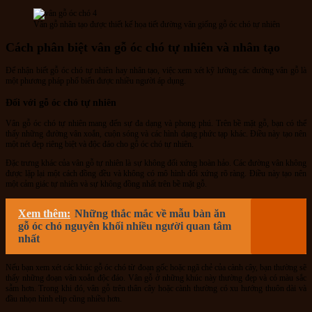
Vân gỗ nhân tạo được thiết kế họa tiết đường vân giống gỗ óc chó tự nhiên
Cách phân biệt vân gỗ óc chó tự nhiên và nhân tạo
Để nhận biết gỗ óc chó tự nhiên hay nhân tạo, việc xem xét kỹ lưỡng các đường vân gỗ là
một phương pháp phổ biến được nhiều người áp dụng.
Đối với gỗ óc chó tự nhiên
Vân gỗ óc chó tự nhiên mang đến sự đa dạng và phong phú. Trên bề mặt gỗ, bạn có thể
thấy những đường vân xoắn, cuộn sóng và các hình dạng phức tạp khác. Điều này tạo nên
một nét đẹp riêng biệt và độc đáo cho gỗ óc chó tự nhiên.
Đặc trưng khác của vân gỗ tự nhiên là sự không đối xứng hoàn hảo. Các đường vân không
được lặp lại một cách đồng đều và không có mô hình đối xứng rõ ràng. Điều này tạo nên
một cảm giác tự nhiên và sự không đồng nhất trên bề mặt gỗ.
Xem thêm:
Những thắc mắc về mẫu bàn ăn
gỗ óc chó nguyên khối nhiều người quan tâm
nhất
Nếu bạn xem xét các khúc gỗ óc chó từ đoạn gốc hoặc ngã chẻ của cành cây, bạn thường sẽ
thấy những đoạn vân xoắn độc đáo. Vân gỗ ở những khúc này thường đẹp và có màu sắc
sẫm hơn. Trong khi đó, vân gỗ trên thân cây hoặc cành thường có xu hướng thuôn dài và
đầu nhọn hình elip cũng nhiều hơn.