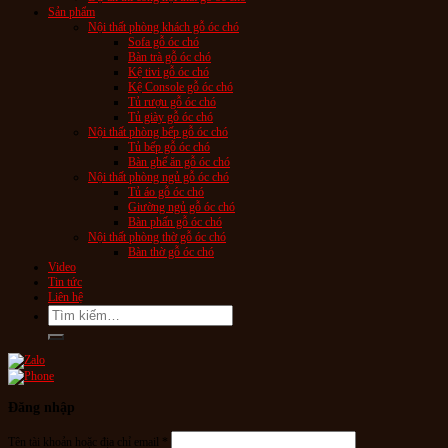
Sản phẩm
Nội thất phòng khách gỗ óc chó
Sofa gỗ óc chó
Bàn trà gỗ óc chó
Kệ tivi gỗ óc chó
Kệ Console gỗ óc chó
Tủ rượu gỗ óc chó
Tủ giày gỗ óc chó
Nội thất phòng bếp gỗ óc chó
Tủ bếp gỗ óc chó
Bàn ghế ăn gỗ óc chó
Nội thất phòng ngủ gỗ óc chó
Tủ áo gỗ óc chó
Giường ngủ gỗ óc chó
Bàn phấn gỗ óc chó
Nội thất phòng thờ gỗ óc chó
Bàn thờ gỗ óc chó
Video
Tin tức
Liên hệ
Tìm
kiếm:
Đăng nhập
Tên tài khoản hoặc địa chỉ email
*