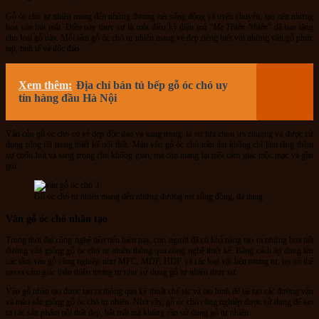
Gỗ óc chó tự nhiên mang đến những đường nét sống động và uyển chuyển, tạo nên những
hoa văn hút mắt. Điều này thực sự là một điều kỳ diệu mà “
Mẹ Thiên Nhiên
” đã ban tặng
cho loại gỗ này. Mỗi tấm gỗ óc chó tự nhiên mang vẻ đẹp riêng biệt với những vân gỗ phức
tạp, tinh tế và độc đáo.
Xem thêm:
Địa chỉ bán tủ bếp gỗ óc chó uy
tín hàng đầu Hà Nội
Vân của gỗ óc chó có vẻ đẹp độc đáo và sang trọng, là sự lựa chọn ưa chuộng và được sử
dụng rộng rãi trong thiết kế nội thất. Màu vân gỗ óc chó trần ấm không chỉ làm tăng thêm
sự cuốn hút và sang trọng cho không gian, mà còn mang lại một cảm giác mộc mạc và gần
gũi.
Gỗ óc chó tự nhiên mang đến những đường nét sống động, đa dạng
Vân gỗ óc chó nhân tạo
Trong thời đại công nghệ tiên tiến hiện nay, con người đã có khả năng tạo ra những họa tiết
đường vân giống gỗ óc chó tự nhiên thông qua công nghệ thiết kế. Bằng cách áp dụng lên
các tấm ván gỗ công nghiệp như MFC, MDF, HDF và các loại vật liệu tương tự, họ có thể
tạo ra cảm giác thân thiện tương tự như sử dụng gỗ tự nhiên thực sự.
Vân gỗ nhân tạo được tạo ra thông qua kỹ thuật chế tác và tạo hình để tái tạo các đường vân
và màu sắc giống gỗ óc chó tự nhiên. Nhờ vậy, gỗ óc chó công nghiệp được sử dụng để tạo
ra các sản phẩm nội thất đẹp, bắt mắt mà không cần sử dụng gỗ tự nhiên.