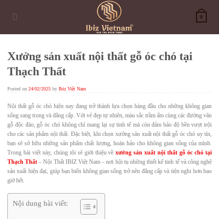
Skip
to
0
content
Xưởng sản xuất nội thất gỗ óc chó tại
Thạch Thất
Posted on
24/02/2025
by
Ibiz Việt Nam
Nội thất gỗ óc chó hiện nay đang trở thành lựa chọn hàng đầu cho những không gian
sống sang trọng và đẳng cấp. Với vẻ đẹp tự nhiên, màu sắc trầm ấm cùng các đường vân
gỗ độc đáo, gỗ óc chó không chỉ mang lại sự tinh tế mà còn đảm bảo độ bền vượt trội
cho các sản phẩm nội thất. Đặc biệt, khi chọn xưởng sản xuất nội thất gỗ óc chó uy tín,
bạn sẽ sở hữu những sản phẩm chất lượng, hoàn hảo cho không gian sống của mình.
Trong bài viết này, chúng tôi sẽ giới thiệu về
xưởng sản xuất nội thất gỗ óc chó tại
Thạch Thất
– Nội Thất IBIZ Việt Nam – nơi hội tụ những thiết kế tinh tế và công nghệ
sản xuất hiện đại, giúp bạn biến không gian sống trở nên đẳng cấp và tiện nghi hơn bao
giờ hết.
Nội dung bài viết: