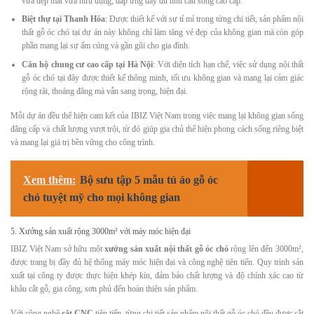
vừa đẹp mắt vừa hữu dụng, đáp ứng đầy đủ nhu cầu sống cao cấp.
Biệt thự tại Thanh Hóa
: Được thiết kế với sự tỉ mỉ trong từng chi tiết, sản phẩm nội
thất gỗ óc chó tại dự án này không chỉ làm tăng vẻ đẹp của không gian mà còn góp
phần mang lại sự ấm cúng và gần gũi cho gia đình.
Căn hộ chung cư cao cấp tại Hà Nội
: Với diện tích hạn chế, việc sử dụng nội thất
gỗ óc chó tại đây được thiết kế thông minh, tối ưu không gian và mang lại cảm giác
rộng rãi, thoáng đãng mà vẫn sang trọng, hiện đại.
Mỗi dự án đều thể hiện cam kết của IBIZ Việt Nam trong việc mang lại không gian sống
đẳng cấp và chất lượng vượt trội, từ đó giúp gia chủ thể hiện phong cách sống riêng biệt
và mang lại giá trị bền vững cho công trình.
Xem thêm:
Bộ sưu tập 5 mẫu tủ áo gỗ óc
chó tuyệt mỹ cho mọi không gian
5. Xưởng sản xuất rộng 3000m² với máy móc hiện đại
IBIZ Việt Nam sở hữu một
xưởng sản xuất nội thất gỗ óc chó
rộng lên đến 3000m²,
được trang bị đầy đủ hệ thống máy móc hiện đại và công nghệ tiên tiến. Quy trình sản
xuất tại công ty được thực hiện khép kín, đảm bảo chất lượng và độ chính xác cao từ
khâu cắt gỗ, gia công, sơn phủ đến hoàn thiện sản phẩm.
Với công nghệ
cắt CNC
tiên tiến, từng chi tiết sản phẩm nội thất gỗ óc chó đều được cắt