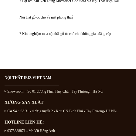
7 Lợi Ích Khi Nên Dùng Microfiber Cho Sofa Và Nội Thất Hiện Đại
Nội thất gỗ óc chó về mặt phong thuỷ
7 Kinh nghiệm mua nội thất gỗ óc chó cho không gian đẳng cấp
NỘI THẤT IBIZ VIỆT NAM
———————————————
Showroom - Số 01 đường Phan Huy Chú
- Tây Phương - Hà Nội
XƯỞNG SẢN XUẤT
Cơ Sở :
Số 31 - đường tuyến 2 - Khu CN Bình Phú - Tây Phương- Hà Nội
HOTLINE LIÊN HỆ:
0375888871 - Ms Vũ Hồng Anh