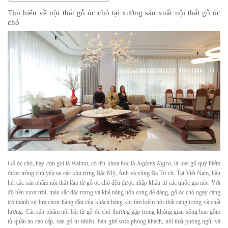
Tìm hiểu về nội thất gỗ óc chó tại xưởng sản xuất nội thất gỗ óc
chó
Gỗ óc chó, hay còn gọi là Walnut, có tên khoa học là
Juglans Nigra
, là loại gỗ quý hiếm
được trồng chủ yếu tại các khu rừng Bắc Mỹ, Anh và vùng Ba Tư cũ. Tại Việt Nam, hầu
hết các sản phẩm nội thất làm từ gỗ óc chó đều được nhập khẩu từ các quốc gia này. Với
độ bền vượt trội, màu sắc đặc trưng và khả năng uốn cong dễ dàng, gỗ óc chó ngày càng
trở thành sự lựa chọn hàng đầu của khách hàng khi tìm kiếm nội thất sang trọng và chất
lượng. Các sản phẩm nổi bật từ gỗ óc chó thường gặp trong không gian sống bao gồm
tủ quần áo cao cấp, sàn gỗ tự nhiên, bàn ghế sofa phòng khách, nội thất phòng ngủ, và