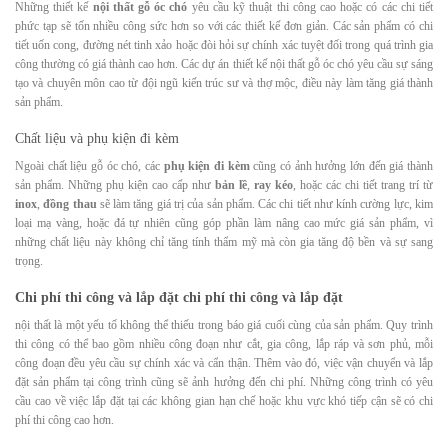
Những thiết kế
nội thất gỗ óc chó
yêu cầu kỹ thuật thi công cao hoặc có các chi tiết
phức tạp sẽ tốn nhiều công sức hơn so với các thiết kế đơn giản. Các sản phẩm có chi
tiết uốn cong, đường nét tinh xảo hoặc đòi hỏi sự chính xác tuyệt đối trong quá trình gia
công thường có giá thành cao hơn. Các dự án thiết kế nội thất gỗ óc chó yêu cầu sự sáng
tạo và chuyên môn cao từ đội ngũ kiến trúc sư và thợ mộc, điều này làm tăng giá thành
sản phẩm.
Chất liệu và phụ kiện đi kèm
Ngoài chất liệu gỗ óc chó, các
phụ kiện đi kèm
cũng có ảnh hưởng lớn đến giá thành
sản phẩm. Những phụ kiện cao cấp như
bản lề
,
ray kéo
, hoặc các chi tiết trang trí từ
inox
,
đồng thau
sẽ làm tăng giá trị của sản phẩm. Các chi tiết như kính cường lực, kim
loại mạ vàng, hoặc đá tự nhiên cũng góp phần làm nâng cao mức giá sản phẩm, vì
những chất liệu này không chỉ tăng tính thẩm mỹ mà còn gia tăng độ bền và sự sang
trọng.
Chi phí thi công và lắp đặt
chi phí thi công và lắp đặt
nội thất là một yếu tố không thể thiếu trong báo giá cuối cùng của sản phẩm. Quy trình
thi công có thể bao gồm nhiều công đoạn như cắt, gia công, lắp ráp và sơn phủ, mỗi
công đoạn đều yêu cầu sự chính xác và cẩn thận. Thêm vào đó, việc vận chuyển và lắp
đặt sản phẩm tại công trình cũng sẽ ảnh hưởng đến chi phí. Những công trình có yêu
cầu cao về việc lắp đặt tại các không gian hạn chế hoặc khu vực khó tiếp cận sẽ có chi
phí thi công cao hơn.