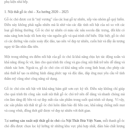
phụ kiện nhà bếp.
1. Nội thất gỗ óc chó – Xu hướng 2020 – 2025
Gỗ óc chó được coi là “mỹ vương” của các loại gỗ tự nhiên, xếp vào nhóm gỗ quý hiếm.
Điều này không phải ngẫu nhiên mà là nhờ vào các đặc tính nổi bật của nó so với các
loại gỗ thông thường. Gỗ óc chó tự nhiên có màu sắc nâu socola đặc trưng, đôi khi có
màu sáng hơn hoặc tối hơn tùy vào nguồn gốc và quá trình chế biến. Đặc biệt, gỗ óc chó
có các đường vân cuộn xoáy độc đáo, tạo nên vẻ đẹp tự nhiên, cuốn hút và đầy ấn tượng
ngay từ lần nhìn đầu tiên.
Một trong những ưu điểm nổi bật của gỗ óc chó là khả năng chịu lực tác động xoắn và
khả năng đóng ốc vít, làm cho quá trình thi công và gia công nội thất trở nên dễ dàng và
chính xác hơn. Ngoài ra, gỗ óc chó còn có khả năng uốn cong linh hoạt, cho phép các
nhà thiết kế tạo ra những hình dáng phức tạp và độc đáo, đáp ứng mọi yêu cầu về tính
thẩm mỹ cũng như công năng sử dụng.
Gỗ óc chó còn nổi bật với khả năng bám giữ sơn cực kỳ tốt. Điều này không chỉ giúp
cho quá trình thi công sản xuất nội thất gỗ óc chó trở nên dễ dàng và nhanh chóng mà
còn làm tăng độ bền và sự đẹp mắt của sản phẩm trong suốt quá trình sử dụng. Vì vậy,
các sản phẩm nội thất từ gỗ óc chó luôn đảm bảo độ bền cao, khả năng chống mối mọt
và cong vênh, đồng thời giữ được vẻ đẹp tự nhiên với thời gian.
Tại
xưởng sản xuất nội thất gỗ óc chó
của
Nội Thất Ibiz Việt Nam
, mỗi thanh gỗ óc
chó đều được chọn lọc kỹ lưỡng từ những khu vực phù hợp nhất, đảm bảo chất lượng