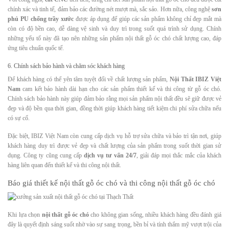
chính xác và tinh tế, đảm bảo các đường nét mượt mà, sắc sảo. Hơn nữa, công nghệ
sơn
phủ PU chống trầy xước
được áp dụng để giúp các sản phẩm không chỉ đẹp mắt mà
còn có độ bền cao, dễ dàng vệ sinh và duy trì trong suốt quá trình sử dụng. Chính
những yếu tố này đã tạo nên những sản phẩm nội thất gỗ óc chó chất lượng cao, đáp
ứng tiêu chuẩn quốc tế.
6. Chính sách bảo hành và chăm sóc khách hàng
Để khách hàng có thể yên tâm tuyệt đối về chất lượng sản phẩm,
Nội Thất IBIZ Việt
Nam
cam kết bảo hành dài hạn cho các sản phẩm thiết kế và thi công từ gỗ óc chó.
Chính sách bảo hành này giúp đảm bảo rằng mọi sản phẩm nội thất đều sẽ giữ được vẻ
đẹp và độ bền qua thời gian, đồng thời giúp khách hàng tiết kiệm chi phí sửa chữa nếu
có sự cố.
Đặc biệt, IBIZ Việt Nam còn cung cấp dịch vụ hỗ trợ sửa chữa và bảo trì tận nơi, giúp
khách hàng duy trì được vẻ đẹp và chất lượng của sản phẩm trong suốt thời gian sử
dụng. Công ty cũng cung cấp
dịch vụ tư vấn 24/7
, giải đáp mọi thắc mắc của khách
hàng liên quan đến thiết kế và thi công nội thất.
Báo giá thiết kế nội thất gỗ óc chó và thi công nội thất gỗ óc chó
Khi lựa chọn
nội thất gỗ óc chó
cho không gian sống, nhiều khách hàng đều đánh giá
đây là quyết định sáng suốt nhờ vào sự sang trọng, bền bỉ và tính thẩm mỹ vượt trội của