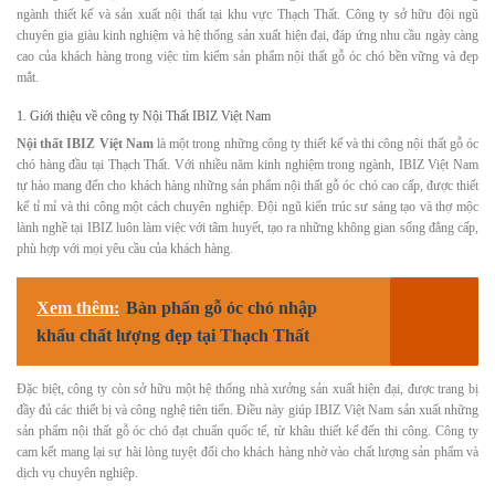
ngành thiết kế và sản xuất nội thất tại khu vực Thạch Thất. Công ty sở hữu đội ngũ
chuyên gia giàu kinh nghiệm và hệ thống sản xuất hiện đại, đáp ứng nhu cầu ngày càng
cao của khách hàng trong việc tìm kiếm sản phẩm nội thất gỗ óc chó bền vững và đẹp
mắt.
1. Giới thiệu về công ty Nội Thất IBIZ Việt Nam
Nội thất IBIZ Việt Nam
là một trong những công ty thiết kế và thi công nội thất gỗ óc
chó hàng đầu tại Thạch Thất. Với nhiều năm kinh nghiệm trong ngành, IBIZ Việt Nam
tự hào mang đến cho khách hàng những sản phẩm nội thất gỗ óc chó cao cấp, được thiết
kế tỉ mỉ và thi công một cách chuyên nghiệp. Đội ngũ kiến trúc sư sáng tạo và thợ mộc
lành nghề tại IBIZ luôn làm việc với tâm huyết, tạo ra những không gian sống đẳng cấp,
phù hợp với mọi yêu cầu của khách hàng.
Xem thêm:
Bàn phấn gỗ óc chó nhập
khẩu chất lượng đẹp tại Thạch Thất
Đặc biệt, công ty còn sở hữu một hệ thống nhà xưởng sản xuất hiện đại, được trang bị
đầy đủ các thiết bị và công nghệ tiên tiến. Điều này giúp IBIZ Việt Nam sản xuất những
sản phẩm nội thất gỗ óc chó đạt chuẩn quốc tế, từ khâu thiết kế đến thi công. Công ty
cam kết mang lại sự hài lòng tuyệt đối cho khách hàng nhờ vào chất lượng sản phẩm và
dịch vụ chuyên nghiệp.