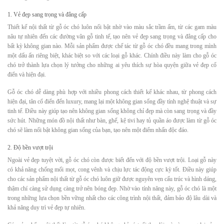
1. Vẻ đẹp sang trọng và đẳng cấp
Thiết kế nội thất từ gỗ óc chó luôn nổi bật nhờ vào màu sắc trầm ấm, từ các gam màu
nâu tự nhiên đến các đường vân gỗ tinh tế, tạo nên vẻ đẹp sang trọng và đẳng cấp cho
bất kỳ không gian nào. Mỗi sản phẩm được chế tác từ gỗ óc chó đều mang trong mình
một dấu ấn riêng biệt, khác biệt so với các loại gỗ khác. Chính điều này làm cho gỗ óc
chó trở thành lựa chọn lý tưởng cho những ai yêu thích sự hòa quyện giữa vẻ đẹp cổ
điển và hiện đại.
Gỗ óc chó dễ dàng phù hợp với nhiều phong cách thiết kế khác nhau, từ phong cách
hiện đại, tân cổ điển đến luxury, mang lại một không gian sống đầy tính nghệ thuật và sự
tinh tế. Điều này giúp tạo nên không gian sống không chỉ đẹp mà còn sang trọng và đầy
sức hút. Những món đồ nội thất như bàn, ghế, kệ tivi hay tủ quần áo được làm từ gỗ óc
chó sẽ làm nổi bật không gian sống của bạn, tạo nên một điểm nhấn độc đáo.
2. Độ bền vượt trội
Ngoài vẻ đẹp tuyệt vời, gỗ óc chó còn được biết đến với độ bền vượt trội. Loại gỗ này
có khả năng chống mối mọt, cong vênh và chịu lực tác động cực kỳ tốt. Điều này giúp
cho các sản phẩm nội thất từ gỗ óc chó luôn giữ được nguyên vẹn cấu trúc và hình dáng,
thậm chí càng sử dụng càng trở nên bóng đẹp. Nhờ vào tính năng này, gỗ óc chó là một
trong những lựa chọn bền vững nhất cho các công trình nội thất, đảm bảo độ lâu dài và
khả năng duy trì vẻ đẹp tự nhiên.