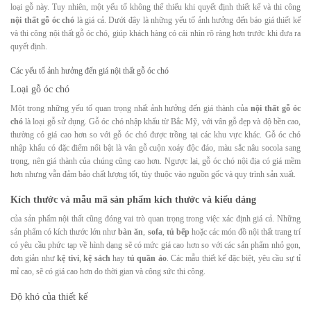
loại gỗ này. Tuy nhiên, một yếu tố không thể thiếu khi quyết định thiết kế và thi công
nội thất gỗ óc chó
là giá cả. Dưới đây là những yếu tố ảnh hưởng đến báo giá thiết kế
và thi công nội thất gỗ óc chó, giúp khách hàng có cái nhìn rõ ràng hơn trước khi đưa ra
quyết định.
Các yếu tố ảnh hưởng đến giá nội thất gỗ óc chó
Loại gỗ óc chó
Một trong những yếu tố quan trọng nhất ảnh hưởng đến giá thành của
nội thất gỗ óc
chó
là loại gỗ sử dụng. Gỗ óc chó nhập khẩu từ Bắc Mỹ, với vân gỗ đẹp và độ bền cao,
thường có giá cao hơn so với gỗ óc chó được trồng tại các khu vực khác. Gỗ óc chó
nhập khẩu có đặc điểm nổi bật là vân gỗ cuộn xoáy độc đáo, màu sắc nâu socola sang
trọng, nên giá thành của chúng cũng cao hơn. Ngược lại, gỗ óc chó nội địa có giá mềm
hơn nhưng vẫn đảm bảo chất lượng tốt, tùy thuộc vào nguồn gốc và quy trình sản xuất.
Kích thước và mẫu mã sản phẩm
kích thước và kiểu dáng
của sản phẩm nội thất cũng đóng vai trò quan trọng trong việc xác định giá cả. Những
sản phẩm có kích thước lớn như
bàn ăn
,
sofa
,
tủ bếp
hoặc các món đồ nội thất trang trí
có yêu cầu phức tạp về hình dạng sẽ có mức giá cao hơn so với các sản phẩm nhỏ gọn,
đơn giản như
kệ tivi
,
kệ sách
hay
tủ quần áo
. Các mẫu thiết kế đặc biệt, yêu cầu sự tỉ
mỉ cao, sẽ có giá cao hơn do thời gian và công sức thi công.
Độ khó của thiết kế