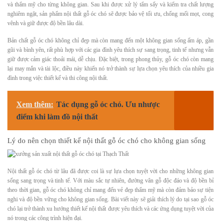
và thẩm mỹ cho từng không gian. Sau khi được xử lý tẩm sấy và kiểm tra chất lượng
nghiêm ngặt, sản phẩm nội thất gỗ óc chó sẽ được bảo vệ tối ưu, chống mối mọt, cong
vênh và giữ được độ bền lâu dài.
Bản chất gỗ óc chó không chỉ đẹp mà còn mang đến một không gian sống ấm áp, gần
gũi và bình yên, rất phù hợp với các gia đình yêu thích sự sang trọng, tinh tế nhưng vẫn
giữ được cảm giác thoải mái, dễ chịu. Đặc biệt, trong phong thủy, gỗ óc chó còn mang
lại may mắn và tài lộc, điều này khiến nó trở thành sự lựa chọn yêu thích của nhiều gia
đình trong việc thiết kế và thi công nội thất.
Xem thêm:
Tác dụng gỗ óc chó. Ưu nhược
điểm khi làm đồ nội thất
Lý do nên chọn thiết kế nội thất gỗ óc chó cho không gian sống
Nội thất gỗ óc chó từ lâu đã được coi là sự lựa chọn tuyệt vời cho những không gian
sống sang trọng và tinh tế. Với màu sắc tự nhiên, đường vân gỗ độc đáo và độ bền bỉ
theo thời gian, gỗ óc chó không chỉ mang đến vẻ đẹp thẩm mỹ mà còn đảm bảo sự tiện
nghi và độ bền vững cho không gian sống. Bài viết này sẽ giải thích lý do tại sao gỗ óc
chó lại trở thành xu hướng thiết kế nội thất được yêu thích và các ứng dụng tuyệt vời của
nó trong các công trình hiện đại.