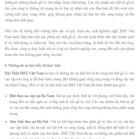
lưỡng từ những thanh gỗ óc chó nhập khẩu chất lượng. Các sản phẩm nội thất từ gỗ óc
chó của công ty không chỉ mang lại vẻ đẹp tự nhiên mà còn đảm bảo độ bền vượt trội,
chống mối mọt, cong vênh, giúp không gian sống của bạn trở nên sang trọng và bền
vững theo thời gian.
Nhờ vào hệ thống nhà xưởng hiện đại và quy trình sản xuất nghiêm ngặt, IBIZ Việt
Nam luôn đảm bảo mỗi sản phẩm nội thất gỗ óc chó khi hoàn thiện đều đạt chuẩn quốc
tế về chất lượng và thẩm mỹ. Mọi yêu cầu của khách hàng, từ thiết kế cho đến thi công,
đều được công ty thực hiện với sự tỉ mỉ và chuyên nghiệp cao, mang đến một sản phẩm
hoàn hảo cho không gian sống của bạn.
4. Những dự án tiêu biểu đã thực hiện
Nội Thất IBIZ Việt Nam
tự hào về những dự án thiết kế và thi công nội thất gỗ óc chó
cao cấp mà công ty đã thực hiện, mang đến không gian sống sang trọng và đẳng cấp cho
các khách hàng. Một số dự án tiêu biểu mà IBIZ Việt Nam đã hoàn thành bao gồm:
Biệt thự cao cấp tại Hà Nam
: Dự án này được thiết kế với phong cách hiện đại, chú
trọng đến sự tiện nghi và vẻ đẹp tinh tế của gỗ óc chó. Các sản phẩm nội thất từ gỗ
óc chó tại đây mang đến một không gian sống ấm cúng nhưng không kém phần sang
trọng.
Siêu biệt thự tại Hà Nội
: Với sự kết hợp hoàn hảo giữa gỗ óc chó và các vật liệu
cao cấp khác, dự án này nổi bật bởi sự sang trọng, tinh tế, đồng thời thể hiện rõ nét
phong cách cá nhân của chủ nhân. IBIZ Việt Nam đã tạo ra những sản phẩm nội thất