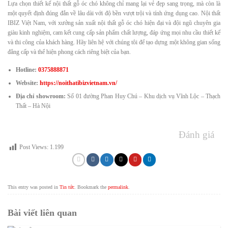
Lựa chọn thiết kế nội thất gỗ óc chó không chỉ mang lại vẻ đẹp sang trọng, mà còn là
một quyết định đúng đắn về lâu dài với độ bền vượt trội và tính ứng dụng cao. Nội thất
IBIZ Việt Nam, với xưởng sản xuất nội thất gỗ óc chó hiện đại và đội ngũ chuyên gia
giàu kinh nghiệm, cam kết cung cấp sản phẩm chất lượng, đáp ứng mọi nhu cầu thiết kế
và thi công của khách hàng. Hãy liên hệ với chúng tôi để tạo dựng một không gian sống
đẳng cấp và thể hiện phong cách riêng biệt của bạn.
Hotline:
0375888871
Website:
https://noithatibizvietnam.vn/
Địa chỉ showroom:
Số 01 đường Phan Huy Chú – Khu dịch vụ Vĩnh Lộc – Thạch
Thất – Hà Nội
Đánh giá
Post Views:
1.199
This entry was posted in
Tin tức
. Bookmark the
permalink
.
Bài viết liên quan