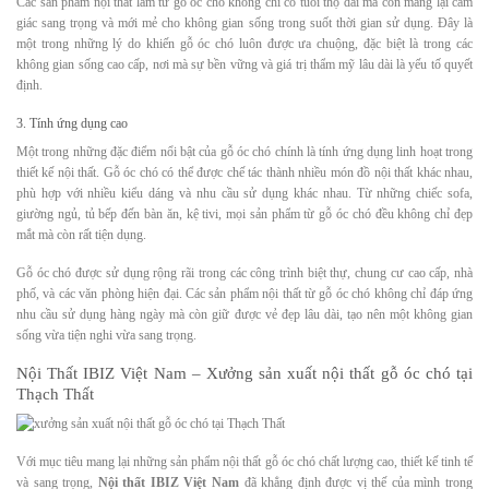
Các sản phẩm nội thất làm từ gỗ óc chó không chỉ có tuổi thọ dài mà còn mang lại cảm
giác sang trọng và mới mẻ cho không gian sống trong suốt thời gian sử dụng. Đây là
một trong những lý do khiến gỗ óc chó luôn được ưa chuộng, đặc biệt là trong các
không gian sống cao cấp, nơi mà sự bền vững và giá trị thẩm mỹ lâu dài là yếu tố quyết
định.
3. Tính ứng dụng cao
Một trong những đặc điểm nổi bật của gỗ óc chó chính là tính ứng dụng linh hoạt trong
thiết kế nội thất. Gỗ óc chó có thể được chế tác thành nhiều món đồ nội thất khác nhau,
phù hợp với nhiều kiểu dáng và nhu cầu sử dụng khác nhau. Từ những chiếc sofa,
giường ngủ, tủ bếp đến bàn ăn, kệ tivi, mọi sản phẩm từ gỗ óc chó đều không chỉ đẹp
mắt mà còn rất tiện dụng.
Gỗ óc chó được sử dụng rộng rãi trong các công trình biệt thự, chung cư cao cấp, nhà
phố, và các văn phòng hiện đại. Các sản phẩm nội thất từ gỗ óc chó không chỉ đáp ứng
nhu cầu sử dụng hàng ngày mà còn giữ được vẻ đẹp lâu dài, tạo nên một không gian
sống vừa tiện nghi vừa sang trọng.
Nội Thất IBIZ Việt Nam – Xưởng sản xuất nội thất gỗ óc chó tại
Thạch Thất
Với mục tiêu mang lại những sản phẩm nội thất gỗ óc chó chất lượng cao, thiết kế tinh tế
và sang trọng,
Nội thất IBIZ Việt Nam
đã khẳng định được vị thế của mình trong