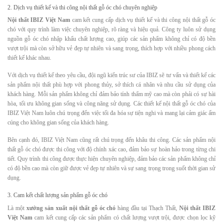
2. Dịch vụ thiết kế và thi công nội thất gỗ óc chó chuyên nghiệp
Nội thất IBIZ Việt Nam
cam kết cung cấp dịch vụ thiết kế và thi công nội thất gỗ óc
chó với quy trình làm việc chuyên nghiệp, rõ ràng và hiệu quả. Công ty luôn sử dụng
nguồn gỗ óc chó nhập khẩu chất lượng cao, giúp các sản phẩm không chỉ có độ bền
vượt trội mà còn sở hữu vẻ đẹp tự nhiên và sang trọng, thích hợp với nhiều phong cách
thiết kế khác nhau.
Với dịch vụ thiết kế theo yêu cầu, đội ngũ kiến trúc sư của IBIZ sẽ tư vấn và thiết kế các
sản phẩm nội thất phù hợp với phong thủy, sở thích cá nhân và nhu cầu sử dụng của
khách hàng. Mỗi sản phẩm không chỉ đảm bảo tính thẩm mỹ cao mà còn phải có sự hài
hòa, tối ưu không gian sống và công năng sử dụng. Các thiết kế nội thất gỗ óc chó của
IBIZ Việt Nam luôn chú trọng đến việc tối đa hóa sự tiện nghi và mang lại cảm giác ấm
cúng cho không gian sống của khách hàng.
Bên cạnh đó, IBIZ Việt Nam cũng rất chú trọng đến khâu thi công. Các sản phẩm nội
thất gỗ óc chó được thi công với độ chính xác cao, đảm bảo sự hoàn hảo trong từng chi
tiết. Quy trình thi công được thực hiện chuyên nghiệp, đảm bảo các sản phẩm không chỉ
có độ bền cao mà còn giữ được vẻ đẹp tự nhiên và sự sang trọng trong suốt thời gian sử
dụng.
3. Cam kết chất lượng sản phẩm gỗ óc chó
Là một
xưởng sản xuất nội thất gỗ óc chó
hàng đầu tại Thạch Thất,
Nội thất IBIZ
Việt Nam
cam kết cung cấp các sản phẩm có chất lượng vượt trội, được chọn lọc kỹ