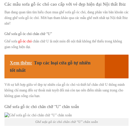
Các mẫu sofa gỗ óc chó cao cấp với vẻ đẹp hiện đại Nội thất Ibiz
Bạn đang quan tâm tìm hiểu chọn mua ghế sofa gỗ óc chó, đang phân vân băn khoăn các
dòng ghế sofa gỗ óc chó. Mời bạn tham khảo qua các mẫu ghế mới nhất tại Nội thất Ibiz
nhé!
Ghế sofa gỗ óc chó chân chữ “U”
Ghế sofa
gỗ óc chó
chân chữ U là một món đồ nội thất không thể thiếu trong không
gian sống hiện đại.
Xem thêm:
Top các loại cửa gỗ tự nhiên
tốt nhất
Với sự kết hợp giữa vẻ đẹp tự nhiên của gỗ óc chó và thiết kế chân chữ U thông minh
không chỉ mang đến sự thoải mái tuyệt đối mà còn tạo nên điểm nhấn sang trọng cho
không gian sống của bạn.
Ghế sofa gỗ óc chó chân chữ “U” chân xoắn
Ghế sofa gỗ óc chó chân chữ “U” chân xoắn