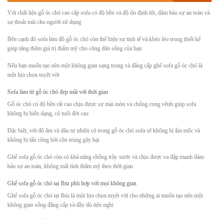
Với chất liệu gỗ óc chó cao cấp sofa có độ bền và độ ổn định tốt, đảm bảo sự an toàn và
sự thoải mái cho người sử dụng
Bên cạnh đó sofa làm đồ gỗ óc chó còn thể hiện sự tinh tế và khéo léo trong thiết kế
giúp tăng thêm giá trị thẩm mỹ cho công dân sống của bạn
Nếu bạn muốn tạo nên một không gian sang trọng và đẳng cấp ghế sofa gỗ óc chó là
một lựa chọn tuyệt vời
Sofa làm từ gỗ óc chó đẹp mãi với thời gian
Gỗ óc chó có độ bền rất cao chịu được sự mài mòn và chống cong vênh giúp sofa
không bị biến dạng, có tuổi đời cao
Đặc biệt, với độ ẩm và dầu tự nhiên có trong gỗ óc chó sofa sẽ không bị ẩm mốc và
không bị tấn công bởi côn trùng gây hại
Ghế sofa gỗ óc chó còn có khả năng chống trầy xước và chịu được va đập mạnh đảm
bảo sự an toàn, không mất tính thẩm mỹ theo thời gian
Ghế sofa gỗ óc chó tại Ibiz phù hợp với mọi không gian
Ghế sofa gỗ óc chó tại Ibiz là một lựa chọn tuyệt vời cho những ai muốn tạo nên một
không gian sống đẳng cấp và đầy đủ tiện nghi