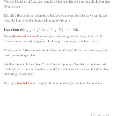
Với chất liệu gỗ óc chó cao cấp mang lại vẻ đẹp tự nhiên và sang trọng cho không gian
sống của bạn
Đặc biệt ở Ibiz là các sản phẩm được thiết kế theo phong cách hiện đại và tinh tế, linh
hoạt, phù hợp với nhiều phong cách trang trí khác nhau
Lựa chọn dòng ghế gỗ óc chó tại Nội thất Ibiz
Dòng
ghế sofa gỗ óc chó
không còn quá xa lạ với người tiêu dùng, vì vậy trên thị
trường tràn lan các mặt hàng gỗ óc chó không rõ nguồn gốc, chất liệu, xuất xứ.
Vì vậy, câu hỏi “Mua ghế sofa làm từ gỗ óc chó từ đâu?” để đảm bảo chất lượng luôn
được mọi người quan tâm.
Nội thất Ibiz với phương châm “Chất lượng tiên phong – Sản phẩm xứng tầm – Giá
thành hợp lý” sẽ luôn là điểm đến uy tín được khách hàng đánh giá cao bởi sự tận tâm,
chất lượng của sản phẩm
Đến ngay,
Nội thất Ibiz
để mang lại cho mình những lựa chọn hoàn hảo nhất nhé!
Đánh giá