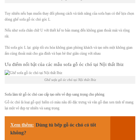
Tuy nhiên nếu bạn muốn thay đổi phong cách và tính năng của sofa bạn có thể lựa chọn
dòng ghế sofa gỗ óc chó góc L
Nếu như sofa chân chữ U với thiết kế to bản mang đến không gian thoải mái và rộng
rãi.
Thì sofa góc L lại giúp tối ưu hóa không gian phòng khách và tạo nên một không gian
ấm cúng thoải mái cho gia đình và bạn bè thư giãn cùng với nhau
Ưu điểm nổi bật của các mẫu sofa gỗ óc chó tại Nội thất Ibiz
Ghế sofa gỗ óc chó tại Nội thất Ibiz
Sofa làm từ gỗ óc chó cao cấp tạo nên vẻ đẹp sang trọng cho phòng
Gỗ óc chó là loại gỗ quý hiếm có màu nâu đỏ đặc trưng và vân gỗ đan xen tinh tế mang
lại một vẻ đẹp tự nhiên và sang trọng
Xem thêm:
Dùng tủ bếp gỗ óc chó có tốt
không?