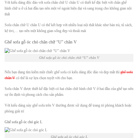
Với kiểu dáng độc đáo với sofa chân chữ U chân U có thiết kế đặc biệt với chân ghế
hình chữ u ở cả hai đầu tạo nên một vẻ ngoài hiện đại và sang trọng cho không gian nội
thất
Sofa chân chữ U chân U có thể kết hợp với nhiều loại nội thất khác như bàn trà, tủ sách,
kệ tivi,… tạo nên một không gian sống đẹp và thoải mái
Ghế sofa gỗ óc chó chân chữ “U” chân V
Ghế sofa gỗ óc chó chân chữ “U” chân V
Nếu bạn đang tìm kiếm một chiếc ghế sofa có kiểu dáng độc đáo và đẹp mắt thì
ghế sofa
chân V
có thể là sự lựa chọn tuyệt vời cho bạn.
Sofa chân V được thiết kế đặc biệt có hai chân chữ hình chữ V ở hai đầu của ghế tạo nên
sự ổn định và phong cách cho sản phẩm.
Với kiểu dáng này ghế sofa trên V thường được sử dụng để trang trí phòng khách hoặc
phòng giải trí
Ghế sofa gỗ óc chó góc L
Ghế sofa gỗ óc chó góc L