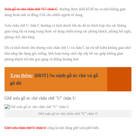
Sofa gỗ óc chó chân chữ “U” chân C
thường được thiết kế để tạo ra một không gian
dùng thoải mái và đồng ở bộ cho nhiều người sử dụng
Sofa chân chữ U chân C thường có kích thước lớn do đó nó thích hợp cho các không
gian rộng rãi và trang trọng được sử dụng nhiều trong các phòng khách, phòng hội nghị,
phòng chờ, nhà hàng
Dù có kích thước lớn nhưng sofa chân chữ U và chân C lại rút tiết kiệm không gian nhờ
khả năng tận dụng góc tường, linh hoạt trong cách sắp xếp bố cục giúp không gian
phòng khách trở nên gọn gàng và thông thoáng hơn
Xem thêm:
[HOT] So sánh gỗ óc chó và gỗ
gõ đỏ
Ghế sofa gỗ óc chó chân chữ “U” chân U
Ghế sofa gỗ óc chó chân chữ “U” chân U
Ghế sofa chân chữ U chân U
cũng là một dòng ghế sofa phổ biến.