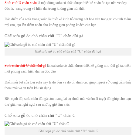
Sofa chữ U chân xoắn
là một dòng sofa có chân được thiết kế xoắn ốc tạo nên vẻ đẹp
độc lạ, sang trọng và hiện đại trong không gian nội thất
Đặc điểm của sofa trong xoắn là thiết kế kinh tế đường nét hoa văn trang trí có tính thẩm
mỹ cao, tạo lên điểm nhấn cho không gian phòng khách của bạn
Ghế sofa gỗ óc chó chân chữ “U” chân đùi gà
Ghế sofa gỗ óc chó chân chữ “U” chân đùi gà
Sofa chân chữ U chân đùi gà
là loại sofa có chân được thiết kế giống như đùi gà tạo nên
một phong cách hiện đại và độc đáo
Điểm nổi bật của loại sofa này là độ bền và độ ổn định cao giúp người sử dụng cảm thấy
thoải mái và an toàn khi sử dụng
Bên cạnh đó, sofa chân đùi gà còn mang lại sự thoải mái và êm ái tuyệt đối giúp cho bạn
thư giãn và nghỉ ngơi sau những giờ làm việc
Ghế sofa gỗ óc chó chân chữ “U” chân C
Ghế sofa gỗ óc chó chân chữ “U” chân C