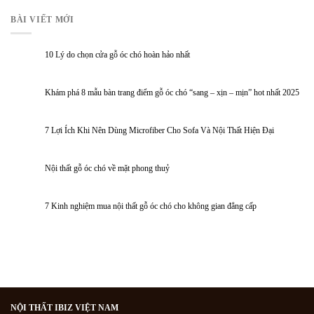
BÀI VIẾT MỚI
10 Lý do chọn cửa gỗ óc chó hoàn hảo nhất
Khám phá 8 mẫu bàn trang điểm gỗ óc chó “sang – xịn – mịn” hot nhất 2025
7 Lợi Ích Khi Nên Dùng Microfiber Cho Sofa Và Nội Thất Hiện Đại
Nội thất gỗ óc chó về mặt phong thuỷ
7 Kinh nghiệm mua nội thất gỗ óc chó cho không gian đẳng cấp
NỘI THẤT IBIZ VIỆT NAM