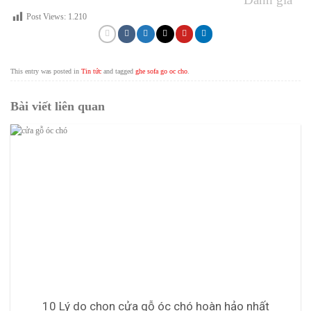
Post Views:
1.210
This entry was posted in
Tin tức
and tagged
ghe sofa go oc cho
.
Bài viết liên quan
10 Lý do chọn cửa gỗ óc chó hoàn hảo nhất