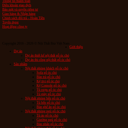
Thông tin thanh toán
Điều khoản giao dịch
Bảo mật và quyền riêng tư
Giao hàng & Nhận hàng
Chính sách đổi trả – Hoàn Tiền
Tuyển dụng
Hoạt động công ty
Copyright 2016 - 2026 © Nội Thất Ibiz Việt Nam
Giới thiệu
Dự án
Dự án thiết kế nội thất gỗ óc chó
Dự án thi công nội thất gỗ óc chó
Sản phẩm
Nội thất phòng khách gỗ óc chó
Sofa gỗ óc chó
Bàn trà gỗ óc chó
Kệ tivi gỗ óc chó
Kệ Console gỗ óc chó
Tủ rượu gỗ óc chó
Tủ giày gỗ óc chó
Nội thất phòng bếp gỗ óc chó
Tủ bếp gỗ óc chó
Bàn ghế ăn gỗ óc chó
Nội thất phòng ngủ gỗ óc chó
Tủ áo gỗ óc chó
Giường ngủ gỗ óc chó
Bàn phấn gỗ óc chó