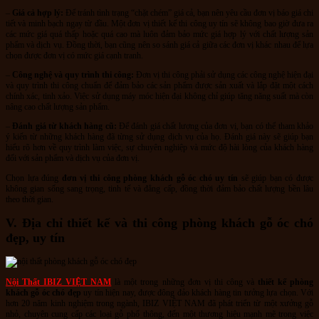
–
Giá cả hợp lý:
Để tránh tình trạng “chặt chém” giá cả, bạn nên yêu cầu đơn vị báo giá chi
tiết và minh bạch ngay từ đầu. Một đơn vị thiết kế thi công uy tín sẽ không bao giờ đưa ra
các mức giá quá thấp hoặc quá cao mà luôn đảm bảo mức giá hợp lý với chất lượng sản
phẩm và dịch vụ. Đồng thời, bạn cũng nên so sánh giá cả giữa các đơn vị khác nhau để lựa
chọn được đơn vị có mức giá cạnh tranh.
–
Công nghệ và quy trình thi công:
Đơn vị thi công phải sử dụng các công nghệ hiện đại
và quy trình thi công chuẩn để đảm bảo các sản phẩm được sản xuất và lắp đặt một cách
chính xác, tinh xảo. Việc sử dụng máy móc hiện đại không chỉ giúp tăng năng suất mà còn
nâng cao chất lượng sản phẩm.
–
Đánh giá từ khách hàng cũ:
Để đánh giá chất lượng của đơn vị, bạn có thể tham khảo
ý kiến từ những khách hàng đã từng sử dụng dịch vụ của họ. Đánh giá này sẽ giúp bạn
hiểu rõ hơn về quy trình làm việc, sự chuyên nghiệp và mức độ hài lòng của khách hàng
đối với sản phẩm và dịch vụ của đơn vị.
Chọn lựa đúng
đơn vị thi công phòng khách gỗ óc chó uy tín
sẽ giúp bạn có được
không gian sống sang trọng, tinh tế và đẳng cấp, đồng thời đảm bảo chất lượng bền lâu
theo thời gian.
V. Địa chỉ thiết kế và thi công phòng khách gỗ óc chó
đẹp, uy tín
Nội Thất IBIZ VIỆT NAM
là một trong những đơn vị thi công và
thiết kế phòng
khách gỗ óc chó đẹp
uy tín hiện nay, được đông đảo khách hàng tin tưởng lựa chọn. Với
hơn 20 năm kinh nghiệm trong ngành, IBIZ VIỆT NAM đã phát triển từ một xưởng gỗ
nhỏ, chuyên cung cấp các loại gỗ phổ thông, đến một thương hiệu mạnh mẽ trong việc