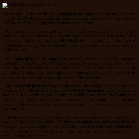
Việc lựa chọn một
đơn vị thiết kế thi công phòng khách gỗ óc chó uy tín
là yếu tố quan
trọng để đảm bảo không gian sống của bạn không chỉ đẹp mắt mà còn bền vững, đẳng cấp.
Dưới đây là một số lưu ý giúp bạn chọn được đơn vị phù hợp:
–
Kinh nghiệm và uy tín của đơn vị:
Một đơn vị thiết kế và thi công uy tín cần có kinh
nghiệm lâu năm trong lĩnh vực sản xuất và thi công nội thất gỗ óc chó. Bạn nên tìm hiểu kỹ
về các dự án đã hoàn thành của đơn vị để đánh giá chất lượng công trình. Một công ty có
uy tín thường có đội ngũ thiết kế giàu kinh nghiệm và sự am hiểu sâu sắc về các xu hướng
nội thất hiện đại.
–
Chất lượng gỗ óc chó sử dụng:
Gỗ óc chó là loại gỗ cao cấp, vì vậy việc chọn gỗ có
nguồn gốc rõ ràng, đảm bảo chất lượng và đã qua xử lý tẩm sấy kỹ càng là điều rất quan
trọng. Hãy chắc chắn rằng đơn vị bạn chọn sử dụng gỗ óc chó nhập khẩu từ các quốc gia
uy tín như Mỹ, Brazil, Nga hay các quốc gia có nguồn gỗ chất lượng. Gỗ phải có độ bền
cao, màu sắc đẹp và không bị cong vênh hay nứt nẻ theo thời gian.
–
Dịch vụ thiết kế phòng khách gỗ óc chó cá nhân hóa:
Mỗi gia đình sẽ có nhu cầu và
phong cách sống khác nhau, vì vậy một
đơn vị thiết kế phòng khách gỗ óc chó uy tín
sẽ
cung cấp dịch vụ thiết kế cá nhân hóa, phù hợp với không gian và sở thích của từng khách
hàng. Đội ngũ thiết kế nên có khả năng tư vấn và đưa ra các giải pháp tối ưu cho không
gian phòng khách, đồng thời kết hợp với các yếu tố phong thủy và sự tiện nghi trong sinh
hoạt hàng ngày.
–
Chế độ bảo hành và hậu mãi:
Một yếu tố quan trọng khi lựa chọn đơn vị thiết kế và thi
công là chế độ bảo hành và hậu mãi. Các
đơn vị thi công phòng khách gỗ óc chó uy tín
thường sẽ cam kết bảo hành sản phẩm từ 1-3 năm, bảo trì trọn đời và hỗ trợ khách hàng
nhanh chóng khi có sự cố xảy ra. Điều này giúp bạn yên tâm về chất lượng công trình
trong suốt thời gian sử dụng.