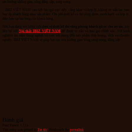
tận hưởng không gian sống đẳng cấp, sang trọng.
– IBIZ VIỆT NAM cam kết báo giá trực tiếp, công khai và hợp lý, không tư vấn lan man
hay ép khách hàng mua sản phẩm. Chi phí thiết kế và thi công được minh bạch và hợp lý,
đảm bảo sự hài lòng của khách hàng.
Nếu bạn đang tìm kiếm một
đơn vị thiết kế thi công phòng khách gỗ óc chó uy tín
, hãy
liên hệ với
Nội thất IBIZ VIỆT NAM
để được tư vấn và báo giá chính xác. Với kinh
nghiệm lâu năm trong ngành và cam kết mang đến sản phẩm chất lượng, dịch vụ chuyên
nghiệp, IBIZ VIỆT NAM sẽ giúp bạn tạo nên không gian sống sang trọng, đẳng cấp.
Đánh giá
Post Views:
1.115
This entry was posted in
Tin tức
. Bookmark the
permalink
.