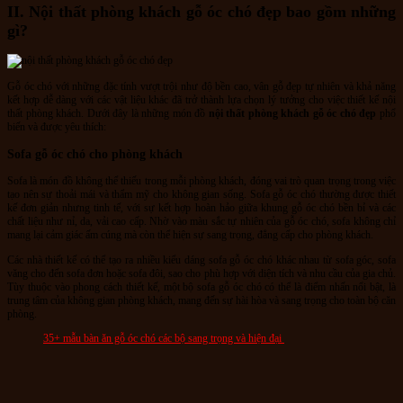
II. Nội thất phòng khách gỗ óc chó đẹp bao gồm những
gì?
Gỗ óc chó với những đặc tính vượt trội như độ bền cao, vân gỗ đẹp tự nhiên và khả năng
kết hợp dễ dàng với các vật liệu khác đã trở thành lựa chọn lý tưởng cho việc thiết kế nội
thất phòng khách. Dưới đây là những món đồ
nội thất phòng khách gỗ óc chó đẹp
phổ
biến và được yêu thích:
Sofa gỗ óc chó cho phòng khách
Sofa là món đồ không thể thiếu trong mỗi phòng khách, đóng vai trò quan trọng trong việc
tạo nên sự thoải mái và thẩm mỹ cho không gian sống. Sofa gỗ óc chó thường được thiết
kế đơn giản nhưng tinh tế, với sự kết hợp hoàn hảo giữa khung gỗ óc chó bền bỉ và các
chất liệu như nỉ, da, vải cao cấp. Nhờ vào màu sắc tự nhiên của gỗ óc chó, sofa không chỉ
mang lại cảm giác ấm cúng mà còn thể hiện sự sang trọng, đẳng cấp cho phòng khách.
Các nhà thiết kế có thể tạo ra nhiều kiểu dáng sofa gỗ óc chó khác nhau từ sofa góc, sofa
văng cho đến sofa đơn hoặc sofa đôi, sao cho phù hợp với diện tích và nhu cầu của gia chủ.
Tùy thuộc vào phong cách thiết kế, một bộ sofa gỗ óc chó có thể là điểm nhấn nổi bật, là
trung tâm của không gian phòng khách, mang đến sự hài hòa và sang trọng cho toàn bộ căn
phòng.
35+ mẫu bàn ăn gỗ óc chó các bộ sang trọng và hiện đại