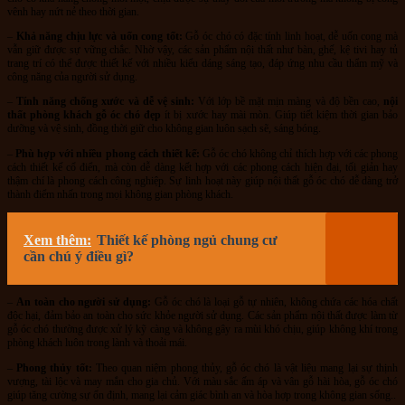
vênh hay nứt nẻ theo thời gian.
–
Khả năng chịu lực và uốn cong tốt:
Gỗ óc chó có đặc tính linh hoạt, dễ uốn cong mà
vẫn giữ được sự vững chắc. Nhờ vậy, các sản phẩm nội thất như bàn, ghế, kệ tivi hay tủ
trang trí có thể được thiết kế với nhiều kiểu dáng sáng tạo, đáp ứng nhu cầu thẩm mỹ và
công năng của người sử dụng.
–
Tính năng chống xước và dễ vệ sinh:
Với lớp bề mặt mịn màng và độ bền cao,
nội
thất phòng khách gỗ óc chó đẹp
ít bị xước hay mài mòn. Giúp tiết kiệm thời gian bảo
dưỡng và vệ sinh, đồng thời giữ cho không gian luôn sạch sẽ, sáng bóng.
–
Phù hợp với nhiều phong cách thiết kế:
Gỗ óc chó không chỉ thích hợp với các phong
cách thiết kế cổ điển, mà còn dễ dàng kết hợp với các phong cách hiện đại, tối giản hay
thậm chí là phong cách công nghiệp. Sự linh hoạt này giúp nội thất gỗ óc chó dễ dàng trở
thành điểm nhấn trong mọi không gian phòng khách.
Xem thêm:
Thiết kế phòng ngủ chung cư
cần chú ý điều gì?
–
An toàn cho người sử dụng:
Gỗ óc chó là loại gỗ tự nhiên, không chứa các hóa chất
độc hại, đảm bảo an toàn cho sức khỏe người sử dụng. Các sản phẩm nội thất được làm từ
gỗ óc chó thường được xử lý kỹ càng và không gây ra mùi khó chịu, giúp không khí trong
phòng khách luôn trong lành và thoải mái.
–
Phong thủy tốt:
Theo quan niệm phong thủy, gỗ óc chó là vật liệu mang lại sự thịnh
vượng, tài lộc và may mắn cho gia chủ. Với màu sắc ấm áp và vân gỗ hài hòa, gỗ óc chó
giúp tăng cường sự ổn định, mang lại cảm giác bình an và hòa hợp trong không gian sống..