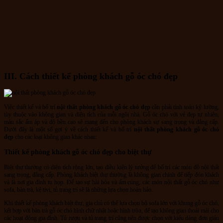
III. Cách thiết kế phòng khách gỗ óc chó đẹp
Việc thiết kế và bố trí
nội thất phòng khách gỗ óc chó đẹp
cần phải tính toán kỹ lưỡng,
tùy thuộc vào không gian và diện tích của mỗi ngôi nhà. Gỗ óc chó với vẻ đẹp tự nhiên,
màu sắc ấm áp và độ bền cao sẽ mang đến cho phòng khách sự sang trọng và đẳng cấp.
Dưới đây là một số gợi ý về cách thiết kế và bố trí
nội thất phòng khách gỗ óc chó
đẹp
cho các loại không gian khác nhau:
Thiết kế phòng khách gỗ óc chó đẹp cho biệt thự
Biệt thự thường có diện tích rộng lớn, tạo điều kiện lý tưởng để bố trí các món đồ nội thất
sang trọng, đẳng cấp. Phòng khách biệt thự thường là không gian chính để tiếp đón khách
và là nơi gia đình tụ họp. Để tạo sự hài hòa và ấm cúng, các món nội thất gỗ óc chó như
sofa, bàn trà, kệ tivi, tủ trang trí sẽ là những lựa chọn hoàn hảo.
Khi thiết kế phòng khách biệt thự, gia chủ có thể lựa chọn bộ sofa lớn với khung gỗ óc chó,
kết hợp với bàn trà gỗ óc chó hình chữ nhật hoặc hình tròn, để tạo không gian thoải mái cho
các hoạt động gia đình. Tủ rượu và tủ trang trí cũng nên được chọn với kiểu dáng đơn giản