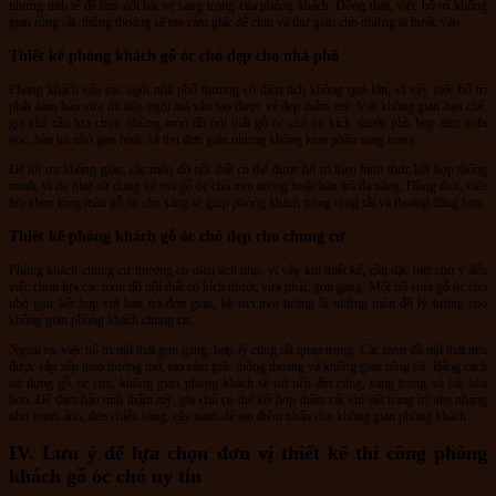
nhưng tinh tế để làm nổi bật vẻ sang trọng của phòng khách. Đồng thời, việc bố trí không
gian rộng rãi, thông thoáng sẽ tạo cảm giác dễ chịu và thư giãn cho những ai bước vào.
Thiết kế phòng khách gỗ óc chó đẹp cho nhà phố
Phòng khách của các ngôi nhà phố thường có diện tích không quá lớn, vì vậy việc bố trí
phải đảm bảo vừa đủ tiện nghi mà vẫn tạo được vẻ đẹp thẩm mỹ. Với không gian hạn chế,
gia chủ cần lựa chọn những món đồ nội thất gỗ óc chó có kích thước phù hợp như sofa
góc, bàn trà nhỏ gọn hoặc kệ tivi đơn giản nhưng không kém phần sang trọng.
Để tối ưu không gian, các món đồ nội thất có thể được bố trí theo hình thức kết hợp thông
minh, ví dụ như sử dụng kệ tivi gỗ óc chó treo tường hoặc bàn trà đa năng. Đồng thời, việc
lựa chọn tông màu gỗ óc chó sáng sẽ giúp phòng khách trông rộng rãi và thoáng đãng hơn.
Thiết kế phòng khách gỗ óc chó đẹp cho chung cư
Phòng khách chung cư thường có diện tích nhỏ, vì vậy khi thiết kế, cần đặc biệt chú ý đến
việc chọn lựa các món đồ nội thất có kích thước vừa phải, gọn gàng. Một bộ sofa gỗ óc chó
nhỏ gọn kết hợp với bàn trà đơn giản, kệ tivi treo tường là những món đồ lý tưởng cho
không gian phòng khách chung cư.
Ngoài ra, việc bố trí nội thất gọn gàng, hợp lý cũng rất quan trọng. Các món đồ nội thất nên
được sắp xếp theo hướng mở, tạo cảm giác thông thoáng và không gian rộng rãi. Bằng cách
sử dụng gỗ óc chó, không gian phòng khách sẽ trở nên ấm cúng, sang trọng và hài hòa
hơn. Để đảm bảo tính thẩm mỹ, gia chủ có thể kết hợp thêm các chi tiết trang trí nhẹ nhàng
như tranh ảnh, đèn chiếu sáng, cây xanh để tạo điểm nhấn cho không gian phòng khách.
IV. Lưu ý để lựa chọn đơn vị thiết kế thi công phòng
khách gỗ óc chó uy tín