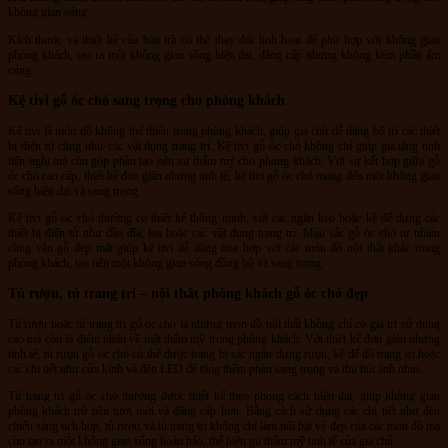
không gian sống.
Kích thước và thiết kế của bàn trà có thể thay đổi linh hoạt để phù hợp với không gian
phòng khách, tạo ra một không gian sống hiện đại, đẳng cấp nhưng không kém phần ấm
cúng.
Kệ tivi gỗ óc chó sang trọng cho phòng khách
Kệ tivi là món đồ không thể thiếu trong phòng khách, giúp gia chủ dễ dàng bố trí các thiết
bị điện tử cũng như các vật dụng trang trí. Kệ tivi gỗ óc chó không chỉ giúp gia tăng tính
tiện nghi mà còn góp phần tạo nên sự thẩm mỹ cho phòng khách. Với sự kết hợp giữa gỗ
óc chó cao cấp, thiết kế đơn giản nhưng tinh tế, kệ tivi gỗ óc chó mang đến một không gian
sống hiện đại và sang trọng.
Kệ tivi gỗ óc chó thường có thiết kế thông minh, với các ngăn kéo hoặc kệ để đựng các
thiết bị điện tử như đầu đĩa, loa hoặc các vật dụng trang trí. Màu sắc gỗ óc chó tự nhiên
cùng vân gỗ đẹp mắt giúp kệ tivi dễ dàng hòa hợp với các món đồ nội thất khác trong
phòng khách, tạo nên một không gian sống đồng bộ và sang trọng.
Tủ rượu, tủ trang trí – nội thất phòng khách gỗ óc chó đẹp
Tủ rượu hoặc tủ trang trí gỗ óc chó là những món đồ nội thất không chỉ có giá trị sử dụng
cao mà còn là điểm nhấn về mặt thẩm mỹ trong phòng khách. Với thiết kế đơn giản nhưng
tinh tế, tủ rượu gỗ óc chó có thể được trang bị các ngăn đựng rượu, kệ để đồ trang trí hoặc
các chi tiết như cửa kính và đèn LED để tăng thêm phần sang trọng và thu hút ánh nhìn.
Tủ trang trí gỗ óc chó thường được thiết kế theo phong cách hiện đại, giúp không gian
phòng khách trở nên tươi mới và đẳng cấp hơn. Bằng cách sử dụng các chi tiết như đèn
chiếu sáng tích hợp, tủ rượu và tủ trang trí không chỉ làm nổi bật vẻ đẹp của các món đồ mà
còn tạo ra một không gian sống hoàn hảo, thể hiện gu thẩm mỹ tinh tế của gia chủ.