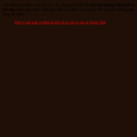
Với những ưu điểm vượt trội như vậy, không khó hiểu khi
nội thất phòng khách gỗ óc
chó đẹp
ngày càng được nhiều gia đình yêu thích và lựa chọn để nâng tầm không gian
sống của mình.
Đơn vị sản xuất và đóng tủ bếp gỗ óc chó uy tín tại Thạch Thất