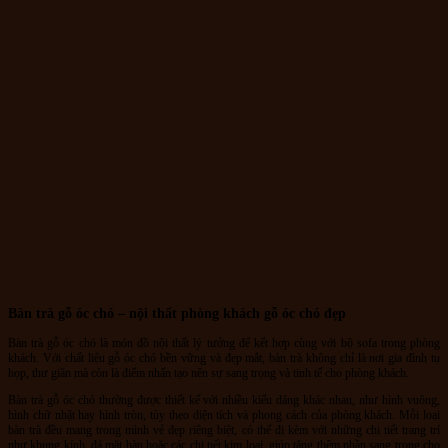
Bàn trà gỗ óc chó – nội thất phòng khách gỗ óc chó đẹp
Bàn trà gỗ óc chó là món đồ nội thất lý tưởng để kết hợp cùng với bộ sofa trong phòng
khách. Với chất liệu gỗ óc chó bền vững và đẹp mắt, bàn trà không chỉ là nơi gia đình tụ
họp, thư giãn mà còn là điểm nhấn tạo nên sự sang trọng và tinh tế cho phòng khách.
Bàn trà gỗ óc chó thường được thiết kế với nhiều kiểu dáng khác nhau, như hình vuông,
hình chữ nhật hay hình tròn, tùy theo diện tích và phong cách của phòng khách. Mỗi loại
bàn trà đều mang trong mình vẻ đẹp riêng biệt, có thể đi kèm với những chi tiết trang trí
như khung kính, đá mặt bàn hoặc các chi tiết kim loại, giúp tăng thêm phần sang trọng cho