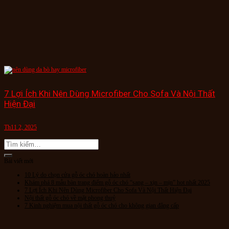
7 Lợi Ích Khi Nên Dùng Microfiber Cho Sofa Và Nội Thất
Hiện Đại
Th11 2, 2025
Bài viết mới
10 Lý do chọn cửa gỗ óc chó hoàn hảo nhất
Khám phá 8 mẫu bàn trang điểm gỗ óc chó “sang – xịn – mịn” hot nhất 2025
7 Lợi Ích Khi Nên Dùng Microfiber Cho Sofa Và Nội Thất Hiện Đại
Nội thất gỗ óc chó về mặt phong thuỷ
7 Kinh nghiệm mua nội thất gỗ óc chó cho không gian đẳng cấp