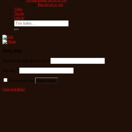
Nội thất phòng thờ gỗ óc chó
Bàn thờ gỗ óc chó
Video
Tin tức
Liên hệ
Tìm
kiếm:
Đăng nhập
Tên tài khoản hoặc địa chỉ email
*
Mật khẩu
*
Đăng nhập
Ghi nhớ mật khẩu
Quên mật khẩu?