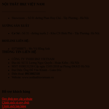
NỘI THẤT IBIZ VIỆT NAM
———————————————
Showroom - Số 01 đường Phan Huy Chú
- Tây Phương - Hà Nội
XƯỞNG SẢN XUẤT
Cơ Sở :
Số 31 - đường tuyến 2 - Khu CN Bình Phú - Tây Phương- Hà Nội
HOTLINE LIÊN HỆ:
0375888871 - Ms Vũ Hồng Anh
THÔNG TIN LIÊN HỆ
CÔNG TY TNHH IBIZ VIETNAM
Địa chỉ:
Số 51 Lương Ngọc Quyến
- Hoàn Kiếm - Hà Nội
MST: 0108131230 Cấp ngày 15/01/2018 tại Phòng ĐKKD Hà Nội
Đại Diện: Ông Đỗ Văn Khánh - Giám Đốc
Điện thoại:
0915082518
Website: www.noithatibizvietnam.vn
Hỗ trợ khách hàng
Quy định truy cập website
Chính sách và quy định
Chính sách bán hàng