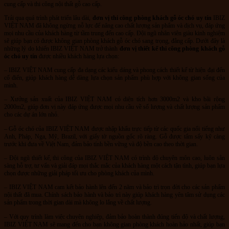
cung cấp và thi công nội thất gỗ cao cấp.
Trải qua quá trình phát triển lâu dài,
đơn vị thi công phòng khách gỗ óc chó uy tín
IBIZ
VIỆT NAM đã không ngừng nỗ lực để nâng cao chất lượng sản phẩm và dịch vụ, đáp ứng
mọi nhu cầu của khách hàng từ tầm trung đến cao cấp. Đội ngũ nhân viên giàu kinh nghiệm
sẽ giúp bạn có được không gian phòng khách gỗ óc chó sang trọng, đẳng cấp. Dưới đây là
những lý do khiến IBIZ VIỆT NAM trở thành
đơn vị thiết kế thi công phòng khách gỗ
óc chó uy tín
được nhiều khách hàng lựa chọn:
– IBIZ VIỆT NAM cung cấp đa dạng các kiểu dáng và phong cách thiết kế từ hiện đại đến
cổ điển, giúp khách hàng dễ dàng lựa chọn sản phẩm phù hợp với không gian sống của
mình.
– Xưởng sản xuất của IBIZ VIỆT NAM có diện tích hơn 3000m2 và kho bãi rộng
2000m2, giúp đơn vị này đáp ứng được mọi nhu cầu về số lượng và chất lượng sản phẩm
cho các dự án lớn nhỏ.
– Gỗ óc chó của IBIZ VIỆT NAM được nhập khẩu trực tiếp từ các quốc gia nổi tiếng như
Anh, Pháp, Nga, Mỹ, Brazil, với giấy tờ nguồn gốc rõ ràng. Gỗ được tẩm sấy kỹ càng
trước khi đưa về Việt Nam, đảm bảo tính bền vững và độ bền cao theo thời gian.
– Đội ngũ thiết kế, thi công của IBIZ VIỆT NAM có trình độ chuyên môn cao, luôn sẵn
sàng hỗ trợ, tư vấn và giải đáp mọi thắc mắc của khách hàng một cách tận tình, giúp bạn lựa
chọn được những giải pháp tối ưu cho phòng khách của mình.
– IBIZ VIỆT NAM cam kết bảo hành lên đến 2 năm và bảo trì trọn đời cho các sản phẩm
nội thất đã mua. Chính sách bảo hành và bảo trì này giúp khách hàng yên tâm sử dụng các
sản phẩm trong thời gian dài mà không lo lắng về chất lượng.
– Với quy trình làm việc chuyên nghiệp, đảm bảo hoàn thành đúng tiến độ và chất lượng,
IBIZ VIỆT NAM sẽ mang đến cho bạn không gian phòng khách hoàn hảo nhất, giúp bạn