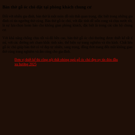
Bàn thờ gỗ óc chó đặt tại phòng khách chung cư
Đối với nhiều gia đình, bàn thờ là một món đồ nội thất quan trọng, đặc biệt trong những gia
đình có tín ngưỡng thờ cúng. Bàn thờ gỗ óc chó, với đặc tính dễ uốn cong và chịu nước tốt,
là sự lựa chọn hoàn hảo cho không gian phòng khách, đặc biệt là trong các căn hộ chung
cư.
Với khả năng chống chịu tốt và độ bền cao, bàn thờ gỗ óc chó thường được thiết kế rất tỉ
mỉ, với các đường nét chạm khắc tinh xảo, thể hiện sự trang nghiêm và tôn kính. Chất liệu
gỗ óc chó giúp bàn thờ có vẻ đẹp tự nhiên, sang trọng, đồng thời mang đến một không gian
thờ cúng trang nghiêm và ấm cúng cho gia đình.
Đơn vị thiết kế thi công nội thất phòng ngủ gỗ óc chó đẹp uy tín đón đầu
xu hướng 2025