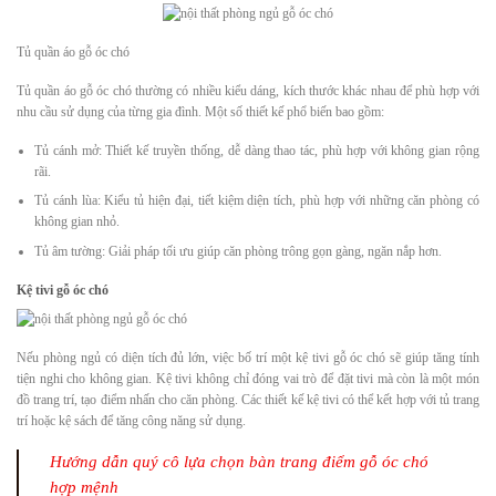
Tủ quần áo gỗ óc chó
Tủ quần áo gỗ óc chó thường có nhiều kiểu dáng, kích thước khác nhau để phù hợp với
nhu cầu sử dụng của từng gia đình. Một số thiết kế phổ biến bao gồm:
Tủ cánh mở: Thiết kế truyền thống, dễ dàng thao tác, phù hợp với không gian rộng
rãi.
Tủ cánh lùa: Kiểu tủ hiện đại, tiết kiệm diện tích, phù hợp với những căn phòng có
không gian nhỏ.
Tủ âm tường: Giải pháp tối ưu giúp căn phòng trông gọn gàng, ngăn nắp hơn.
Kệ tivi gỗ óc chó
Nếu phòng ngủ có diện tích đủ lớn, việc bố trí một kệ tivi gỗ óc chó sẽ giúp tăng tính
tiện nghi cho không gian. Kệ tivi không chỉ đóng vai trò để đặt tivi mà còn là một món
đồ trang trí, tạo điểm nhấn cho căn phòng. Các thiết kế kệ tivi có thể kết hợp với tủ trang
trí hoặc kệ sách để tăng công năng sử dụng.
Hướng dẫn quý cô lựa chọn bàn trang điểm gỗ óc chó
hợp mệnh