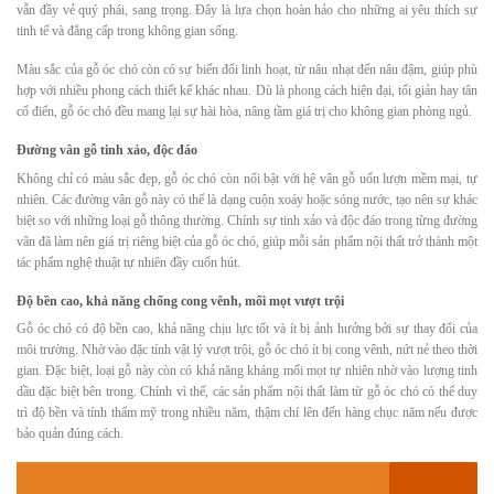
vẫn đầy vẻ quý phái, sang trọng. Đây là lựa chọn hoàn hảo cho những ai yêu thích sự
tinh tế và đẳng cấp trong không gian sống.
Màu sắc của gỗ óc chó còn có sự biến đổi linh hoạt, từ nâu nhạt đến nâu đậm, giúp phù
hợp với nhiều phong cách thiết kế khác nhau. Dù là phong cách hiện đại, tối giản hay tân
cổ điển, gỗ óc chó đều mang lại sự hài hòa, nâng tầm giá trị cho không gian phòng ngủ.
Đường vân gỗ tinh xảo, độc đáo
Không chỉ có màu sắc đẹp, gỗ óc chó còn nổi bật với hệ vân gỗ uốn lượn mềm mại, tự
nhiên. Các đường vân gỗ này có thể là dạng cuộn xoáy hoặc sóng nước, tạo nên sự khác
biệt so với những loại gỗ thông thường. Chính sự tinh xảo và độc đáo trong từng đường
vân đã làm nên giá trị riêng biệt của gỗ óc chó, giúp mỗi sản phẩm nội thất trở thành một
tác phẩm nghệ thuật tự nhiên đầy cuốn hút.
Độ bền cao, khả năng chống cong vênh, mối mọt vượt trội
Gỗ óc chó có độ bền cao, khả năng chịu lực tốt và ít bị ảnh hưởng bởi sự thay đổi của
môi trường. Nhờ vào đặc tính vật lý vượt trội, gỗ óc chó ít bị cong vênh, nứt nẻ theo thời
gian. Đặc biệt, loại gỗ này còn có khả năng kháng mối mọt tự nhiên nhờ vào lượng tinh
dầu đặc biệt bên trong. Chính vì thế, các sản phẩm nội thất làm từ gỗ óc chó có thể duy
trì độ bền và tính thẩm mỹ trong nhiều năm, thậm chí lên đến hàng chục năm nếu được
bảo quản đúng cách.