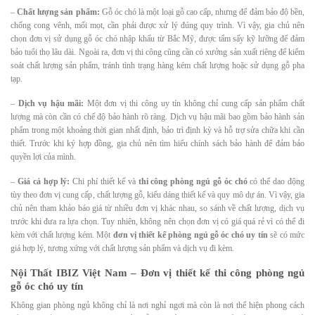
–
Chất lượng sản phẩm:
Gỗ óc chó là một loại gỗ cao cấp, nhưng để đảm bảo độ bền,
chống cong vênh, mối mọt, cần phải được xử lý đúng quy trình. Vì vậy, gia chủ nên
chọn đơn vị sử dụng gỗ óc chó nhập khẩu từ Bắc Mỹ, được tẩm sấy kỹ lưỡng để đảm
bảo tuổi thọ lâu dài. Ngoài ra, đơn vị thi công cũng cần có xưởng sản xuất riêng để kiểm
soát chất lượng sản phẩm, tránh tình trạng hàng kém chất lượng hoặc sử dụng gỗ pha
tạp.
–
Dịch vụ hậu mãi:
Một đơn vị thi công uy tín không chỉ cung cấp sản phẩm chất
lượng mà còn cần có chế độ bảo hành rõ ràng. Dịch vụ hậu mãi bao gồm bảo hành sản
phẩm trong một khoảng thời gian nhất định, bảo trì định kỳ và hỗ trợ sửa chữa khi cần
thiết. Trước khi ký hợp đồng, gia chủ nên tìm hiểu chính sách bảo hành để đảm bảo
quyền lợi của mình.
–
Giá cả hợp lý:
Chi phí thiết kế và
thi công phòng ngủ gỗ óc chó
có thể dao động
tùy theo đơn vị cung cấp, chất lượng gỗ, kiểu dáng thiết kế và quy mô dự án. Vì vậy, gia
chủ nên tham khảo báo giá từ nhiều đơn vị khác nhau, so sánh về chất lượng, dịch vụ
trước khi đưa ra lựa chọn. Tuy nhiên, không nên chọn đơn vị có giá quá rẻ vì có thể đi
kèm với chất lượng kém. Một
đơn vị thiết kế phòng ngủ gỗ óc chó uy tín
sẽ có mức
giá hợp lý, tương xứng với chất lượng sản phẩm và dịch vụ đi kèm.
Nội Thất IBIZ Việt Nam – Đơn vị thiết kế thi công phòng ngủ
gỗ óc chó uy tín
Không gian phòng ngủ không chỉ là nơi nghỉ ngơi mà còn là nơi thể hiện phong cách