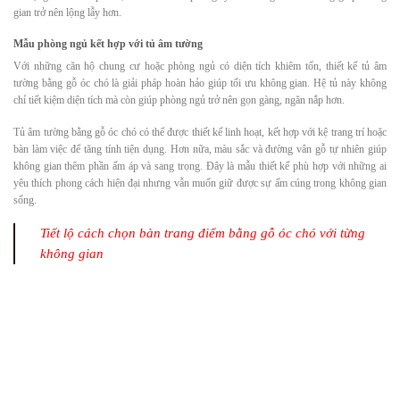
gian trở nên lộng lẫy hơn.
Mẫu phòng ngủ kết hợp với tủ âm tường
Với những căn hộ chung cư hoặc phòng ngủ có diện tích khiêm tốn, thiết kế tủ âm
tường bằng gỗ óc chó là giải pháp hoàn hảo giúp tối ưu không gian. Hệ tủ này không
chỉ tiết kiệm diện tích mà còn giúp phòng ngủ trở nên gọn gàng, ngăn nắp hơn.
Tủ âm tường bằng gỗ óc chó có thể được thiết kế linh hoạt, kết hợp với kệ trang trí hoặc
bàn làm việc để tăng tính tiện dụng. Hơn nữa, màu sắc và đường vân gỗ tự nhiên giúp
không gian thêm phần ấm áp và sang trọng. Đây là mẫu thiết kế phù hợp với những ai
yêu thích phong cách hiện đại nhưng vẫn muốn giữ được sự ấm cúng trong không gian
sống.
Tiết lộ cách chọn bàn trang điểm bằng gỗ óc chó với từng
không gian