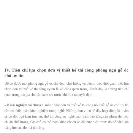
IV. Tiêu chí lựa chọn đơn vị thiết kế thi công phòng ngủ gỗ óc
chó uy tín
Để có được một phòng ngủ gỗ óc chó đẹp, chất lượng và bền bỉ theo thời gian, việc lựa
chọn đơn vị thiết kế thi công uy tín là vô cùng quan trọng. Dưới đây là những tiêu chí
quan trọng mà gia chủ cần xem xét trước khi đưa ra quyết định:
–
Kinh nghiệm và chuyên môn:
Một đơn vị thiết kế thi công nội thất gỗ óc chó uy tín
cần có nhiều năm kinh nghiệm trong nghề. Những đơn vị có bề dày hoạt động lâu năm
sẽ có đội ngũ kiến trúc sư, thợ thi công tay nghề cao, đảm bảo từng sản phẩm đạt tiêu
chuẩn chất lượng. Gia chủ có thể tham khảo các dự án đã thực hiện trước đó để đánh giá
năng lực của đơn vị thi công.