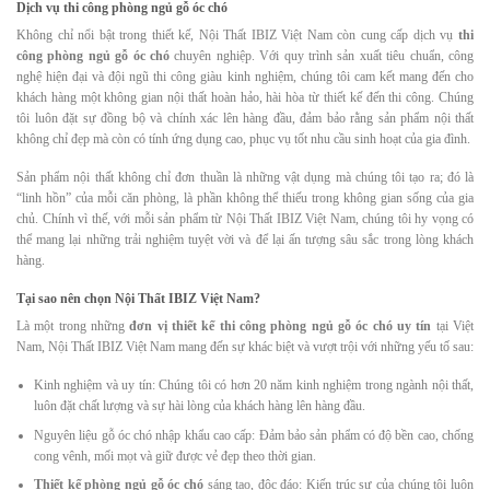
Dịch vụ thi công phòng ngủ gỗ óc chó
Không chỉ nổi bật trong thiết kế, Nội Thất IBIZ Việt Nam còn cung cấp dịch vụ
thi
công phòng ngủ gỗ óc chó
chuyên nghiệp. Với quy trình sản xuất tiêu chuẩn, công
nghệ hiện đại và đội ngũ thi công giàu kinh nghiệm, chúng tôi cam kết mang đến cho
khách hàng một không gian nội thất hoàn hảo, hài hòa từ thiết kế đến thi công. Chúng
tôi luôn đặt sự đồng bộ và chính xác lên hàng đầu, đảm bảo rằng sản phẩm nội thất
không chỉ đẹp mà còn có tính ứng dụng cao, phục vụ tốt nhu cầu sinh hoạt của gia đình.
Sản phẩm nội thất không chỉ đơn thuần là những vật dụng mà chúng tôi tạo ra; đó là
“linh hồn” của mỗi căn phòng, là phần không thể thiếu trong không gian sống của gia
chủ. Chính vì thế, với mỗi sản phẩm từ Nội Thất IBIZ Việt Nam, chúng tôi hy vọng có
thể mang lại những trải nghiệm tuyệt vời và để lại ấn tượng sâu sắc trong lòng khách
hàng.
Tại sao nên chọn Nội Thất IBIZ Việt Nam?
Là một trong những
đơn vị thiết kế thi công phòng ngủ gỗ óc chó uy tín
tại Việt
Nam, Nội Thất IBIZ Việt Nam mang đến sự khác biệt và vượt trội với những yếu tố sau:
Kinh nghiệm và uy tín: Chúng tôi có hơn 20 năm kinh nghiệm trong ngành nội thất,
luôn đặt chất lượng và sự hài lòng của khách hàng lên hàng đầu.
Nguyên liệu gỗ óc chó nhập khẩu cao cấp: Đảm bảo sản phẩm có độ bền cao, chống
cong vênh, mối mọt và giữ được vẻ đẹp theo thời gian.
Thiết kế phòng ngủ gỗ óc chó
sáng tạo, độc đáo: Kiến trúc sư của chúng tôi luôn