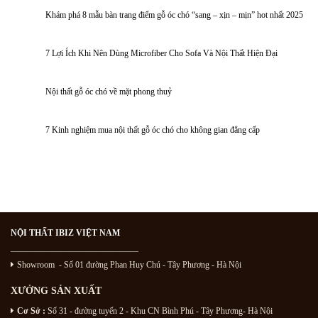
Khám phá 8 mẫu bàn trang điểm gỗ óc chó “sang – xịn – mịn” hot nhất 2025
7 Lợi Ích Khi Nên Dùng Microfiber Cho Sofa Và Nội Thất Hiện Đại
Nội thất gỗ óc chó về mặt phong thuỷ
7 Kinh nghiệm mua nội thất gỗ óc chó cho không gian đẳng cấp
NỘI THẤT IBIZ VIỆT NAM
———————————————
Showroom - Số 01 đường Phan Huy Chú
- Tây Phương - Hà Nội
XƯỞNG SẢN XUẤT
Cơ Sở :
Số 31 - đường tuyến 2 - Khu CN Bình Phú - Tây Phương- Hà Nội