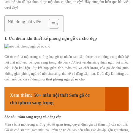
làm thế nào để lựa chọn được một đơn vị đáng tin cậy? Hãy cùng tìm hiểu qua bài viết
dưới đây!
Nội dung bài viết:
I. Ưu điểm khi thiết kế phòng ngủ gỗ óc chó đẹp
Gỗ óc chó là một trong những loại gỗ tự nhiên cao cấp, được ưa chuộng trong thiết kế
nội thất nhờ vào vẻ ngoài sang trọng, độ bền vượt trội và khả năng thích nghi với nhiều
điều kiện khí hậu. Sự kết hợp giữa tính thẩm mỹ và chất lượng của gỗ óc chó giúp
không gian phòng ngủ trở nên ấm cúng, tinh tế và đẳng cấp hơn. Dưới đây là những ưu
điểm nổi bật khi sử dụng
nội thất phòng ngủ gỗ óc chó
:
Xem thêm:
50+ mẫu nội thất Sofa gỗ óc
chó tphcm sang trọng
Sắc nâu trầm sang trọng và đẳng cấp
Màu sắc là một trong những yếu tố quan trọng quyết định giá trị thẩm mỹ của nội thất.
Gỗ óc chó sở hữu gam màu nâu trầm tự nhiên, tạo nên cảm giác ấm áp, gần gũi nhưng