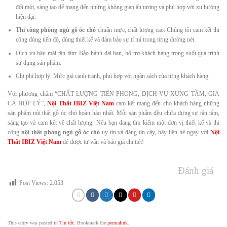
đổi mới, sáng tạo để mang đến những không gian ấn tượng và phù hợp với xu hướng
hiện đại.
Thi công phòng ngủ gỗ óc chó
chuẩn mực, chất lượng cao: Chúng tôi cam kết thi
công đúng tiến độ, đúng thiết kế và đảm bảo sự tỉ mỉ trong từng đường nét.
Dịch vụ hậu mãi tận tâm: Bảo hành dài hạn, hỗ trợ khách hàng trong suốt quá trình
sử dụng sản phẩm.
Chi phí hợp lý: Mức giá cạnh tranh, phù hợp với ngân sách của từng khách hàng.
Với phương châm “CHẤT LƯỢNG TIÊN PHONG, DỊCH VỤ XỨNG TẦM, GIÁ
CẢ HỢP LÝ”,
Nội Thất IBIZ Việt Nam
cam kết mang đến cho khách hàng những
sản phẩm nội thất gỗ óc chó hoàn hảo nhất. Mỗi sản phẩm đều chứa đựng sự tận tâm,
sáng tạo và cam kết về chất lượng. Nếu bạn đang tìm kiếm một đơn vị thiết kế và thi
công
nội thất phòng ngủ gỗ óc chó
uy tín và đáng tin cậy, hãy liên hệ ngay với
Nội
Thất IBIZ Việt Nam
để được tư vấn và báo giá chi tiết!
Đánh giá
Post Views:
2.053
This entry was posted in
Tin tức
. Bookmark the
permalink
.