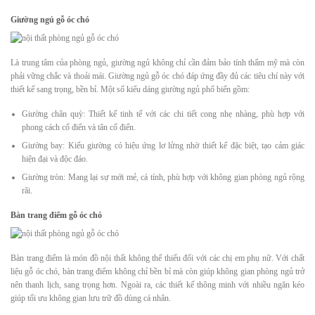
Giường ngủ gỗ óc chó
Là trung tâm của phòng ngủ, giường ngủ không chỉ cần đảm bảo tính thẩm mỹ mà còn
phải vững chắc và thoải mái. Giường ngủ gỗ óc chó đáp ứng đầy đủ các tiêu chí này với
thiết kế sang trọng, bền bỉ. Một số kiểu dáng giường ngủ phổ biến gồm:
Giường chân quỳ: Thiết kế tinh tế với các chi tiết cong nhẹ nhàng, phù hợp với
phong cách cổ điển và tân cổ điển.
Giường bay: Kiểu giường có hiệu ứng lơ lửng nhờ thiết kế đặc biệt, tạo cảm giác
hiện đại và độc đáo.
Giường tròn: Mang lại sự mới mẻ, cá tính, phù hợp với không gian phòng ngủ rộng
rãi.
Bàn trang điểm gỗ óc chó
Bàn trang điểm là món đồ nội thất không thể thiếu đối với các chị em phụ nữ. Với chất
liệu gỗ óc chó, bàn trang điểm không chỉ bền bỉ mà còn giúp không gian phòng ngủ trở
nên thanh lịch, sang trọng hơn. Ngoài ra, các thiết kế thông minh với nhiều ngăn kéo
giúp tối ưu không gian lưu trữ đồ dùng cá nhân.