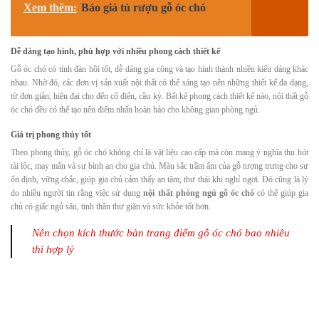
Xem thêm:
Báo giá tủ rượu gỗ óc chó
Dễ dàng tạo hình, phù hợp với nhiều phong cách thiết kế
Gỗ óc chó có tính đàn hồi tốt, dễ dàng gia công và tạo hình thành nhiều kiểu dáng khác
nhau. Nhờ đó, các đơn vị sản xuất nội thất có thể sáng tạo nên những thiết kế đa dạng,
từ đơn giản, hiện đại cho đến cổ điển, cầu kỳ. Bất kể phong cách thiết kế nào, nội thất gỗ
óc chó đều có thể tạo nên điểm nhấn hoàn hảo cho không gian phòng ngủ.
Giá trị phong thủy tốt
Theo phong thủy, gỗ óc chó không chỉ là vật liệu cao cấp mà còn mang ý nghĩa thu hút
tài lộc, may mắn và sự bình an cho gia chủ. Màu sắc trầm ấm của gỗ tượng trưng cho sự
ổn định, vững chắc, giúp gia chủ cảm thấy an tâm, thư thái khi nghỉ ngơi. Đó cũng là lý
do nhiều người tin rằng việc sử dụng
nội thất phòng ngủ gỗ óc chó
có thể giúp gia
chủ có giấc ngủ sâu, tinh thần thư giãn và sức khỏe tốt hơn.
Nên chọn kích thước bàn trang điểm gỗ óc chó bao nhiêu
thì hợp lý