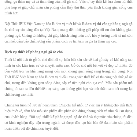
sống, gu thẩm mỹ và cá tính riêng của mỗi gia chủ. Việc tự tay thiết kế, lựa chọn nội thất
phù hợp sẽ giúp chủ nhân căn phòng cảm thấy thư thái, yêu thích không gian sống của
mình hơn.
Nội Thất IBIZ Việt Nam tự hào là đơn vị thiết kế và là
đơn vị thi công phòng ngủ gỗ
óc chó uy tín
hàng đầu tại Việt Nam, mang đến những giải pháp tối ưu cho không gian
phòng ngủ. Chúng tôi không chỉ giúp khách hàng hiện thực hóa ý tưởng thiết kế mà còn
cam kết đảm bảo chất lượng sản phẩm, dịch vụ tận tâm và giá trị thẩm mỹ cao.
Dịch vụ thiết kế phòng ngủ gỗ óc chó
Thiết kế nội thất từ gỗ óc chó đòi hỏi sự hiểu biết sâu sắc về loại gỗ này và khả năng tạo
hình từ các kiến trúc sư có chuyên môn cao. Gỗ óc chó nổi bật với vẻ đẹp tự nhiên, độ
bền vượt trội và khả năng mang đến một không gian sống sang trọng, ấm cúng. Nội
Thất IBIZ Việt Nam tự hào là đơn vị đi đầu trong việc thiết kế và thi công nội thất gỗ óc
chó, mang đến không gian sống đẳng cấp và tiện nghi cho gia chủ. Mỗi sản phẩm mà
chúng tôi tạo ra đều thể hiện sự sáng tạo không giới hạn và tinh thần cam kết mang lại
chất lượng cao nhất.
Chúng tôi luôn nỗ lực để hoàn thiện từng chi tiết nhỏ, từ việc lên ý tưởng cho đến thực
hiện thiết kế, đảm bảo mỗi sản phẩm đều phản ánh đúng phong cách và nhu cầu sử dụng
của khách hàng. Đội ngũ
thiết kế phòng ngủ gỗ óc chó
và thợ mộc của chúng tôi đều
có kinh nghiệm dày dặn trong ngành và được đào tạo bài bản để đảm bảo sản phẩm
hoàn thiện với độ chính xác tuyệt đối.