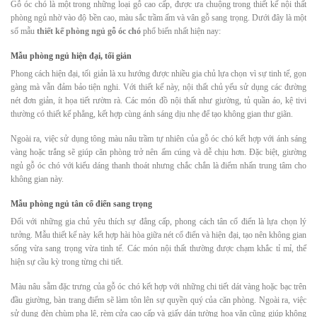
Gỗ óc chó là một trong những loại gỗ cao cấp, được ưa chuộng trong thiết kế nội thất
phòng ngủ nhờ vào độ bền cao, màu sắc trầm ấm và vân gỗ sang trọng. Dưới đây là một
số mẫu
thiết kế phòng ngủ gỗ óc chó
phổ biến nhất hiện nay:
Mẫu phòng ngủ hiện đại, tối giản
Phong cách hiện đại, tối giản là xu hướng được nhiều gia chủ lựa chọn vì sự tinh tế, gọn
gàng mà vẫn đảm bảo tiện nghi. Với thiết kế này, nội thất chủ yếu sử dụng các đường
nét đơn giản, ít họa tiết rườm rà. Các món đồ nội thất như giường, tủ quần áo, kệ tivi
thường có thiết kế phẳng, kết hợp cùng ánh sáng dịu nhẹ để tạo không gian thư giãn.
Ngoài ra, việc sử dụng tông màu nâu trầm tự nhiên của gỗ óc chó kết hợp với ánh sáng
vàng hoặc trắng sẽ giúp căn phòng trở nên ấm cúng và dễ chịu hơn. Đặc biệt, giường
ngủ gỗ óc chó với kiểu dáng thanh thoát nhưng chắc chắn là điểm nhấn trung tâm cho
không gian này.
Mẫu phòng ngủ tân cổ điển sang trọng
Đối với những gia chủ yêu thích sự đẳng cấp, phong cách tân cổ điển là lựa chọn lý
tưởng. Mẫu thiết kế này kết hợp hài hòa giữa nét cổ điển và hiện đại, tạo nên không gian
sống vừa sang trọng vừa tinh tế. Các món nội thất thường được chạm khắc tỉ mỉ, thể
hiện sự cầu kỳ trong từng chi tiết.
Màu nâu sẫm đặc trưng của gỗ óc chó kết hợp với những chi tiết dát vàng hoặc bạc trên
đầu giường, bàn trang điểm sẽ làm tôn lên sự quyền quý của căn phòng. Ngoài ra, việc
sử dụng đèn chùm pha lê, rèm cửa cao cấp và giấy dán tường hoa văn cũng giúp không