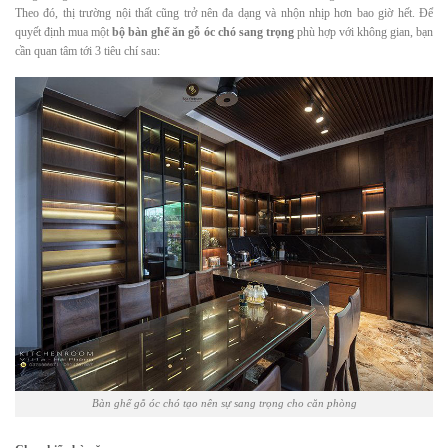
Theo đó, thị trường nội thất cũng trở nên đa dạng và nhộn nhịp hơn bao giờ hết. Để
quyết định mua một
bộ bàn ghế ăn gỗ óc chó sang trọng
phù hợp với không gian, bạn
cần quan tâm tới 3 tiêu chí sau:
Bàn ghế gỗ óc chó tạo nên sự sang trọng cho căn phòng