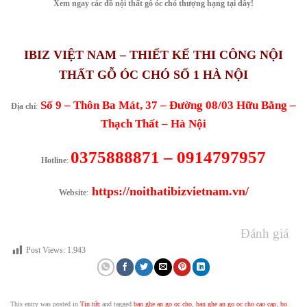
Xem ngay các đồ nội thất gỗ óc chó thượng hạng tại đây!
IBIZ VIỆT NAM – THIẾT KẾ THI CÔNG NỘI
THẤT GỖ ÓC CHÓ SỐ 1 HÀ NỘI
Số 9 – Thôn Ba Mát, 37 – Đường 08/03 Hữu Bằng –
Địa chỉ
:
Thạch Thất – Hà Nội
0375888871 – 0914797957
Hotline
:
https://noithatibizvietnam.vn/
Website
:
Đánh giá
Post Views:
1.943
This entry was posted in
Tin tức
and tagged
ban ghe an go oc cho
,
ban ghe an go oc cho cao cap
,
bo