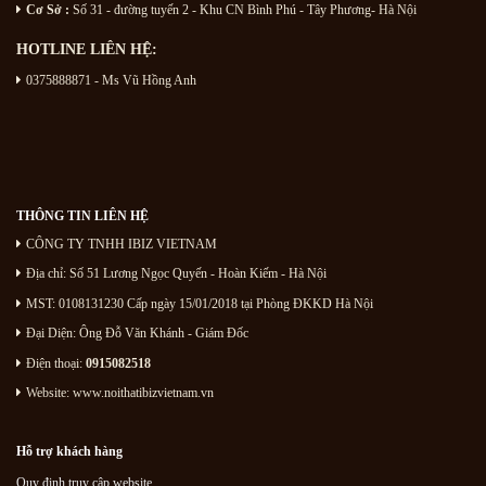
Cơ Sở :
Số 31 - đường tuyến 2 - Khu CN Bình Phú - Tây Phương- Hà Nội
HOTLINE LIÊN HỆ:
0375888871 - Ms Vũ Hồng Anh
THÔNG TIN LIÊN HỆ
CÔNG TY TNHH IBIZ VIETNAM
Địa chỉ:
Số 51 Lương Ngọc Quyến
- Hoàn Kiếm - Hà Nội
MST: 0108131230 Cấp ngày 15/01/2018 tại Phòng ĐKKD Hà Nội
Đại Diện: Ông Đỗ Văn Khánh - Giám Đốc
Điện thoại:
0915082518
Website: www.noithatibizvietnam.vn
Hỗ trợ khách hàng
Quy định truy cập website