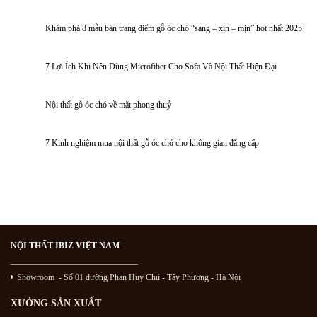
Khám phá 8 mẫu bàn trang điểm gỗ óc chó “sang – xịn – mịn” hot nhất 2025
7 Lợi Ích Khi Nên Dùng Microfiber Cho Sofa Và Nội Thất Hiện Đại
Nội thất gỗ óc chó về mặt phong thuỷ
7 Kinh nghiệm mua nội thất gỗ óc chó cho không gian đẳng cấp
NỘI THẤT IBIZ VIỆT NAM
———————————————
Showroom - Số 01 đường Phan Huy Chú
- Tây Phương - Hà Nội
XƯỞNG SẢN XUẤT