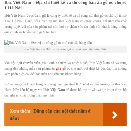
Ibiz Việt Nam – Địa chỉ thiết kế và thi công bàn ăn gỗ óc chó số
1 Hà Nội
Ibiz Việt Nam
được đánh giá là công ty thiết kế và thi công nội thất gỗ óc chó
uy tín số
1
tại Hà Nội. Danh tiếng hiện tại mà Ibiz Việt Nam có được không chỉ nhờ vào chất
lượng tuyệt vời của sản phẩm mà còn bởi sự chăm sóc tận tình với khách hàng thông
qua chính sách bảo hành giữa hai bên.
Ibiz Việt Nam – Đơn vị thi công gỗ óc chó cao cấp hàng đầu
Với đội ngũ chuyên viên giàu kinh nghiệm và nhiệt huyết, Ibiz Việt Nam đã và đang
mang đến những mẫu sản phẩmbàn
ghế
gỗ óc chó mới với thiết kế độc đáo mà không
kém phần hiện đại để thỏa mãn nhu cầu của khách hàng.
Sự hài lòng của khách hàng là những đánh giá thiết thực nhất về chất lượng của Ibiz Việt
Nam. Hãy liên hệ ngay với
Ibiz Việt Nam
để được hỗ trợ tư vấn và lựa chọn được bộ
bàn ghế ăn chất lượng thẩm mỹ nhất!
Xem thêm:
Đẳng cấp của nội thất nằm ở
đâu?