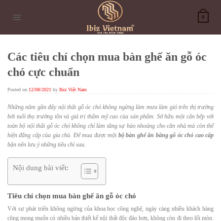
Skip
to
0
content
Các tiêu chí chọn mua bàn ghế ăn gỗ óc
chó cực chuẩn
Posted on
12/08/2021
by
Ibiz Việt Nam
Những năm gần đây nội thất gỗ óc chó không ngừng làm mưa làm gió trên thị trường
bởi tuổi thọ trường tồn và giá trị thẩm mỹ cao của sản phẩm. Sở hữu một căn bếp với
toàn bộ
nội thất gỗ óc chó
không chỉ làm tăng sự hào nhoáng cho căn nhà mà còn thể
hiện đẳng cấp của gia chủ. Để mua được một
bộ bàn ghế ăn bằng gỗ óc chó cao cấp
bận nên lưu ý những tiêu chí sau.
Nội dung bài viết:
Tiêu chí chọn mua bàn ghế ăn gỗ óc chó
Với sự phát triển không ngừng của khoa học công nghệ, ngày càng nhiều khách hàng
cũng mong muốn có nhiều bản thiết kế nội thất độc đáo hơn, không còn đi theo lối mòn.