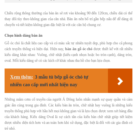
Chiều rộng thông thường của bàn ăn sẽ rơi vào khoảng 90 đến 120cm, chiều dài có thể
thay đổi tùy theo không gian của căn nhà. Bàn ăn nên bố trí gần bếp nấu để dễ dàng di
chuyển và tiết kiệm không gian đặc biệt là với các căn hộ chung cư.
Chọn hình dáng bàn ăn
Gỗ óc chó là chất liệu cao cấp và có màu sắc tự nhiên tuyệt đẹp, phù hợp cho cả phong
cách truyền thống và hiện đại. Hiện nay,
bàn ăn gỗ óc chó
được thiết kế với rất nhiều
kiểu dáng khác nhau: Vuông, chữ nhật (kiểu cạnh nhọn hoặc bo tròn cạnh), dáng tròn,
oval. Mỗi kiểu dáng sẽ có các kích cỡ khác nhau tha hồ cho bạn lựa chọn.
Xem thêm:
3 mẫu tủ bếp gỗ óc chó tự
nhiên cao cấp mới nhất hiện nay
Những mâm cơm cổ truyền của người Á Đông luôn nhấn mạnh sự quay quần và cảm
giác ấm cúng trong gia đình. Các kiểu bàn ăn tròn, chữ nhật hay vuông là những kiểu
truyền thống phù hợp với hầu hết mọi không gian và là lựa chọn được xem xét hàng đầu
của khách hàng. Kiểu dáng Oval là sự cách tân của kiểu bàn chữ nhật giúp tiết kiệm
được nhiều diện tích hơn và an toàn hơn khi sử dụng, đặc biệt là đối với các gia đình có
trẻ nhỏ.