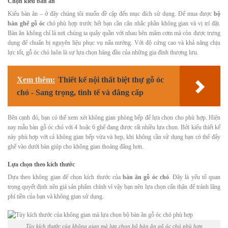
Chọn kiểu bàn ăn
Kiểu bàn ăn – ở đây chúng tôi muốn đề cập đến mục đích sử dụng. Để mua được
bộ
bàn ghế gỗ óc
chó phù hợp trước hết bạn cần cân nhắc phần không gian và vị trí đặt.
Bàn ăn không chỉ là nơi chúng ta quây quần với nhau bên mâm cơm mà còn được trưng
dụng để chuẩn bị nguyên liệu phục vụ nấu nướng. Với độ cứng cao và khả năng chịu
lực tốt, gỗ óc chó luôn là sự lựa chọn hàng đầu của những gia đình thượng lưu.
Xem thêm:
Thiết kế nội thất biệt thự gỗ óc
chó - Sang trọng, tinh tế và đẳng cấp
Bên cạnh đó, bạn có thể xem xét không gian phòng bếp để lựa chọn cho phù hợp. Hiện
nay mẫu bàn gỗ óc chó với 4 hoặc 6 ghế đang được rất nhiều lựa chọn. Bởi kiểu thiết kế
này phù hợp với cả không gian bếp vừa và hẹp, khi không cần sử dụng bạn có thể đẩy
ghế vào dưới bàn giúp cho không gian thoáng đãng hơn.
Lựa chọn theo kích thước
Dựa theo không gian để chọn kích thước của
bàn ăn gỗ óc chó
. Đây là
yếu tố quan
trọng quyết định nên giá sản phẩm chính vì vậy bạn nên lựa chọn cẩn thận để tránh lãng
phí tiền của bạn và không gian sử dụng.
Tùy kích thước của không gian mà lựa chọn bộ bàn ăn gỗ óc chó phù hợp